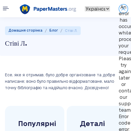
An
error
has
occu
/
/
Домашня сторінка
Блог
Стіві Л.
whil
proc
Стіві Л.
your
reque
Plea
try
again
Есе, яке я отримав, було добре організоване та добре
later
написане; воно було правильно відформатоване, мало
or
точну бібліографію та надійшло вчасно. Досвідчено!
cont
our
supp
team
Error
Популярні
Деталі
code
error: