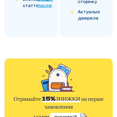
сторінку
стаття
послуг
Актуальні
джерела
Отримайте
15%ЗНИЖКИ
на перше
замовлення
з кодом
mypapers15