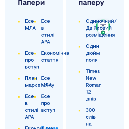
Папери
паперу
Есе
Есе
Одиночний/
МЛА
в
Двійковий
стилі
розміщення
APA
Один
Есе
Економічна
дюйм
про
стаття
поля
вступ
Times
План
Есе
New
маркетингу
МЛА
Roman
12
Есе
Есе
днів
в
про
стилі
вступ
300
APA
слів
на
Економічна
Більше