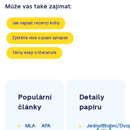
Může vás také zajímat:
Jak napsat recenzi knihy
Zjistěte více o psaní synopse
Témy esejí o literatuře
Populární
Detaily
články
papíru
MLA
APA
Jednoosobní/Dvoj