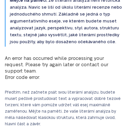
Mějte na paměti
, že literární analýza není rétorická
analýza. Navíc se liší od úkolu literární recenze nebo
jednoduchého shrnutí. Základně se jedná o typ
argumentativního eseje, ve kterém budete muset
analyzovat jazyk, perspektivu, styl autora, strukturu
textu, stejně jako vysvětlit, jaké literární prostředky
jsou použity, aby bylo dosaženo očekávaného cíle.
An error has occurred while processing your
request. Please try again later or contact our
support team.
Error code error:
Předtím, než začnete psát svou literární analýzu, budete
muset pečlivě prostudovat text a vypracovat dobré tezové
tvrzení, které vám pomůže udržet váš esej maximálně
zaměřenou. Mějte na paměti, že vaše literární analýza by
měla následovat klasickou strukturu, která zahrnuje úvod,
hlavní část a závěr.