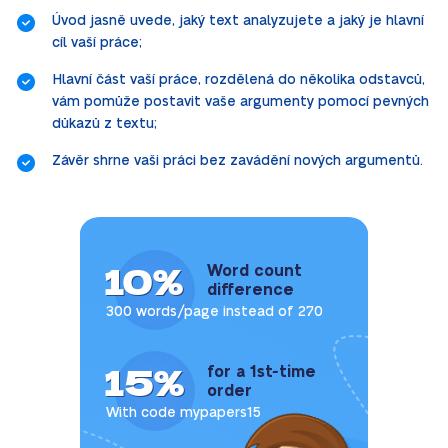
Úvod jasně uvede, jaký text analyzujete a jaký je hlavní
cíl vaší práce;
Hlavní část vaší práce, rozdělená do několika odstavců,
vám pomůže postavit vaše argumenty pomocí pevných
důkazů z textu;
Závěr shrne vaši práci bez zavádění nových argumentů.
10%
Word count
difference
300 words/page instead of 270
15%
for a 1st-time
order
With code mypapers15