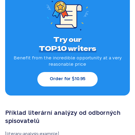
Try our
TOP10 writers
Benefit from the incredible
opportunity at a very
reasonable price
Order for $10.95
Příklad literární analýzy od odborných
spisovatelů
[literary-analysis-example]