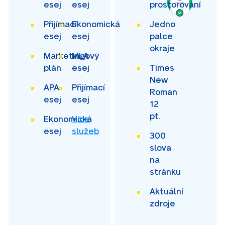
esej
esej
prostorování
Přijímací
Ekonomická
Jedno
esej
esej
palce
okraje
Marketingový
MLA
plán
esej
Times
New
APA
Přijímací
Roman
esej
esej
12
pt.
Ekonomická
Více
esej
služeb
300
slova
na
stránku
Aktuální
zdroje