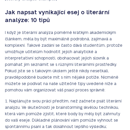
Jak napsat vynikající esej o literární
analýze: 10 tipů
I když je literární analýza poměrně krátkým akademickým
článkem, měla by být maximálně podrobná, zajímavá a
komplexní. Takové zadání se často dává studentům, protože
umožňuje učitelům hodnotit jejich analytické a
interpretativní schopnosti, obohacovat jejich slovník a
pomáhat jim seznámit se s různými literárními prostředky.
Pokud jste se s takovým úkolem ještě nikdy nesetkali,
pravděpodobně budete mít s ním nějaké potíže. Nicméně
můžete se podívat na naše užitečné tipy uvedené níže a
pomohou vám organizovat váš psací proces správně:
Naplánujte svou práci předtím, než začnete psát literární
analýzu. Ve skutečnosti je brainstorming skvělou technikou,
která vám pomůže zjistit, které body by měly být zahrnuty
do vaší eseje. Důkladné plánování vám pomůže vyhnout se
spontánnímu psaní a tak dosáhnout lepšího výsledku;