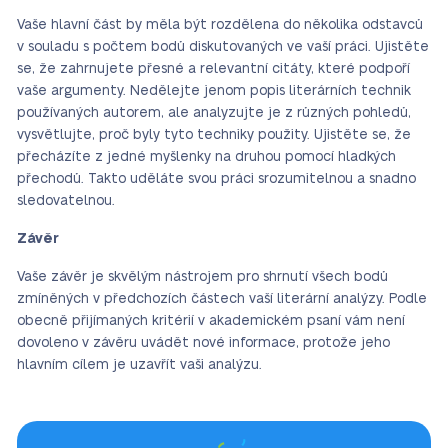
Vaše hlavní část by měla být rozdělena do několika odstavců
v souladu s počtem bodů diskutovaných ve vaší práci. Ujistěte
se, že zahrnujete přesné a relevantní citáty, které podpoří
vaše argumenty. Nedělejte jenom popis literárních technik
používaných autorem, ale analyzujte je z různých pohledů,
vysvětlujte, proč byly tyto techniky použity. Ujistěte se, že
přecházíte z jedné myšlenky na druhou pomocí hladkých
přechodů. Takto uděláte svou práci srozumitelnou a snadno
sledovatelnou.
Závěr
Vaše závěr je skvělým nástrojem pro shrnutí všech bodů
zmíněných v předchozích částech vaší literární analýzy. Podle
obecně přijímaných kritérií v akademickém psaní vám není
dovoleno v závěru uvádět nové informace, protože jeho
hlavním cílem je uzavřít vaši analýzu.