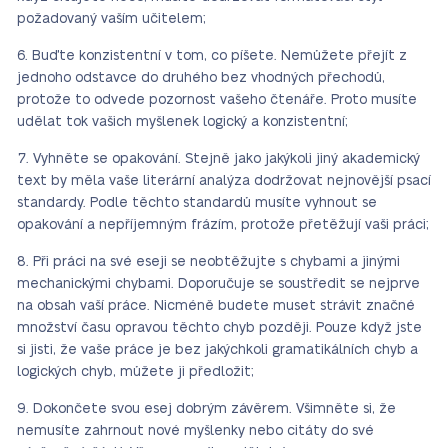
požadovaný vaším učitelem;
Buďte konzistentní v tom, co píšete. Nemůžete přejít z
jednoho odstavce do druhého bez vhodných přechodů,
protože to odvede pozornost vašeho čtenáře. Proto musíte
udělat tok vašich myšlenek logický a konzistentní;
Vyhněte se opakování. Stejně jako jakýkoli jiný akademický
text by měla vaše literární analýza dodržovat nejnovější psací
standardy. Podle těchto standardů musíte vyhnout se
opakování a nepříjemným frázím, protože přetěžují vaši práci;
Při práci na své eseji se neobtěžujte s chybami a jinými
mechanickými chybami. Doporučuje se soustředit se nejprve
na obsah vaší práce. Nicméně budete muset strávit značné
množství času opravou těchto chyb později. Pouze když jste
si jisti, že vaše práce je bez jakýchkoli gramatikálních chyb a
logických chyb, můžete ji předložit;
Dokončete svou esej dobrým závěrem. Všimněte si, že
nemusíte zahrnout nové myšlenky nebo citáty do své