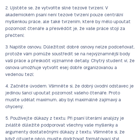
Ujistěte se, že vytvoříte silné tezové tvrzení. V
akademickém psaní není tezové tvrzení pouze centrální
myšlenkou práce, ale také tvrzením, které by mělo upoutat
pozornost čtenáře a přesvědčit je, že vaše práce stojí za
přečtení;
Napište osnovu. Důležitost dobré osnovy nelze podceňovat,
protože vám pomůže soustředit se na nejvýznamnější body
vaší práce a přeskočit významné detaily. Chytrý student ví, že
osnova umožňuje vytvořit esej dobře organizovanou a
vedenou tezí;
Začněte úvodem. Všimněte si, že dobrý úvodní odstavec je
jedinou šancí upoutat pozornost vašeho čtenáře. Proto
musíte udělat maximum, aby byl maximálně zajímavý a
chycený;
Používejte důkazy z textu. Při psaní literární analýzy je
zvláště důležité podporovat všechny vaše myšlenky a
argumenty dostatečnými důkazy z textu. Všimněte si, že
když citujete něco, musíte dodržovat formátovací styl