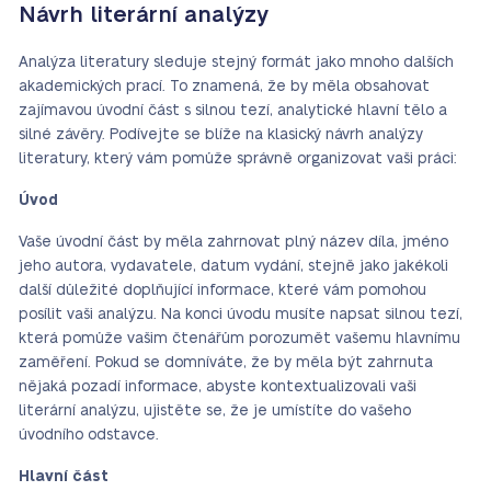
Návrh literární analýzy
Analýza literatury sleduje stejný formát jako mnoho dalších
akademických prací. To znamená, že by měla obsahovat
zajímavou úvodní část s silnou tezí, analytické hlavní tělo a
silné závěry. Podívejte se blíže na klasický návrh analýzy
literatury, který vám pomůže správně organizovat vaši práci:
Úvod
Vaše úvodní část by měla zahrnovat plný název díla, jméno
jeho autora, vydavatele, datum vydání, stejně jako jakékoli
další důležité doplňující informace, které vám pomohou
posílit vaši analýzu. Na konci úvodu musíte napsat silnou tezí,
která pomůže vašim čtenářům porozumět vašemu hlavnímu
zaměření. Pokud se domníváte, že by měla být zahrnuta
nějaká pozadí informace, abyste kontextualizovali vaši
literární analýzu, ujistěte se, že je umístíte do vašeho
úvodního odstavce.
Hlavní část