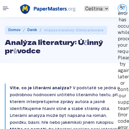
An
error
has
occu
/
/
Domov
Deník
Analýza literatury: Účinný průvodce
whil
proc
Analýza literatury: Účinný
your
průvodce
requ
Plea
try
agai
later
or
Víte, co je literární analýza?
V podstatě se jedná o
cont
podrobnou hodnocení určitého literárního textu, při
our
kterém interpretujeme zprávy autora a jasně
supp
team
identifikujeme hlavní silné a slabé stránky díla.
Error
Literární analýza může být napsána na román,
cod
povídku, básni, hře nebo jakémkoli jiném rukopisu.
error: