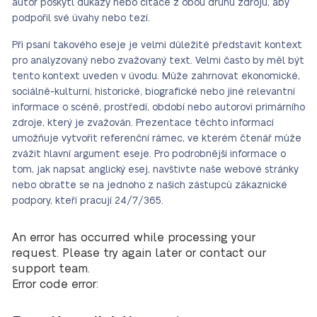
autor poskytl důkazy nebo citace z obou druhů zdrojů, aby
podpořil své úvahy nebo tezí.
Při psaní takového eseje je velmi důležité představit kontext
pro analyzovaný nebo zvažovaný text. Velmi často by měl být
tento kontext uveden v úvodu. Může zahrnovat ekonomické,
sociálně-kulturní, historické, biografické nebo jiné relevantní
informace o scéně, prostředí, období nebo autorovi primárního
zdroje, který je zvažován. Prezentace těchto informací
umožňuje vytvořit referenční rámec, ve kterém čtenář může
zvážit hlavní argument eseje. Pro podrobnější informace o
tom, jak napsat anglický esej, navštivte naše webové stránky
nebo obraťte se na jednoho z našich zástupců zákaznické
podpory, kteří pracují 24/7/365.
An error has occurred while processing your
request. Please try again later or contact our
support team.
Error code error: