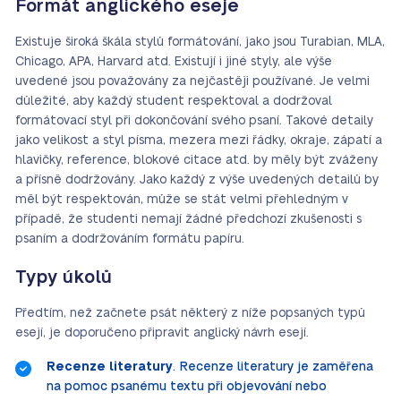
Formát anglického eseje
Existuje široká škála stylů formátování, jako jsou Turabian, MLA,
Chicago, APA, Harvard atd. Existují i jiné styly, ale výše
uvedené jsou považovány za nejčastěji používané. Je velmi
důležité, aby každý student respektoval a dodržoval
formátovací styl při dokončování svého psaní. Takové detaily
jako velikost a styl písma, mezera mezi řádky, okraje, zápatí a
hlavičky, reference, blokové citace atd. by měly být zváženy
a přísně dodržovány. Jako každý z výše uvedených detailů by
měl být respektován, může se stát velmi přehledným v
případě, že studenti nemají žádné předchozí zkušenosti s
psaním a dodržováním formátu papíru.
Typy úkolů
Předtím, než začnete psát některý z níže popsaných typů
esejí, je doporučeno připravit anglický návrh esejí.
Recenze literatury
. Recenze literatury je zaměřena
na pomoc psanému textu při objevování nebo