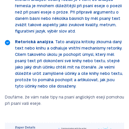
řemesla je mnohem důležitější při psaní eseje o poezii
než při psaní eseje o próze. Při přípravě argumentu o
daném básni nebo několika básních by měl psaný text
zvážit takové aspekty jako zvukové kvality, metrum,
figurativní jazyk, výběr slov atd.
Retorická analýza
. Tato analýza kriticky zkoumá daný
text nebo knihu a odhaluje vnitřní mechanismy retoriky.
Cílem takového úkolu je pochopit úmysl, který měl
psaný text při dokončení své knihy nebo textu, stejně
jako jaký druh účinku chtěl mít na čtenáře. Je velmi
důležité určit zamýšlené účinky a cíle knihy nebo textu,
protože to pomáhá pochopit a artikulovat, jak jsou
tyto účinky nebo cíle dosaženy.
Doufáme, že vám naše tipy na psaní anglických esejí pomohou
při psaní vaší eseje.