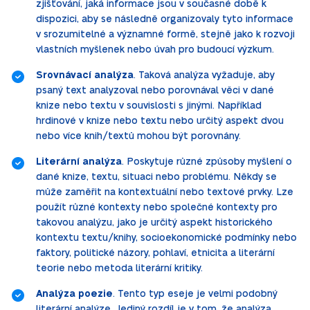
zjišťování, jaká informace jsou v současné době k
dispozici, aby se následně organizovaly tyto informace
v srozumitelné a významné formě, stejně jako k rozvoji
vlastních myšlenek nebo úvah pro budoucí výzkum.
Srovnávací analýza
. Taková analýza vyžaduje, aby
psaný text analyzoval nebo porovnával věci v dané
knize nebo textu v souvislosti s jinými. Například
hrdinové v knize nebo textu nebo určitý aspekt dvou
nebo více knih/textů mohou být porovnány.
Literární analýza
. Poskytuje různé způsoby myšlení o
dané knize, textu, situaci nebo problému. Někdy se
může zaměřit na kontextuální nebo textové prvky. Lze
použít různé kontexty nebo společné kontexty pro
takovou analýzu, jako je určitý aspekt historického
kontextu textu/knihy, socioekonomické podmínky nebo
faktory, politické názory, pohlaví, etnicita a literární
teorie nebo metoda literární kritiky.
Analýza poezie
. Tento typ eseje je velmi podobný
literární analýze. Jediný rozdíl je v tom, že analýza