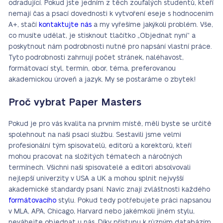
odradující. Pokud jste jedním z těch zoufalých studentů, kteří
nemají čas a psací dovednosti k vytvoření eseje s hodnocením
A+, stačí
kontaktujte nás
a my vyřešíme jakýkoli problém. Vše,
co musíte udělat, je stisknout tlačítko „Objednat nyní“ a
poskytnout nám podrobnosti nutné pro napsání vlastní práce.
Tyto podrobnosti zahrnují počet stránek, naléhavost,
formátovací styl, termín, obor, téma, preferovanou
akademickou úroveň a jazyk. My se postaráme o zbytek!
Proč vybrat Paper Masters
Pokud je pro vás kvalita na prvním místě, měli byste se určitě
spolehnout na naši psací službu. Sestavili jsme velmi
profesionální tým spisovatelů, editorů a korektorů, kteří
mohou pracovat na složitých tématech a náročných
termínech. Všichni naši spisovatelé a editori absolvovali
nejlepší univerzity v USA a UK a mohou splnit nejvyšší
akademické standardy psaní. Navíc znají zvláštnosti každého
formátovacího
stylu. Pokud tedy potřebujete práci napsanou
v MLA, APA, Chicago, Harvard nebo jakémkoli jiném stylu,
neváhejte objednat u nás. Díky přístupu k různým databázím