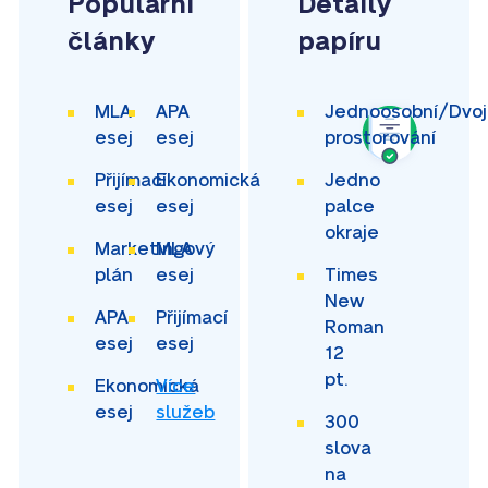
Populární
Detaily
články
papíru
MLA
APA
Jednoosobní/Dvoj
esej
esej
prostorování
Přijímací
Ekonomická
Jedno
esej
esej
palce
okraje
Marketingový
MLA
plán
esej
Times
New
APA
Přijímací
Roman
esej
esej
12
pt.
Ekonomická
Více
esej
služeb
300
slova
na