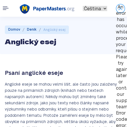
An
error
has
occu
/
/
Domov
Deník
Anglický esej
whil
proc
Anglický esej
your
requ
Plea
try
agai
Psaní anglické eseje
later
or
Anglické eseje se mohou velmi lišit, ale často jsou založeny
cont
pouze na primárních zdrojích (knihách nebo textech
our
napsaných autorem). Někdy mohou být zmíněny také
supp
sekundární zdroje, jako jsou texty nebo články napsané
team
výzkumníky nebo odborníky, kteří píšou o stejném nebo
Error
podobném tématu. Protože zaměření eseje by mělo být
cod
obvykle na primárních zdrojích, většina úkolů vyžaduje, aby
error: