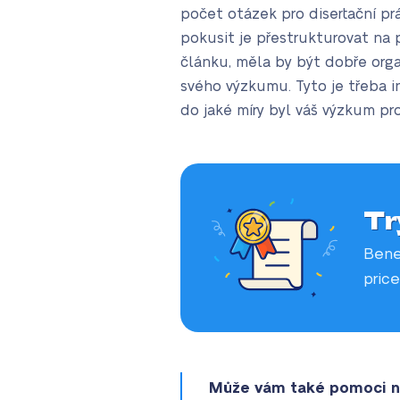
počet otázek pro disertační pr
pokusit je přestrukturovat na
článku, měla by být dobře org
svého výzkumu. Tyto je třeba in
do jaké míry byl váš výzkum pro
Tr
Bene
price
Může vám také pomoci n