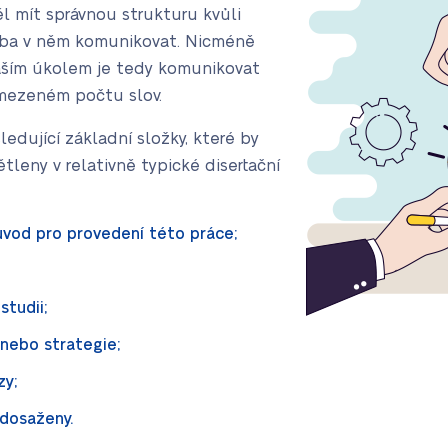
ěl mít správnou strukturu kvůli
třeba v něm komunikovat. Nicméně
aším úkolem je tedy komunikovat
omezeném počtu slov.
edující základní složky, které by
leny v relativně typické disertační
vod pro provedení této práce;
studii;
nebo strategie;
zy;
 dosaženy.