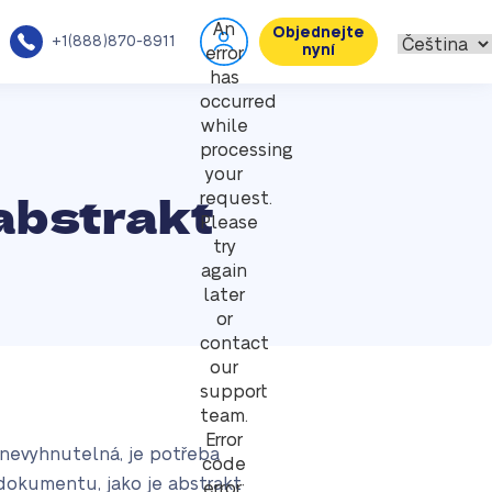
An
Objednejte
+1(888)870-8911
nyní
error
has
occurred
while
processing
your
 abstrakt
request.
Please
try
again
later
or
contact
our
support
team.
Error
nevyhnutelná, je potřeba
code
dokumentu, jako je abstrakt
error: