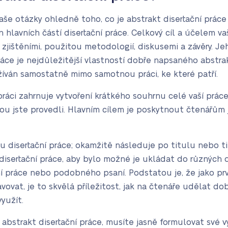
še otázky ohledně toho, co je abstrakt disertační práce
 hlavních částí disertační práce. Celkový cíl a účelem v
zjištěními, použitou metodologií, diskusemi a závěry. Je
ráce je nejdůležitější vlastností dobře napsaného abstr
žíván samostatně mimo samotnou práci, ke které patří.
 práci zahrnuje vytvoření krátkého souhrnu celé vaší prá
ou jste provedli. Hlavním cílem je poskytnout čtenářům j
u disertační práce; okamžitě následuje po titulu nebo t
sertační práce, aby bylo možné je ukládat do různých d
ní práce nebo podobného psaní. Podstatou je, že jako pr
ovat, je to skvělá příležitost, jak na čtenáře udělat dobr
yužít.
bstrakt disertační práce, musíte jasně formulovat své 