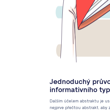
Jednoduchý průvo
informativního ty
Dalším účelem abstraktu je usn
nejprve přečtou abstrakt, aby zj