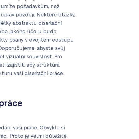
rozumíte požadavkům, než
 úprav později. Některé otázky,
délky abstraktu disertační
nebo jakého účelu bude
akty psány v dvojitém odstupu
 Doporučujeme, abyste svůj
ěl vizuální souvislost. Pro
i zajistit, aby struktura
uru vaší disertační práce.
 práce
ání vaší práce. Obvykle si
áci. Proto je velmi důležité,