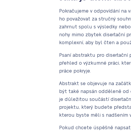
Pokračujeme v odpovídání na va
ho považovat za stručný souhrn
zahrnut spolu s výsledky nebo 
nohy mimo zbytek disertační p
komplexní, aby byl čten a pou
Psaní abstraktu pro disertační
přehled o výzkumné práci, kter
práce pokryje.
Abstrakt se objevuje na začátk
být také napsán odděleně od di
je důležitou součástí disertač
projektu, který budete představ
kterou byste měli s nadšením v
Pokud chcete úspěšně napsat a