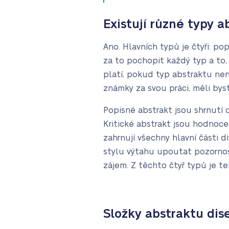
Existují různé typy a
Ano. Hlavních typů je čtyři: popi
za to pochopit každý typ a to, 
platí, pokud typ abstraktu nen
známky za svou práci, měli byst
Popisné abstrakt jsou shrnutí d
Kritické abstrakt jsou hodnocen
zahrnují všechny hlavní části d
stylu výtahu upoutat pozornos
zájem. Z těchto čtyř typů je te
Složky abstraktu dis