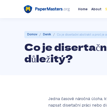
Home
About
S
/
/
Domov
Deník
Co je disertační abstrakt a proč je 
Co je disertačn
důležitý?
Jedna časově náročná úloha, k
napsat disertační práci nebo 