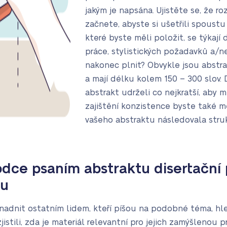
jakým je napsána. Ujistěte se, že 
začnete, abyste si ušetřili spoustu
které byste měli položit, se týkají 
práce, stylistických požadavků a/
nakonec plnit? Obvykle jsou abstr
a mají délku kolem 150 – 300 slov.
abstrakt udrželi co nejkratší, aby m
zajištění konzistence byste také měl
vašeho abstraktu následovala strukt
dce psaním abstraktu disertační
pu
adnit ostatním lidem, kteří píšou na podobné téma, hled
istili, zda je materiál relevantní pro jejich zamýšlenou pr