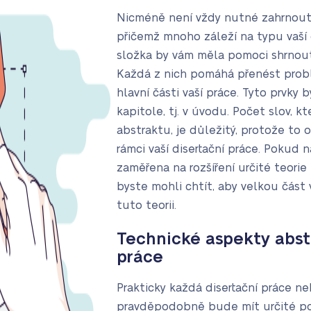
Nicméně není vždy nutné zahrnout
přičemž mnoho záleží na typu vaší 
složka by vám měla pomoci shrnout 
Každá z nich pomáhá přenést problé
hlavní části vaší práce. Tyto prvky 
kapitole, tj. v úvodu. Počet slov, k
abstraktu, je důležitý, protože to o
rámci vaší disertační práce. Pokud n
zaměřena na rozšíření určité teorie
byste mohli chtít, aby velkou část 
tuto teorii.
Technické aspekty abst
práce
Prakticky každá disertační práce ne
pravděpodobně bude mít určité pož