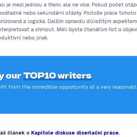
áci je mezi jednou a třemi, ale ne více. Pokud počet otá
 podřadné nebo sekundární otázky. Protože práce tohoto
anizovaná a logická. Dalším opravdu důležitým aspektem 
terpretovat a shrnout. Měli byste čtenářům říct o objevíc
duktivní nebo jinak.
y our
TOP10 writers
fit from the incredible
opportunity at a very reasonab
áš článek o
Kapitole diskuse disertační práce
.