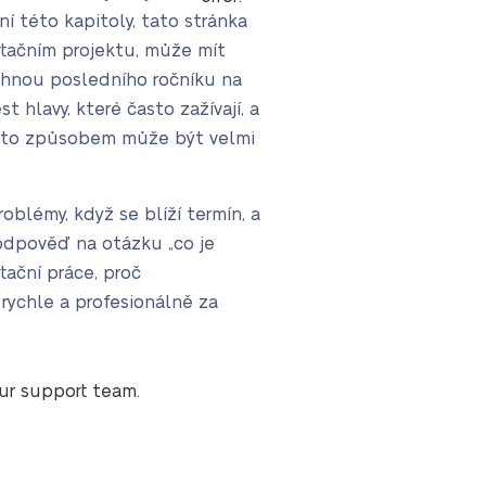
ní této kapitoly, tato stránka
tačním projektu, může mít
sáhnou posledního ročníku na
t hlavy, které často zažívají, a
tímto způsobem může být velmi
blémy, když se blíží termín, a
 odpověď na otázku „co je
rtační práce, proč
rychle a profesionálně za
our support team.