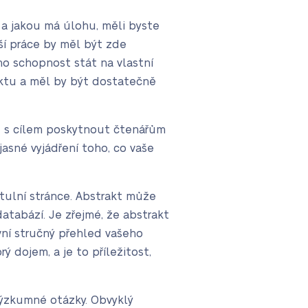
 a jakou má úlohu, měli byste
aší práce by měl být zde
ho schopnost stát na vlastní
aktu a měl by být dostatečně
ce s cílem poskytnout čtenářům
asné vyjádření toho, co vaše
itulní stránce. Abstrakt může
atabází. Je zřejmé, že abstrakt
vní stručný přehled vašeho
ý dojem, a je to příležitost,
výzkumné otázky. Obvyklý