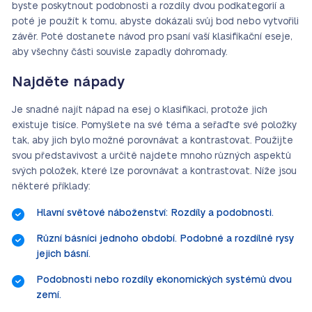
byste poskytnout podobnosti a rozdíly dvou podkategorií a
poté je použít k tomu, abyste dokázali svůj bod nebo vytvořili
závěr. Poté dostanete návod pro psaní vaší klasifikační eseje,
aby všechny části souvisle zapadly dohromady.
Najděte nápady
Je snadné najít nápad na esej o klasifikaci, protože jich
existuje tisíce. Pomyšlete na své téma a seřaďte své položky
tak, aby jich bylo možné porovnávat a kontrastovat. Použijte
svou představivost a určitě najdete mnoho různých aspektů
svých položek, které lze porovnávat a kontrastovat. Níže jsou
některé příklady:
Hlavní světové náboženství: Rozdíly a podobnosti.
Různí básníci jednoho období. Podobné a rozdílné rysy
jejich básní.
Podobnosti nebo rozdíly ekonomických systémů dvou
zemí.