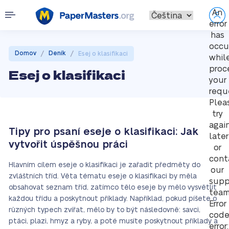
An
error
has
occu
/
/
Domov
Deník
Esej o klasifikaci
whil
proc
Esej o klasifikaci
your
requ
Plea
try
agai
Tipy pro psaní eseje o klasifikaci: Jak
later
vytvořit úspěšnou práci
or
cont
Hlavním cílem eseje o klasifikaci je zařadit předměty do
our
zvláštních tříd. Věta tématu eseje o klasifikaci by měla
supp
obsahovat seznam tříd, zatímco tělo eseje by mělo vysvětlit
team
každou třídu a poskytnout příklady. Například, pokud píšete o
Error
různých typech zvířat, mělo by to být následovně: savci,
cod
ptáci, plazi, hmyz a ryby, a poté musíte poskytnout příklady a
error: