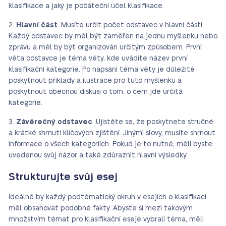
klasifikace a jaký je počáteční účel klasifikace.
2.
Hlavní část
. Musíte určit počet odstavec v hlavní části.
Každý odstavec by měl být zaměřen na jednu myšlenku nebo
zprávu a měl by být organizován určitým způsobem. První
věta odstavce je téma věty, kde uvádíte název první
klasifikační kategorie. Po napsání téma věty je důležité
poskytnout příklady a ilustrace pro tuto myšlenku a
poskytnout obecnou diskusi o tom, o čem jde určitá
kategorie.
3.
Závěrečný odstavec
. Ujistěte se, že poskytnete stručné
a krátké shrnutí klíčových zjištění. Jinými slovy, musíte shrnout
informace o všech kategoriích. Pokud je to nutné, měli byste
uvedenou svůj názor a také zdůraznit hlavní výsledky.
Strukturujte svůj esej
Ideálně by každý podtématický okruh v esejích o klasifikaci
měl obsahovat podobné fakty. Abyste si mezi takovým
množstvím témat pro klasifikační eseje vybrali téma, měli