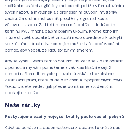
rodilými mluvčími angličtiny, mohou mít potíže s formulováním
svých názorů a myšlenek a s přenesením původní myšlenky
papíru. Za druhé, mohou mít problémy s gramatikou a
větovou stavbou. Za třetí, mohou mít potíže s dodržením
termínu kvůli mnoha dalším psaním úkolům. Kromě toho jim
může chybět dostatečné znalosti nebo dovednosti k pokrytí
konkrétního tématu. Nakonec jim může stačit profesionální
pomoc, aby věděli, že jdou správným směrem.
Aby se vyhnuli všem těmto potížím, můžete se k nám obrátit
o pomoc a my vám pomůžeme s vaší klasifikační esejí. S
pomocí našich odborných spisovatelů získáte bezchybnou
klasifikační práci, která bude bez chyb a typografických chyb.
Pokud chcete vědět, jak přesně pomáháme studentům,
podívejte se níže.
Naše záruky
Poskytujeme papíry nejvyšší kvality podle vašich pokynů
Když objednáte na papermasters.org, dostanete určitě papír