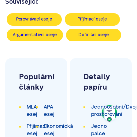
Související:
Porovnávací eseje
Příjímací eseje
Argumentativní eseje
Definiční eseje
Populární
Detaily
články
papíru
MLA
APA
Jednoosobní/Dvoj
esej
esej
prostorování
Přijímací
Ekonomická
Jedno
esej
esej
palce