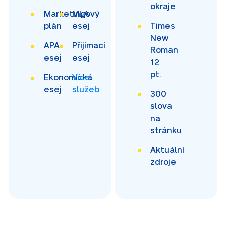
okraje
Marketingový
MLA
plán
esej
Times
New
APA
Přijímací
Roman
esej
esej
12
pt.
Ekonomická
Více
esej
služeb
300
slova
na
stránku
Aktuální
zdroje