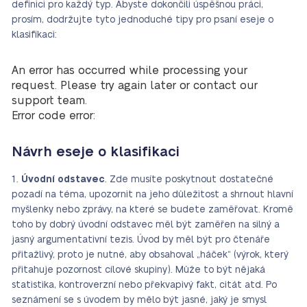
definici pro každý typ. Abyste dokončili úspěšnou práci,
prosím, dodržujte tyto jednoduché tipy pro psaní eseje o
klasifikaci:
An error has occurred while processing your
request. Please try again later or contact our
support team.
Error code error:
Návrh eseje o klasifikaci
1.
Úvodní odstavec
. Zde musíte poskytnout dostatečné
pozadí na téma, upozornit na jeho důležitost a shrnout hlavní
myšlenky nebo zprávy, na které se budete zaměřovat. Kromě
toho by dobrý úvodní odstavec měl být zaměřen na silný a
jasný argumentativní tezis. Úvod by měl být pro čtenáře
přitažlivý, proto je nutné, aby obsahoval „háček“ (výrok, který
přitahuje pozornost cílové skupiny). Může to být nějaká
statistika, kontroverzní nebo překvapivý fakt, citát atd. Po
seznámení se s úvodem by mělo být jasné, jaký je smysl