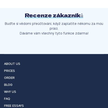
Recenze zákazníků
Buďte si vědomi přeúčtování, když zaplatíte někomu za mou
práci.
Dáváme vám všechny tyto funkce zdarma!
ABOUT US
PRICES
ORDER
BLOG
WHY US
FAQ
FREE ESSAYS