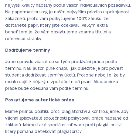
nejvyšší kvality napsaný podle vašich individuálních požadavků.
Na papermasters.org je naším nejvyšším prioritou spokojenost
zákazníků, proto vám poskytujeme 100% záruku, že
dostanete papír, který jste očekávali. Velkým extra
benefitem je, že vám poskytujeme zdarma titulní a
reference stránky.
Dodržujeme termíny
Jsme opravdu včasní, co se týče předávání práce podle
termínu. Naši autoři plně chápu, jak důležité je pro pověst
studenta dodržovat termíny úkolů. Proto se nebojte, že by
mohlo dojít k nějakým zpožděním při psaní. Akademická
práce bude odeslána vám podle termínu.
Poskytujeme autentické práce
Máme přísnou politiku proti plagiátorství a kontrolujeme, aby
všichni spisovatelé společnosti poskytovali práce napsané od
základů. Máme také speciální software proti plagiátorství,
který pomáhá detekovat plagiátorství.