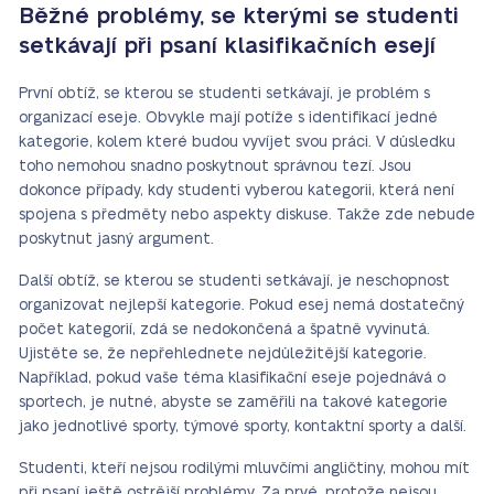
Běžné problémy, se kterými se studenti
setkávají při psaní klasifikačních esejí
První obtíž, se kterou se studenti setkávají, je problém s
organizací eseje. Obvykle mají potíže s identifikací jedné
kategorie, kolem které budou vyvíjet svou práci. V důsledku
toho nemohou snadno poskytnout správnou tezí. Jsou
dokonce případy, kdy studenti vyberou kategorii, která není
spojena s předměty nebo aspekty diskuse. Takže zde nebude
poskytnut jasný argument.
Další obtíž, se kterou se studenti setkávají, je neschopnost
organizovat nejlepší kategorie. Pokud esej nemá dostatečný
počet kategorií, zdá se nedokončená a špatně vyvinutá.
Ujistěte se, že nepřehlednete nejdůležitější kategorie.
Například, pokud vaše téma klasifikační eseje pojednává o
sportech, je nutné, abyste se zaměřili na takové kategorie
jako jednotlivé sporty, týmové sporty, kontaktní sporty a další.
Studenti, kteří nejsou rodilými mluvčími angličtiny, mohou mít
při psaní ještě ostrější problémy. Za prvé, protože nejsou