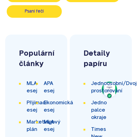
Psaní řečí
Populární
Detaily
články
papíru
MLA
APA
Jednoosobní/Dvoj
esej
esej
prostorování
Přijímací
Ekonomická
Jedno
esej
esej
palce
okraje
Marketingový
MLA
plán
esej
Times
New