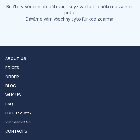
Buďte si vědomi přeúčtování, když zaplatíte někomu za mou
práci.
Dáváme vám všechny tyto funkce zdarma!
ABOUT US
PRICES
ORDER
BLOG
WHY US
FAQ
FREE ESSAYS
VIP SERVICES
CONTACTS