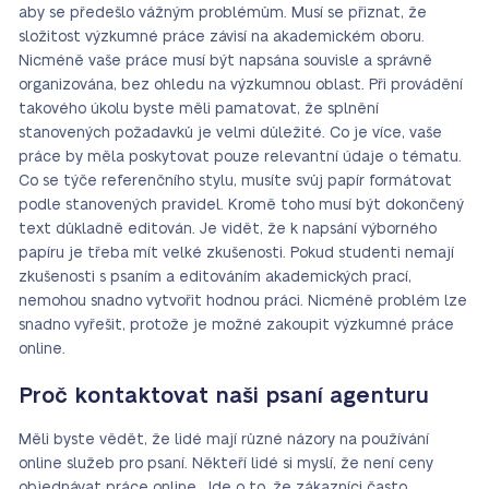
aby se předešlo vážným problémům. Musí se přiznat, že
složitost výzkumné práce závisí na akademickém oboru.
Nicméně vaše práce musí být napsána souvisle a správně
organizována, bez ohledu na výzkumnou oblast. Při provádění
takového úkolu byste měli pamatovat, že splnění
stanovených požadavků je velmi důležité. Co je více, vaše
práce by měla poskytovat pouze relevantní údaje o tématu.
Co se týče referenčního stylu, musíte svůj papír formátovat
podle stanovených pravidel. Kromě toho musí být dokončený
text důkladně editován. Je vidět, že k napsání výborného
papíru je třeba mít velké zkušenosti. Pokud studenti nemají
zkušenosti s psaním a editováním akademických prací,
nemohou snadno vytvořit hodnou práci. Nicméně problém lze
snadno vyřešit, protože je možné zakoupit výzkumné práce
online.
Proč kontaktovat naši psaní agenturu
Měli byste vědět, že lidé mají různé názory na používání
online služeb pro psaní. Někteří lidé si myslí, že není ceny
objednávat práce online. Jde o to, že zákazníci často