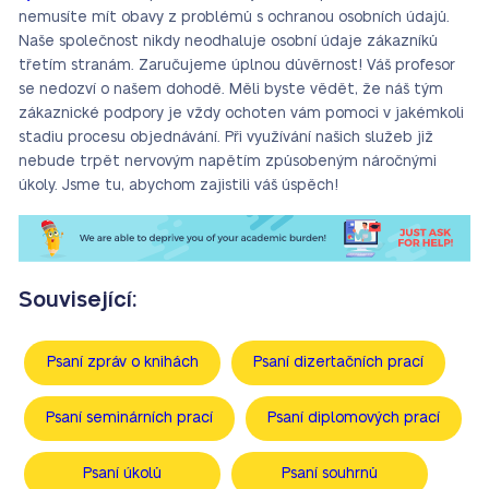
nemusíte mít obavy z problémů s ochranou osobních údajů.
Naše společnost nikdy neodhaluje osobní údaje zákazníků
třetím stranám. Zaručujeme úplnou důvěrnost! Váš profesor
se nedozví o našem dohodě. Měli byste vědět, že náš tým
zákaznické podpory je vždy ochoten vám pomoci v jakémkoli
stadiu procesu objednávání. Při využívání našich služeb již
nebude trpět nervovým napětím způsobeným náročnými
úkoly. Jsme tu, abychom zajistili váš úspěch!
Související:
Psaní zpráv o knihách
Psaní dizertačních prací
Psaní seminárních prací
Psaní diplomových prací
Psaní úkolů
Psaní souhrnů