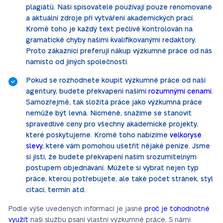
plagiátů. Naši spisovatelé používají pouze renomované
a aktuální zdroje při vytváření akademických prací.
Kromě toho je každý text pečlivě kontrolován na
gramatické chyby našimi kvalifikovanými redaktory.
Proto zákazníci preferují nákup výzkumné práce od nás
namísto od jiných společností.
Pokud se rozhodnete koupit výzkumné práce od naší
agentury, budete překvapeni našimi
rozumnými cenami
.
Samozřejmě, tak složitá práce jako výzkumná práce
nemůže být levná. Nicméně, snažíme se stanovit
spravedlivé ceny pro všechny akademické projekty,
které poskytujeme. Kromě toho nabízíme
velkorysé
slevy
, které vám pomohou ušetřit nějaké peníze. Jsme
si jisti, že budete překvapeni naším srozumitelným
postupem objednávání. Můžete si vybrat nejen typ
práce, kterou potřebujete, ale také počet stránek, styl
citací, termín atd.
Podle výše uvedených informací je jasné
proč je tohodnotné
využít
naši službu psaní vlastní výzkumné práce. S námi