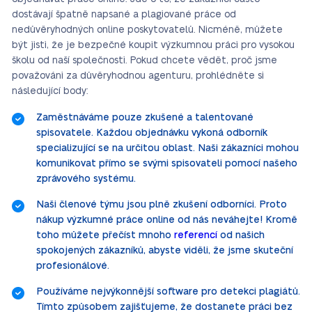
dostávají špatně napsané a plagiované práce od
nedůvěryhodných online poskytovatelů. Nicméně, můžete
být jisti, že je bezpečné koupit výzkumnou práci pro vysokou
školu od naší společnosti. Pokud chcete vědět, proč jsme
považováni za důvěryhodnou agenturu, prohlédněte si
následující body:
Zaměstnáváme pouze zkušené a talentované
spisovatele. Každou objednávku vykoná odborník
specializující se na určitou oblast. Naši zákazníci mohou
komunikovat přímo se svými spisovateli pomocí našeho
zprávového systému.
Naši členové týmu jsou plně zkušení odborníci. Proto
nákup výzkumné práce online od nás neváhejte! Kromě
toho můžete přečíst mnoho
referencí
od našich
spokojených zákazníků, abyste viděli, že jsme skuteční
profesionálové.
Používáme nejvýkonnější software pro detekci plagiátů.
Tímto způsobem zajišťujeme, že dostanete práci bez