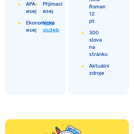
APA
Přijímací
Roman
esej
esej
12
pt.
Ekonomická
Více
esej
služeb
300
slova
na
stránku
Aktuální
zdroje