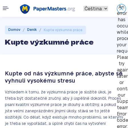
An
error
has
occu
/
/
Domov
Deník
Kupte výzkumné práce
whil
proc
Kupte výzkumné práce
your
requ
Plea
try
agai
Kupte od nás výzkumné práce, abyste se
later
vyhnuli vysokému stresu
or
cont
Vzhledem k tomu, že výzkumná práce je složité úkol, je
our
třeba být dostatečně zručný, aby ji úspěšně dokončil. Proces
supp
psaní kvalitní výzkumné práce je dlouhý a obtížný, a pokud
team
jste velmi zaneprázdněni jinými úkoly, stává se to ještě
Error
složitější. Co dělat, když existuje mnoho problémů, se kterými
cod
je třeba se vypořádat, a úplně chybí čas na vytvoření
error: