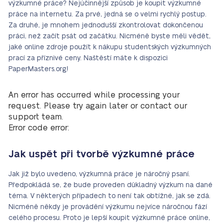
výzkumné práce? Nejúčinnější způsob je koupit výzkumné
práce na internetu. Za prvé, jedná se o velmi rychlý postup.
Za druhé, je mnohem jednodušší zkontrolovat dokončenou
práci, než začít psát od začátku. Nicméně byste měli vědět,
jaké online zdroje použít k nákupu studentských výzkumných
prací za příznivé ceny. Naštěstí máte k dispozici
PaperMasters.org!
An error has occurred while processing your
request. Please try again later or contact our
support team.
Error code error:
Jak uspět při tvorbě výzkumné práce
Jak již bylo uvedeno, výzkumná práce je náročný psaní.
Předpokládá se, že bude proveden důkladný výzkum na dané
téma. V některých případech to není tak obtížné, jak se zdá.
Nicméně někdy je provádění výzkumu nejvíce náročnou fází
celého procesu. Proto je lepší koupit výzkumné práce online,