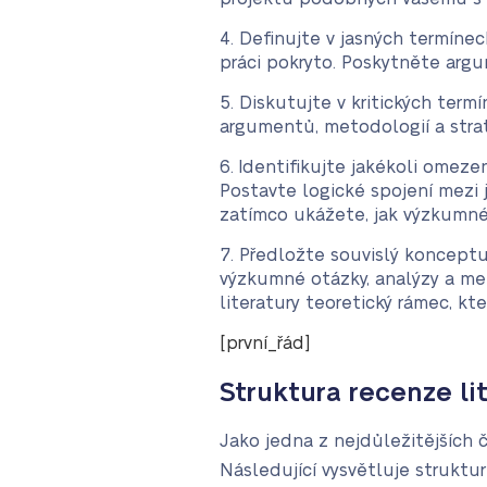
Definujte v jasných termínec
práci pokryto. Poskytněte arg
Diskutujte v kritických termí
argumentů, metodologií a stra
Identifikujte jakékoli omeze
Postavte logické spojení mezi ja
zatímco ukážete, jak výzkumné ot
Předložte souvislý konceptu
výzkumné otázky, analýzy a met
literatury teoretický rámec, kt
[první_řád]
Struktura recenze li
Jako jedna z nejdůležitějších č
Následující vysvětluje struktur