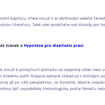
vodní kapitolu, která slouží k a) definování vašeho téma
nou literaturu. Také zde vysvětlete své důvody pro hod
áš článek o
Hypotéze pro dizertační práci
.
enze slouží k poskytnutí pohledu na vzájemný vztah mezi
 kterému patří. Analýza vybrané literatury s kritickým
atury až po užší perspektivu. Je důležité, abyste ukázali
je mohou být uspořádány chronologicky podle tématu neb