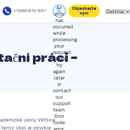
An
Objednejte
+1(888)870-8911
nyní
error
has
occurred
while
processing
your
ační práci –
request.
Please
try
again
later
or
contact
our
support
team.
Error
akademické úkoly. Většina
code
 tento úkol je obvykle
error: