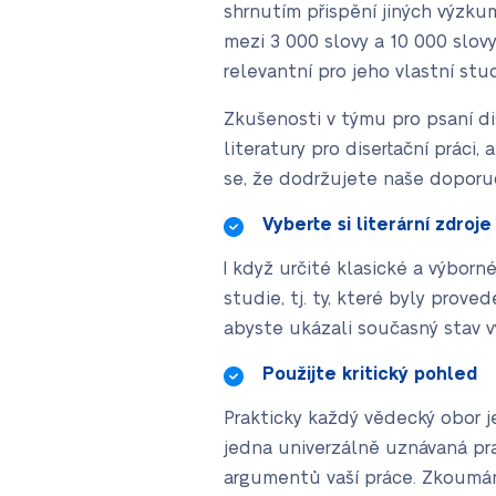
shrnutím přispění jiných výzk
mezi 3 000 slovy a 10 000 slovy
relevantní pro jeho vlastní stu
Zkušenosti v týmu pro psaní di
literatury pro disertační práci
se, že dodržujete naše doporu
Vyberte si literární zdroj
I když určité klasické a výborn
studie, tj. ty, které byly pro
abyste ukázali současný stav 
Použijte kritický pohled
Prakticky každý vědecký obor j
jedna univerzálně uznávaná pra
argumentů vaší práce. Zkoumání