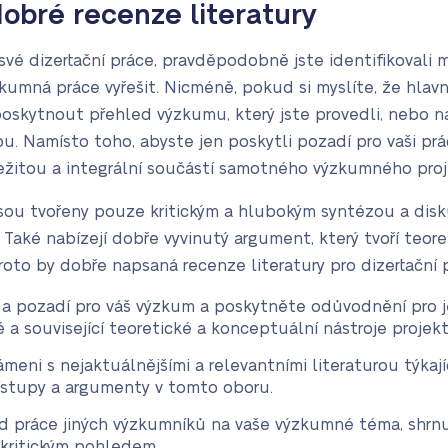
bré recenze literatury
své dizertační práce, pravděpodobně jste identifikovali 
umná práce vyřešit. Nicméně, pokud si myslíte, že hlavn
n poskytnout přehled výzkumu, který jste provedli, nebo n
u. Namísto toho, abyste jen poskytli pozadí pro vaši prác
ležitou a integrální součástí samotného výzkumného proj
jsou tvořeny pouze kritickým a hlubokým syntézou a disk
 Také nabízejí dobře vyvinutý argument, který tvoří teor
roto by dobře napsaná recenze literatury pro dizertační 
 a pozadí pro váš výzkum a poskytněte odůvodnění pro j
 a související teoretické a konceptuální nástroje projekt
meni s nejaktuálnějšími a relevantními literaturou týkají
řístupy a argumenty v tomto oboru.
d práce jiných výzkumníků na vaše výzkumné téma, shrn
kritickým pohledem.