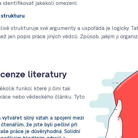
 identifikovat jakékoli omezení.
 strukturu
člivě strukturuje své argumenty a uspořádá je logicky. Ta
než jen popis práce jiných vědců. Způsob, jakým ji organi
ecenze literatury
kolik funkcí, které ji činí tak
 práce nebo vědeckého článku. Tyto
vytvářet silný vztah a spojení mezi
čtenářům, že jste byli pečliví při
vaše práce je důvěryhodná. Solidní