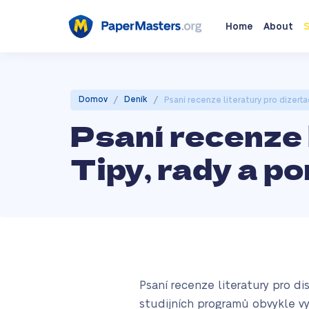
Home
About
S
/
/
Domov
Deník
Psaní recenze literatury pro dizerta
Psaní recenze l
Tipy, rady a p
Psaní recenze literatury pro di
studijních programů obvykle vy