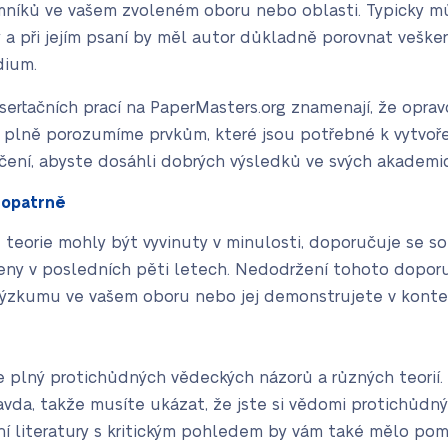
umníků ve vašem zvoleném oboru nebo oblasti. Typicky m
 a při jejím psaní by měl autor důkladně porovnat veškero
dium.
sertačních prací na PaperMasters.org znamenají, že oprav
, a plně porozumíme prvkům, které jsou potřebné k vytvoře
čení, abyste dosáhli dobrých výsledků ve svých akademi
e opatrně
é teorie mohly být vyvinuty v minulosti, doporučuje se s
vedeny v posledních pěti letech. Nedodržení tohoto dopo
výzkumu ve vašem oboru nebo jej demonstrujete v konte
e plný protichůdných vědeckých názorů a různých teorií. 
vda, takže musíte ukázat, že jste si vědomi protichůdnýc
 literatury s kritickým pohledem by vám také mělo pomo