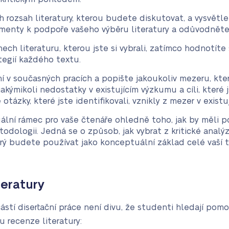
h rozsah literatury, kterou budete diskutovat, a vysvětl
umenty k podpoře vašeho výběru literatury a odůvodněte
nech literaturu, kterou jste si vybrali, zatímco hodnotíte 
tegií každého textu.
ní v současných pracích a popište jakoukoliv mezeru, kte
kýmikoli nedostatky v existujícím výzkumu a cíli, které js
ázky, které jste identifikovali, vznikly z mezer v existují
ální rámec pro vaše čtenáře ohledně toho, jak by měli p
odologii. Jedná se o způsob, jak vybrat z kritické analýz
erý budete používat jako konceptuální základ celé vaší t
teratury
ástí disertační práce není divu, že studenti hledají pomoc
u recenze literatury: