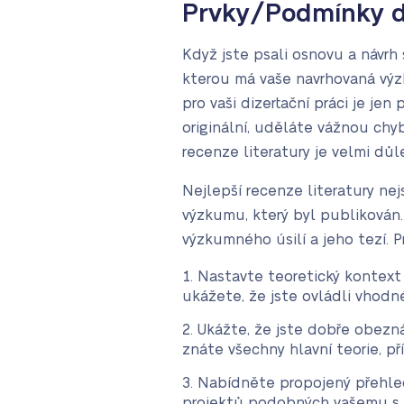
Prvky/Podmínky do
Když jste psali osnovu a návrh 
kterou má vaše navrhovaná výzk
pro vaši dizertační práci je je
originální, uděláte vážnou chyb
recenze literatury je velmi dů
Nejlepší recenze literatury ne
výzkumu, který byl publikován.
výzkumného úsilí a jeho tezí. P
Nastavte teoretický kontext
ukážete, že jste ovládli vhodné
Ukážte, že jste dobře obezná
znáte všechny hlavní teorie, p
Nabídněte propojený přehle
projektů podobných vašemu s 