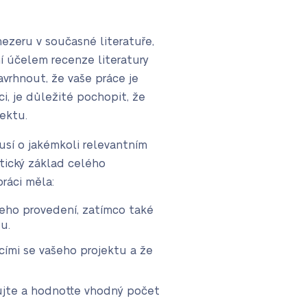
mezeru v současné literatuře,
í účelem recenze literatury
avrhnout, že vaše práce je
i, je důležité pochopit, že
ektu.
usí o jakémkoli relevantním
etický základ celého
práci měla:
eho provedení, zatímco také
u.
cími se vašeho projektu a že
ujte a hodnotte vhodný počet