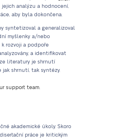
jejich analýzu a hodnocení,
práce, aby byla dokončena.
by syntetizoval a generalizoval
odní myšlenky a/nebo
k rozvoji a podpoře
nalyzovány, a identifikovat
e literatury je shrnutí
ak shrnutí, tak syntézy.
our support team.
ročné akademické úkoly. Skoro
isertační práce je kritickým