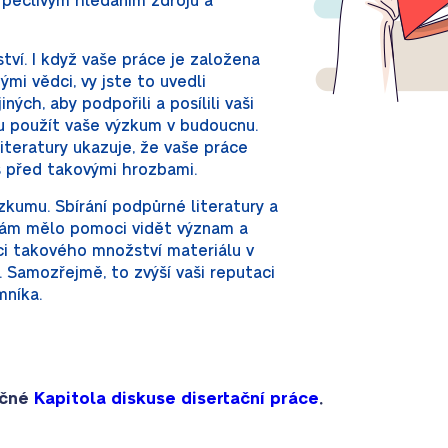
 pečlivým hledáním zdrojů a
tví. I když vaše práce je založena
ými vědci, vy jste to uvedli
jiných, aby podpořili a posílili vaši
hou použít vaše výzkum v budoucnu.
literatury ukazuje, že vaše práce
s před takovými hrozbami.
kumu. Sbírání podpůrné literatury a
vám mělo pomoci vidět význam a
ci takového množství materiálu v
Samozřejmě, to zvýší vaši reputaci
níka.
ečné
Kapitola diskuse disertační práce
.