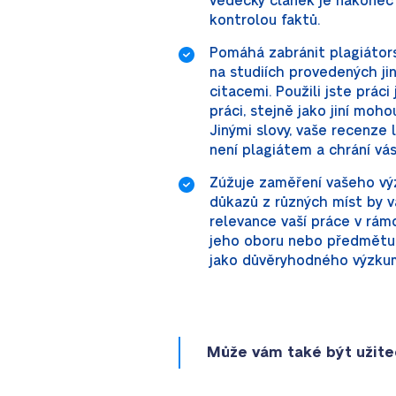
vědecký článek je nakonec
kontrolou faktů.
Pomáhá zabránit plagiátors
na studiích provedených jin
citacemi. Použili jste práci 
práci, stejně jako jiní mo
Jinými slovy, vaše recenze 
není plagiátem a chrání vá
Zúžuje zaměření vašeho výz
důkazů z různých míst by 
relevance vaší práce v rám
jeho oboru nebo předmětu. 
jako důvěryhodného výzkum
Může vám také být užit