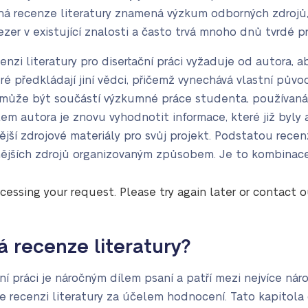
á recenze literatury znamená výzkum odborných zdrojů, 
ezer v existující znalosti a často trvá mnoho dnů tvrdé 
zi literatury pro disertační práci vyžaduje od autora, a
ré předkládají jiní vědci, přičemž vynechává vlastní pův
 může být součástí výzkumné práce studenta, používaná 
m autora je znovu vyhodnotit informace, které již byly a
ější zdrojové materiály pro svůj projekt. Podstatou recenz
nějších zdrojů organizovaným způsobem. Je to kombinace j
cessing your request. Please try again later or contact 
á recenze literatury?
ční práci je náročným dílem psaní a patří mezi nejvíce ná
 recenzi literatury za účelem hodnocení. Tato kapitola d