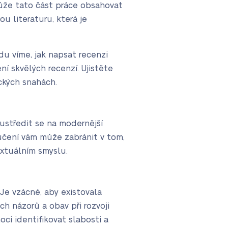
ůže tato část práce obsahovat
u literaturu, která je
du víme, jak napsat recenzi
ní skvělých recenzí. Ujistěte
ckých snahách.
oustředit se na modernější
ručení vám může zabránit v tom,
xtuálním smyslu.
Je vzácné, aby existovala
h názorů a obav při rozvoji
ci identifikovat slabosti a