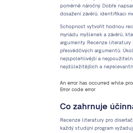
poměrně náročný. Dobře napsan
dosažení závěrů, identifikaci m
Schopnost vytvořit hodnou recen
myriádu myšlenek a závěrů, kte
argumenty. Recenze literatury
přesvědčivých argumentů. Úkole
nejspolehlivější a nejpoužiteln
nejdůležitějších a nejrelevant
An error has occurred while pro
Error code error:
Co zahrnuje účinn
Recenze literatury pro diserta
každý studijní program vyžaduje