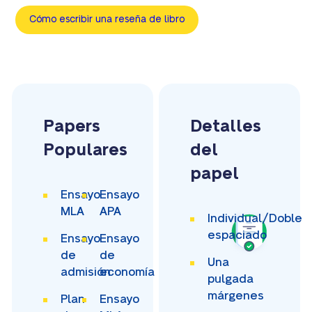
Cómo escribir una reseña de libro
Papers
Detalles
Populares
del
papel
Ensayo
Ensayo
MLA
APA
Individual/Doble
espaciado
Ensayo
Ensayo
de
de
Una
admisión
economía
pulgada
márgenes
Plan
Ensayo