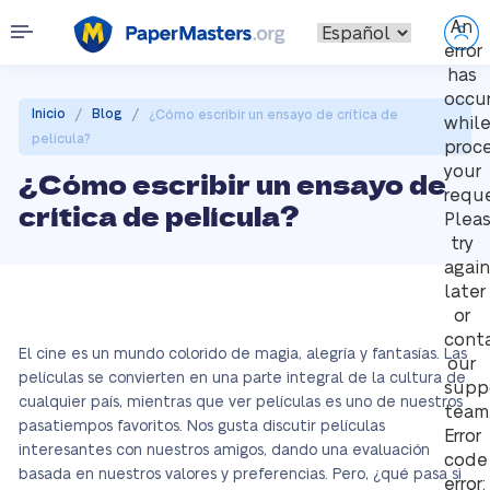
An
error
has
occu
/
/
Inicio
Blog
¿Cómo escribir un ensayo de crítica de
whil
película?
proc
your
¿Cómo escribir un ensayo de
reque
crítica de película?
Plea
try
again
later
or
cont
El cine es un mundo colorido de magia, alegría y fantasías. Las
our
películas se convierten en una parte integral de la cultura de
supp
cualquier país, mientras que ver películas es uno de nuestros
team
pasatiempos favoritos. Nos gusta discutir películas
Error
interesantes con nuestros amigos, dando una evaluación
code
basada en nuestros valores y preferencias. Pero, ¿qué pasa si
error: