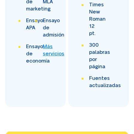
de
MLA
Times
marketing
New
Roman
Ensayo
Ensayo
12
APA
de
pt.
admisión
300
Ensayo
Más
palabras
de
servicios
por
economía
página
Fuentes
actualizadas