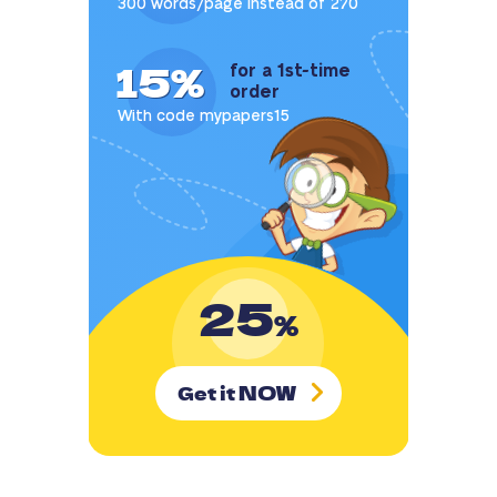
300 words/page instead of 270
15%
for a 1st-time
order
With code mypapers15
25
%
NOW
Get it