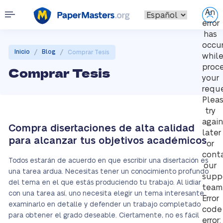
An
error
has
occu
/
/
Inicio
Blog
Comprar Tesis
whil
proc
Comprar Tesis
your
reque
Plea
try
again
Compra disertaciones de alta calidad
later
para alcanzar tus objetivos académicos
or
cont
Todos estarán de acuerdo en que escribir una disertación es
our
una tarea ardua. Necesitas tener un conocimiento profundo
supp
del tema en el que estás produciendo tu trabajo. Al lidiar
team
con una tarea así, uno necesita elegir un tema interesante,
Error
examinarlo en detalle y defender un trabajo completado
code
para obtener el grado deseable. Ciertamente, no es fácil
error: