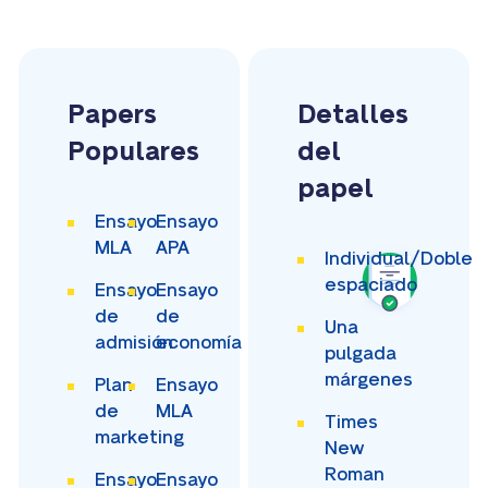
Papers
Detalles
Populares
del
papel
Ensayo
Ensayo
MLA
APA
Individual/Doble
espaciado
Ensayo
Ensayo
de
de
Una
admisión
economía
pulgada
márgenes
Plan
Ensayo
de
MLA
Times
marketing
New
Roman
Ensayo
Ensayo