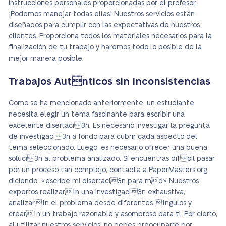
instrucciones personales proporcionadas por el profesor.
¡Podemos manejar todas ellas! Nuestros servicios están
diseñados para cumplir con las expectativas de nuestros
clientes. Proporciona todos los materiales necesarios para la
finalización de tu trabajo y haremos todo lo posible de la
mejor manera posible.
Trabajos Autnticos sin Inconsistencias
Como se ha mencionado anteriormente, un estudiante
necesita elegir un tema fascinante para escribir una
excelente disertaci3n. Es necesario investigar la pregunta
de investigaci3n a fondo para cubrir cada aspecto del
tema seleccionado. Luego, es necesario ofrecer una buena
soluci3n al problema analizado. Si encuentras difcil pasar
por un proceso tan complejo, contacta a PaperMasters.org
diciendo, «escribe mi disertaci3n para md». Nuestros
expertos realizar1n una investigaci3n exhaustiva,
analizar1n el problema desde diferentes 1ngulos y
crear1n un trabajo razonable y asombroso para ti. Por cierto,
al utilizar nuestros servicios, no debes preocuparte por