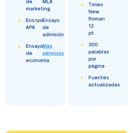
de
MLA
Times
marketing
New
Roman
Ensayo
Ensayo
12
APA
de
pt.
admisión
300
Ensayo
Más
palabras
de
servicios
por
economía
página
Fuentes
actualizadas