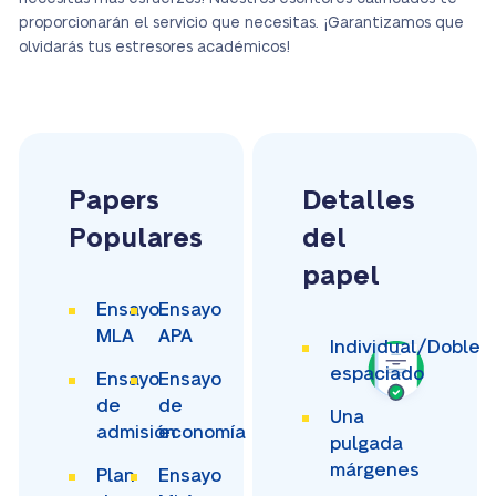
proporcionarán el servicio que necesitas. ¡Garantizamos que
olvidarás tus estresores académicos!
Papers
Detalles
Populares
del
papel
Ensayo
Ensayo
MLA
APA
Individual/Doble
espaciado
Ensayo
Ensayo
de
de
Una
admisión
economía
pulgada
márgenes
Plan
Ensayo