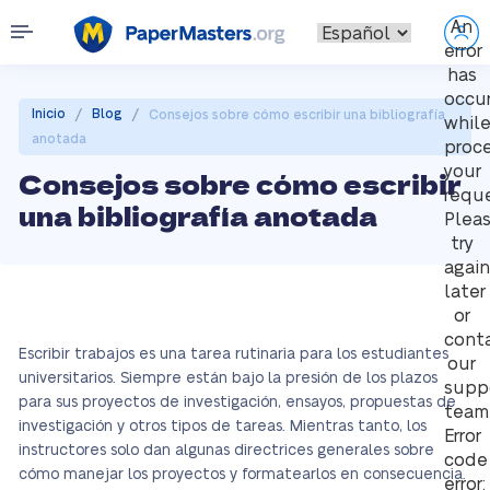
An
error
has
occu
/
/
Inicio
Blog
Consejos sobre cómo escribir una bibliografía
whil
anotada
proc
your
Consejos sobre cómo escribir
reque
una bibliografía anotada
Plea
try
again
later
or
cont
Escribir trabajos es una tarea rutinaria para los estudiantes
our
universitarios. Siempre están bajo la presión de los plazos
supp
para sus proyectos de investigación, ensayos, propuestas de
team
investigación y otros tipos de tareas. Mientras tanto, los
Error
instructores solo dan algunas directrices generales sobre
code
cómo manejar los proyectos y formatearlos en consecuencia.
error: