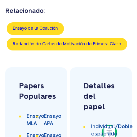
Relacionado:
Ensayo de la Coalición
Redacción de Cartas de Motivación de Primera Clase
Papers
Detalles
Populares
del
papel
Ensayo
Ensayo
MLA
APA
Individual/Doble
espaciado
Ensayo
Ensayo