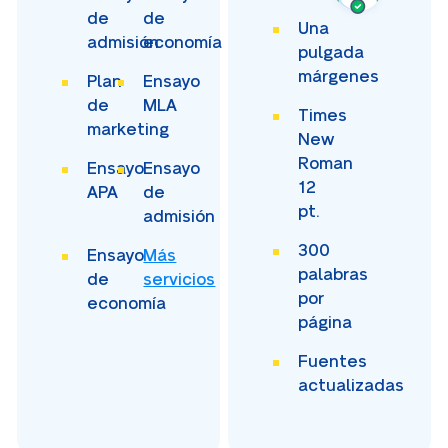
de
de
Una
admisión
economía
pulgada
márgenes
Plan
Ensayo
de
MLA
Times
marketing
New
Roman
Ensayo
Ensayo
12
APA
de
pt.
admisión
300
Ensayo
Más
palabras
de
servicios
por
economía
página
Fuentes
actualizadas