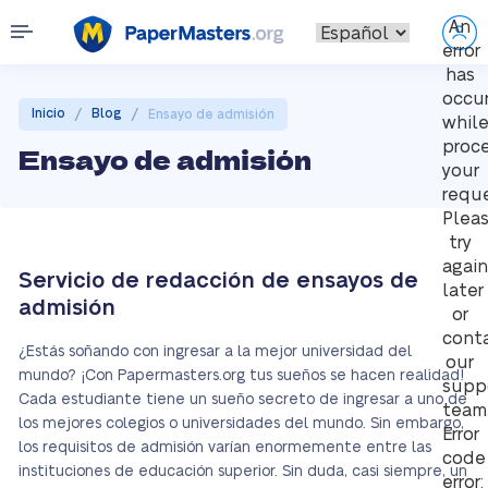
An
error
has
occu
/
/
Inicio
Blog
Ensayo de admisión
whil
proc
Ensayo de admisión
your
reque
Plea
try
again
Servicio de redacción de ensayos de
later
admisión
or
cont
¿Estás soñando con ingresar a la mejor universidad del
our
mundo? ¡Con Papermasters.org tus sueños se hacen realidad!
supp
Cada estudiante tiene un sueño secreto de ingresar a uno de
team
los mejores colegios o universidades del mundo. Sin embargo,
Error
los requisitos de admisión varían enormemente entre las
code
instituciones de educación superior. Sin duda, casi siempre, un
error: