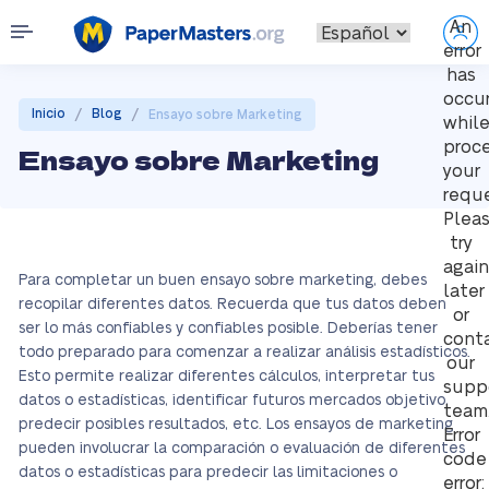
An
error
has
occu
/
/
Inicio
Blog
Ensayo sobre Marketing
whil
proc
Ensayo sobre Marketing
your
reque
Plea
try
again
Para completar un buen ensayo sobre marketing, debes
later
recopilar diferentes datos. Recuerda que tus datos deben
or
ser lo más confiables y confiables posible. Deberías tener
cont
todo preparado para comenzar a realizar análisis estadísticos.
our
Esto permite realizar diferentes cálculos, interpretar tus
supp
datos o estadísticas, identificar futuros mercados objetivo,
team
predecir posibles resultados, etc. Los ensayos de marketing
Error
pueden involucrar la comparación o evaluación de diferentes
code
datos o estadísticas para predecir las limitaciones o
error: