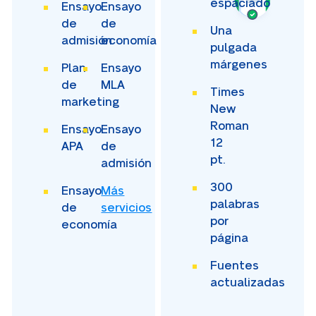
espaciado
Ensayo
Ensayo
de
de
Una
admisión
economía
pulgada
márgenes
Plan
Ensayo
de
MLA
Times
marketing
New
Roman
Ensayo
Ensayo
12
APA
de
pt.
admisión
300
Ensayo
Más
palabras
de
servicios
por
economía
página
Fuentes
actualizadas