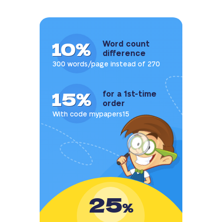
10%
Word count
difference
300 words/page instead of 270
15%
for a 1st-time
order
With code mypapers15
25
%