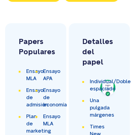
Papers
Detalles
Populares
del
papel
Ensayo
Ensayo
MLA
APA
Individual/Doble
espaciado
Ensayo
Ensayo
de
de
Una
admisión
economía
pulgada
márgenes
Plan
Ensayo
de
MLA
Times
marketing
New