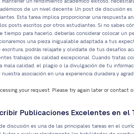
a mantener un rendimiento académico exitoso, necesitarás
académicos de un nivel decente. Un post de discusión es
iantes. Esta tarea implica proporcionar una respuesta an
los posts escritos por otros estudiantes. Si no sabes có
te tiempo para hacerlo, deberías considerar colocar un 
orcionaremos una pieza inigualable adaptada a tus expec
scritura, podrás relajarte y olvidarte de tus desafíos 
ntes trabajos de calidad excepcional. Cuando tratas co
 mala calidad, el plagio o la divulgación de tu informac
r nuestra asociación en una experiencia duradera y agrada
cessing your request. Please try again later or contact 
cribir Publicaciones Excelentes en el 
de discusión es una de las principales tareas en el curr