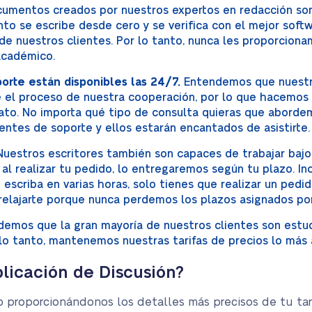
umentos creados por nuestros expertos en redacción son 
to se escribe desde cero y se verifica con el mejor softw
 de nuestros clientes. Por lo tanto, nunca les proporci
académico.
rte están disponibles las 24/7.
Entendemos que nuestr
 el proceso de nuestra cooperación, por lo que hacemos 
ato. No importa qué tipo de consulta quieras que aborde
ntes de soporte y ellos estarán encantados de asistirte.
uestros escritores también son capaces de trabajar bajo 
 al realizar tu pedido, lo entregaremos según tu plazo. In
 escriba en varias horas, solo tienes que realizar un pedi
 relajarte porque nunca perdemos los plazos asignados por
emos que la gran mayoría de nuestros clientes son estud
lo tanto, mantenemos nuestras tarifas de precios lo más a
licación de Discusión?
o proporcionándonos los detalles más precisos de tu tar