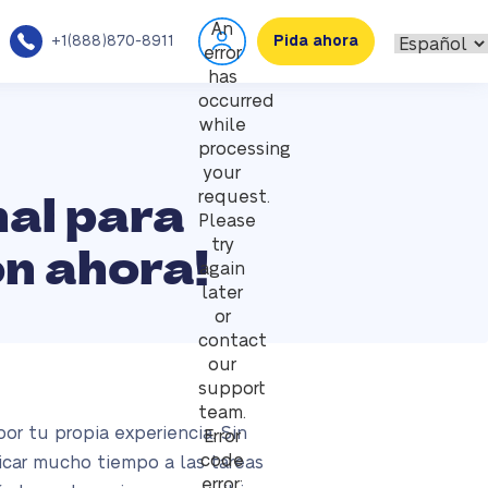
An
+1(888)870-8911
Pida ahora
error
has
occurred
while
processing
your
nal para
request.
Please
ón ahora!
try
again
later
or
contact
our
support
team.
or tu propia experiencia. Sin
Error
code
icar mucho tiempo a las tareas
error: