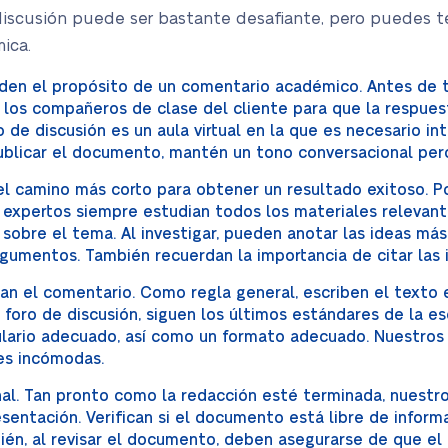
iscusión puede ser bastante desafiante, pero puedes te
ica.
nden el propósito de un comentario académico. Antes de 
 los compañeros de clase del cliente para que la respues
o de discusión es un aula virtual en la que es necesario i
 publicar el documento, mantén un tono conversacional per
l camino más corto para obtener un resultado exitoso. Po
 expertos siempre estudian todos los materiales relevant
 sobre el tema. Al investigar, pueden anotar las ideas más
gumentos. También recuerdan la importancia de citar las i
an el comentario. Como regla general, escriben el texto e
 foro de discusión, siguen los últimos estándares de la e
ulario adecuado, así como un formato adecuado. Nuestros
es incómodas.
al. Tan pronto como la redacción esté terminada, nuestros
entación. Verifican si el documento está libre de informac
ién, al revisar el documento, deben asegurarse de que e