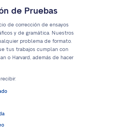
ión de Pruebas
cio de corrección de ensayos
ficos y de gramática. Nuestros
cualquier problema de formato.
que tus trabajos cumplan con
ian o Harvard, además de hacer
ecibir:
ado
da
eo