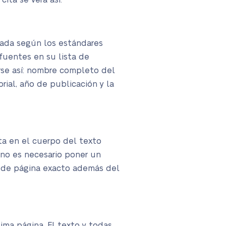
cita se verá así:
eada según los estándares
 fuentes en su lista de
rse así: nombre completo del
rial, año de publicación y la
ta en el cuerpo del texto
, no es necesario poner un
o de página exacto además del
tima página. El texto y todas