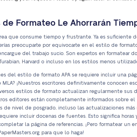
s de Formateo Le Ahorrarán Tiem
ea que consume tiempo y frustrante. Ya es suficiente des
erías preocuparte por equivocarte en el estilo de format
encargue del trabajo sucio. Son expertos en formatear 
urabian, Harvard o incluso en los estilos menos utiliza
ces del estilo de formato APA se requiere incluir una pá
tilo MLA? ¡Nuestros escritores definitivamente conocen es
versos estilos de formato actualizan regularmente sus dir
estros editores están completamente informados sobre e
jos de nivel de posgrado, incluso las actualizaciones má
 requiere incluir docenas de fuentes. Esto significa horas 
 y completar la página de referencias. ¡Pero formatear u
PaperMasters.org para que lo haga!