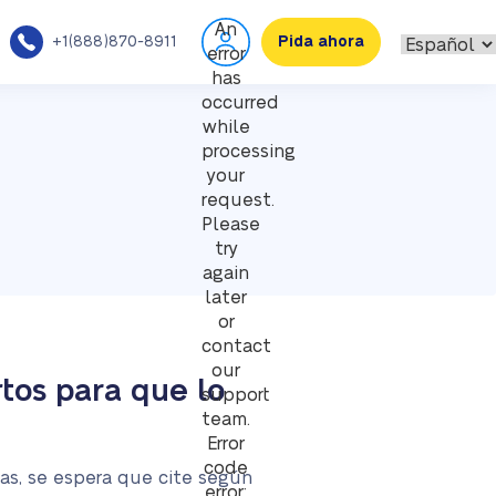
An
+1(888)870-8911
Pida ahora
error
has
occurred
while
processing
your
request.
Please
try
again
later
or
contact
our
tos para que lo
support
team.
Error
code
as, se espera que cite según
error: