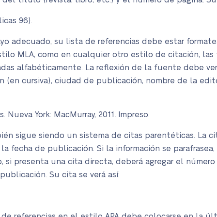
del título (revista, libro, etc.) y el número de página. Su 
icas 96).
ayo adecuado, su lista de referencias debe estar format
tilo MLA, como en cualquier otro estilo de citación, las
adas alfabéticamente. La reflexión de la fuente debe ve
 (en cursiva), ciudad de publicación, nombre de la edito
s. Nueva York: MacMurray, 2011. Impreso.
én sigue siendo un sistema de citas parentéticas. La ci
y la fecha de publicación. Si la información se parafrasea
, si presenta una cita directa, deberá agregar el númer
publicación. Su cita se verá así:
 de referencias en el estilo APA debe colocarse en la úl