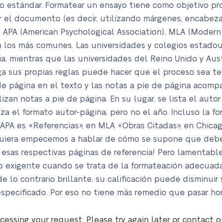
o estándar. Formatear un ensayo tiene como objetivo pr
ar el documento (es decir, utilizando márgenes, encabez
s). APA (American Psychological Association), MLA (Moder
 los más comunes. Las universidades y colegios estadou
, mientras que las universidades del Reino Unido y Austr
 sus propias reglas puede hacer que el proceso sea ted
e página en el texto y las notas a pie de página acompañ
zan notas a pie de página. En su lugar, se lista el autor 
za el formato autor-página, pero no el año. Incluso la f
n APA es «Referencias», en MLA «Obras Citadas», en Chicag
siquiera empecemos a hablar de cómo se supone que deben
 esas respectivas páginas de referencia! Pero lamentabl
 exigente cuando se trata de la formateación adecuada.
lo contrario brillante, su calificación puede disminuir s
especificado. Por eso no tiene más remedio que pasar hora
cessing your request. Please try again later or contact 