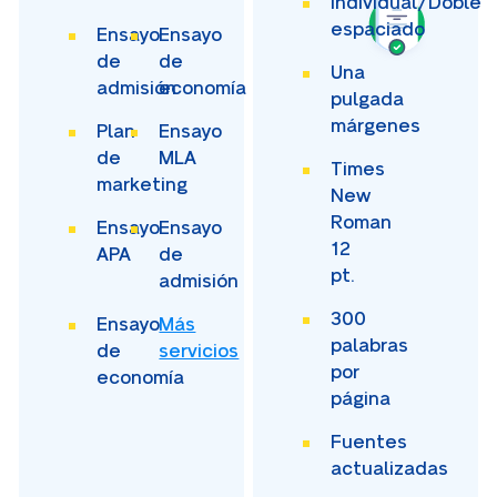
Individual/Doble
espaciado
Ensayo
Ensayo
de
de
Una
admisión
economía
pulgada
márgenes
Plan
Ensayo
de
MLA
Times
marketing
New
Roman
Ensayo
Ensayo
12
APA
de
pt.
admisión
300
Ensayo
Más
palabras
de
servicios
por
economía
página
Fuentes
actualizadas