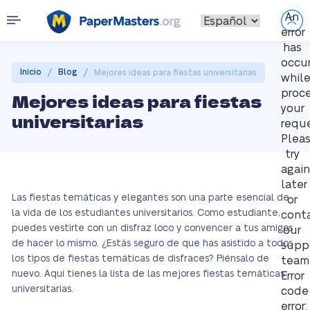
An
error
has
occu
/
/
Inicio
Blog
Mejores ideas para fiestas universitarias
whil
proc
Mejores ideas para fiestas
your
universitarias
reque
Plea
try
again
later
Las fiestas temáticas y elegantes son una parte esencial de
or
la vida de los estudiantes universitarios. Como estudiante,
cont
puedes vestirte con un disfraz loco y convencer a tus amigos
our
de hacer lo mismo. ¿Estás seguro de que has asistido a todos
supp
los tipos de fiestas temáticas de disfraces? Piénsalo de
team
nuevo. Aquí tienes la lista de las mejores fiestas temáticas
Error
universitarias.
code
error: