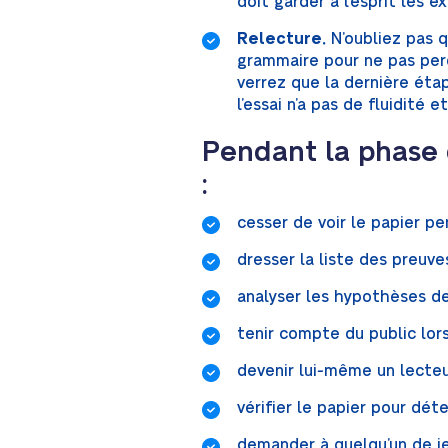
doit garder à l’esprit les e
Relecture.
N’oubliez pas q
grammaire pour ne pas perd
verrez que la dernière éta
l’essai n’a pas de fluidité
Pendant la phase d
:
cesser de voir le papier pe
dresser la liste des preuve
analyser les hypothèses de
tenir compte du public lors 
devenir lui-même un lecteur
vérifier le papier pour dét
demander à quelqu’un de jet