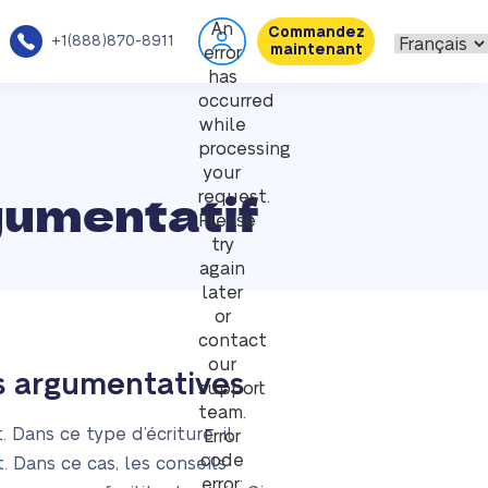
An
Commandez
+1(888)870-8911
maintenant
error
has
occurred
while
processing
your
gumentatif
request.
Please
try
again
later
or
contact
our
ns argumentatives
support
team.
 Dans ce type d’écriture, il
Error
code
. Dans ce cas, les conseils
error: