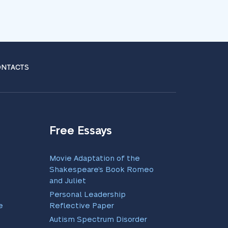
NTACTS
Free Essays
Movie Adaptation of the
Shakespeare’s Book Romeo
and Juliet
Personal Leadership
e
Reflective Paper
Autism Spectrum Disorder