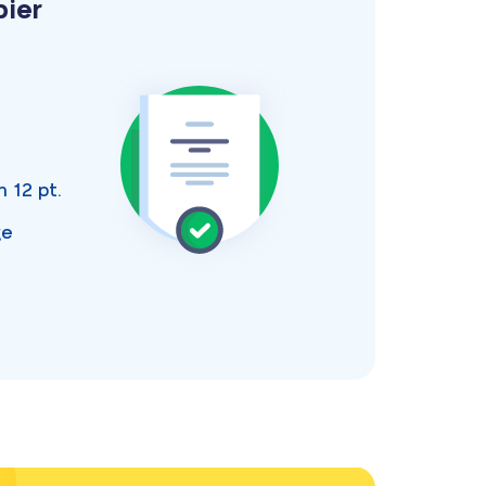
pier
an
12 pt.
ge