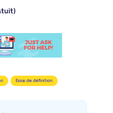
tuit)
on
Essai de définition