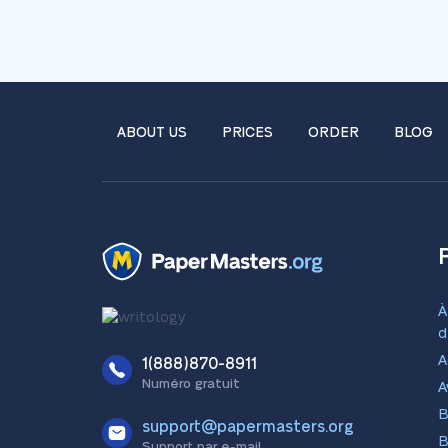
ABOUT US
PRICES
ORDER
BLOG
À
d
A
1(888)870-8911
Numéro gratuit
A
B
support@papermasters.org
B
Support par e-mail