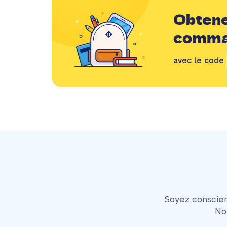
Obtene
comm
avec le code
Soyez conscien
No