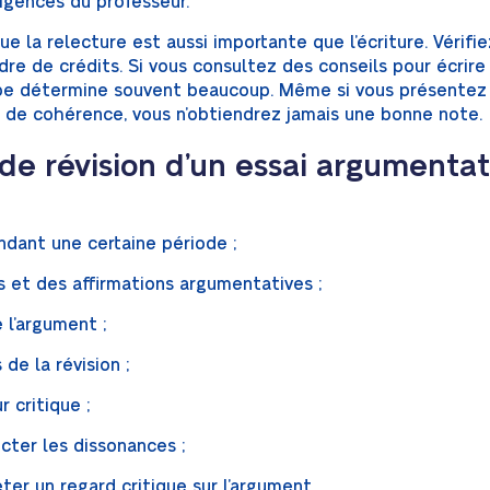
xigences du professeur.
ue la relecture est aussi importante que l’écriture. Vérif
re de crédits. Si vous consultez des conseils pour écrire
pe détermine souvent beaucoup. Même si vous présentez d
 et de cohérence, vous n’obtiendrez jamais une bonne note.
e révision d’un essai argumentatif
ndant une certaine période ;
s et des affirmations argumentatives ;
 l’argument ;
de la révision ;
 critique ;
ecter les dissonances ;
er un regard critique sur l’argument.