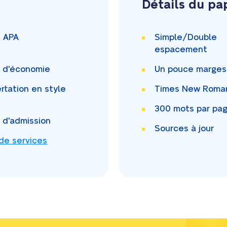
Détails du pa
i APA
Simple/Double
espacement
i d'économie
Un pouce
marges
rtation en style
Times New Rom
300
mots par pa
i d'admission
Sources à jour
 de services