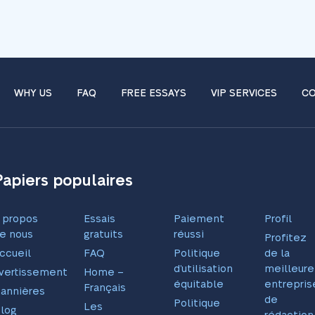
WHY US
FAQ
FREE ESSAYS
VIP SERVICES
CO
Papiers populaires
 propos
Essais
Paiement
Profil
e nous
gratuits
réussi
Profitez
ccueil
FAQ
Politique
de la
d’utilisation
meilleure
vertissement
Home –
équitable
entrepris
Français
annières
de
Politique
Les
log