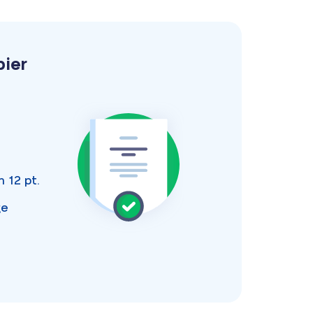
pier
an
12 pt.
ge