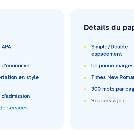
Détails du pa
i APA
Simple/Double
espacement
i d'économie
Un pouce
marges
rtation en style
Times New Rom
300
mots par pa
i d'admission
Sources à jour
 de services