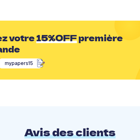
z votre
15%OFF
première
ande
mypapers15
Avis des clients