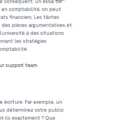
ar conséquent, un essai de
t en comptabilité, on peut
ts financiers. Les tâches
i des pièces argumentatives et
université à des situations
rnant les stratégies
omptabilité.
our support team.
e écriture. Par exemple, un
ous déterminez votre public
ent-ils exactement ? Que