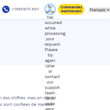
An
Commandez
+1(888)870-8911
maintenant
error
has
occurred
while
processing
your
request.
Please
try
again
later
or
contact
our
support
team.
s chiffres, mais en réalité,
Error
code
ur sont confiées de manière
error: