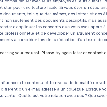
ent communiquer avec leurs employés et leurs clients. P
et clair pour une lecture facile. Si vous êtes un étudian
de documents, tels que des mémos, des lettres et des éta
ent non seulement des documents descriptifs, mais auss
nder d’appliquer les concepts que vous avez appris à l’
vité professionnelle et de développer un argument conce
léments à considérer lors de la rédaction d’un texte de c
cessing your request. Please try again later or contact 
 influencera le contenu et le niveau de formalité de votr
t différent d’un e-mail adressé à un collègue. Lorsque v
suivante : Quelle est votre relation avec eux ? Que sav