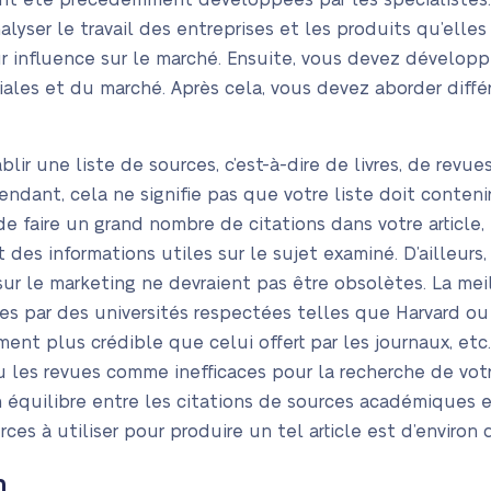
nt été précédemment développées par les spécialistes.
alyser le travail des entreprises et les produits qu’elle
eur influence sur le marché. Ensuite, vous devez développ
ales et du marché. Après cela, vous devez aborder diffé
blir une liste de sources, c’est-à-dire de livres, de revu
ndant, cela ne signifie pas que votre liste doit conten
 de faire un grand nombre de citations dans votre article,
t des informations utiles sur le sujet examiné. D’ailleurs
i sur le marketing ne devraient pas être obsolètes. La me
ées par des universités respectées telles que Harvard ou 
ement plus crédible que celui offert par les journaux, et
u les revues comme inefficaces pour la recherche de votr
 équilibre entre les citations de sources académiques e
es à utiliser pour produire un tel article est d’environ d
n