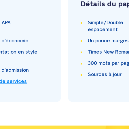
Détails du pa
i APA
Simple/Double
espacement
i d'économie
Un pouce
marges
rtation en style
Times New Rom
300
mots par pa
i d'admission
Sources à jour
 de services