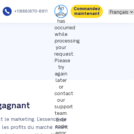
An
Commandez
+1(888)870-8911
maintenant
error
has
occurred
while
processing
your
request.
Please
try
again
later
or
contact
our
 gagnant
support
team.
t le marketing. L’essence de
Error
code
les profits du marché. Avant
error: