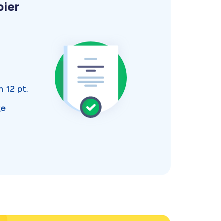
pier
an
12 pt.
ge