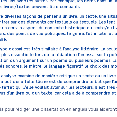
les uns avec les autres. Par exemple, les héros dans un li
s livres/textes peuvent être comparés.
fre diverses façons de penser à un livre, un texte, une si
entrer sur des éléments contextuels ou textuels. Les len
t un certain aspect du contexte historique du texte/du liv
, des points de vue politiques, le genre, l’ethnicité, et u
ire.
type d’essai est très similaire à l’analyse littéraire. La seu
 plus essentielle lors de la rédaction d’un essai sur la poé
ration d’un argument sur un poème ou plusieurs poèmes, l’
és sonores, le mètre, le langage figuratif, le choix des mo
e analyse examine de manière critique un texte ou un livr
 Le but d’une telle tâche est de comprendre le but que l’a
 l’effet qu’il/elle voulait avoir sur les lecteurs. Il est tr
vus d’un livre ou d’un texte, car cela aide à comprendre e
pour rédiger une dissertation en anglais vous aideront à