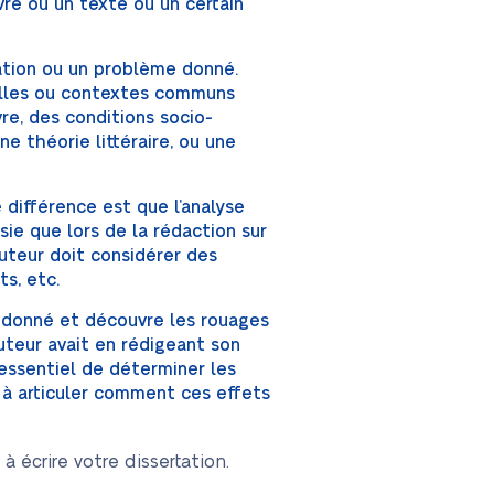
vre ou un texte ou un certain
tuation ou un problème donné.
tilles ou contextes communs
re, des conditions socio-
ne théorie littéraire, ou une
le différence est que l’analyse
sie que lors de la rédaction sur
auteur doit considérer des
ts, etc.
e donné et découvre les rouages
uteur avait en rédigeant son
ès essentiel de déterminer les
t à articuler comment ces effets
 écrire votre dissertation.