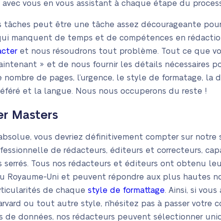
i avec vous en vous assistant à chaque étape du process
es tâches peut être une tâche assez décourageante pour 
qui manquent de temps et de compétences en rédaction
acter
et nous résoudrons tout problème. Tout ce que vou
ntenant » et de nous fournir les détails nécessaires p
 nombre de pages, l’urgence, le style de formatage, la dat
référé et la langue. Nous nous occuperons du reste !
er Masters
é absolue, vous devriez définitivement compter sur notre 
essionnelle de rédacteurs, éditeurs et correcteurs, capa
s serrés. Tous nos rédacteurs et éditeurs ont obtenu le
 du Royaume-Uni et peuvent répondre aux plus hautes n
articularités de chaque
style de formattage
. Ainsi, si vo
arvard ou tout autre style, n’hésitez pas à passer votr
es de données, nos rédacteurs peuvent sélectionner un