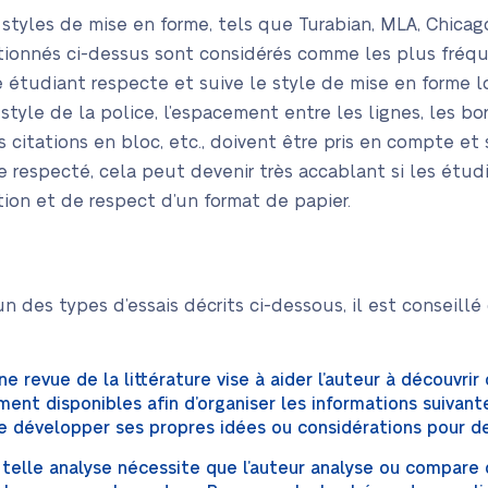
 styles de mise en forme, tels que Turabian, MLA, Chicago, 
tionnés ci-dessus sont considérés comme les plus fréqu
tudiant respecte et suive le style de mise en forme lors
e style de la police, l’espacement entre les lignes, les b
es citations en bloc, etc., doivent être pris en compte 
e respecté, cela peut devenir très accablant si les étud
ion et de respect d’un format de papier.
n des types d’essais décrits ci-dessous, il est conseillé
Une revue de la littérature vise à aider l’auteur à découvrir
ment disponibles afin d’organiser les informations suiva
e de développer ses propres idées ou considérations pour d
 telle analyse nécessite que l’auteur analyse ou compare