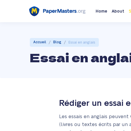
Home
About
S
/
/
Accueil
Blog
Essai en anglais
Essai en angla
Rédiger un essai e
Les essais en anglais peuvent 
(livres ou textes écrits par un 