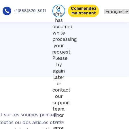
An
Commandez
+1(888)870-8911
maintenant
error
has
occurred
while
processing
your
request.
Please
try
again
later
or
contact
our
support
team.
 sur les sources primaires
Error
code
textes ou des articles écrits
error: