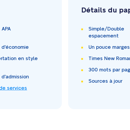
Détails du pa
i APA
Simple/Double
espacement
i d'économie
Un pouce
marges
rtation en style
Times New Rom
300
mots par pa
i d'admission
Sources à jour
 de services