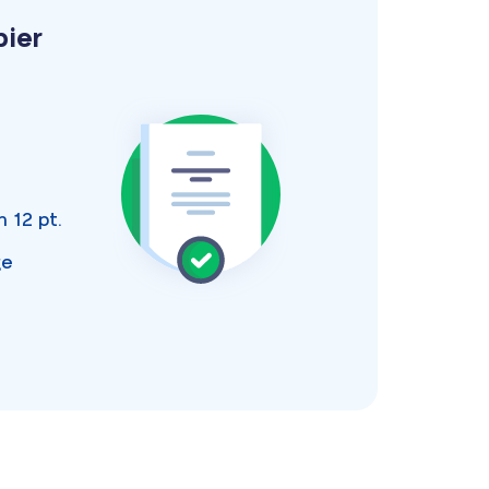
pier
an
12 pt.
ge