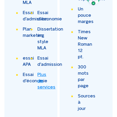
MLA
Un
Essai
Essai
pouce
d'admission
d'économie
marges
Plan
Dissertation
Times
marketing
en
New
style
Roman
MLA
12
pt.
essai
Essai
APA
d'admission
300
mots
Essai
Plus
par
d'économie
de
page
services
Sources
à
jour