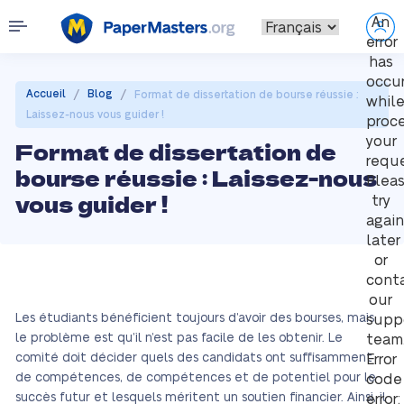
An
error
has
occu
/
/
Accueil
Blog
Format de dissertation de bourse réussie :
whil
Laissez-nous vous guider !
proc
your
Format de dissertation de
reque
bourse réussie : Laissez-nous
Plea
vous guider !
try
again
later
or
cont
our
Les étudiants bénéficient toujours d’avoir des bourses, mais
supp
le problème est qu’il n’est pas facile de les obtenir. Le
team
comité doit décider quels des candidats ont suffisamment
Error
de compétences, de compétences et de potentiel pour le
code
succès futur et lesquels méritent un soutien financier. Ainsi, il
error: