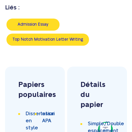
Liés :
Admission Essay
Top Notch Motivation Letter Writing
Papiers
Détails
populaires
du
papier
Dissertation
essai
en
APA
Simple/Double
style
espacement