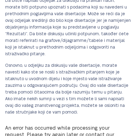
Da biste napisali odjeljak za diskusiju na pravilan način,
morate biti potpuno upoznati s podacima koji su navedeni u
prethodnim poglavljima vaše disertacije. Može se reći da je
ovaj odjeljak središnji dio bilo koje disertacije jer je namijenjen
objašnjenju informacija koje su predstavljene u poglavlju
“Rezultati”. Da biste diskusiju učinili potpunom, također ćete
morati referirati na grafove/dijagramme/tabele i materijal
koji je istaknut u prethodnim odjeljcima i odgovoriti na
istraživačko pitanje.
Osnovno, u odjeljku za diskusiju vaše disertacije, morate
navesti kako ste se nosili s istraživačkim pitanjem koje je
istaknuto u uvodnom dijelu i koje mjesto vaše istraživanje
zauzima u odgovarajućem području. Ovaj dio vaše disertacije
treba pomoći čitaocima da bolje razumiju temu u pitanju.
Ako imate nekih sumnji u vezi s tim možete li sami napisati
ovaj dio vašeg znanstvenog projekta, možete se osloniti na
naše stručnjake koji će vam pomoći.
An error has occurred while processing your
request. Please try again later or contact our