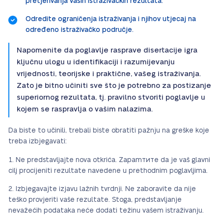
pretjerivanja vaših istraživačkih rezultata.
Odredite ograničenja istraživanja i njihov utjecaj na
određeno istraživačko područje.
Napomenite da poglavlje rasprave disertacije igra
ključnu ulogu u identifikaciji i razumijevanju
vrijednosti, teorijske i praktične, vašeg istraživanja.
Zato je bitno učiniti sve što je potrebno za postizanje
superiornog rezultata, tj. pravilno stvoriti poglavlje u
kojem se raspravlja o vašim nalazima.
Da biste to učinili, trebali biste obratiti pažnju na greške koje
treba izbjegavati:
Ne predstavljajte nova otkrića. Zapamтите da je vaš glavni
cilj procijeniti rezultate navedene u prethodnim poglavljima.
Izbjegavajte izjavu lažnih tvrdnji. Ne zaboravite da nije
teško provjeriti vaše rezultate. Stoga, predstavljanje
nevažećih podataka neće dodati težinu vašem istraživanju.