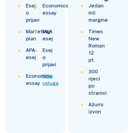
Esej
Economics
Jedan
o
essay
inč
prijavi
margine
Marketing
MLA
Times
plan
esej
New
Roman
APA
Esej
12
esej
o
pt.
prijavi
300
Economics
Više
rijeci
essay
usluga
po
stranici
Ažurni
izvori