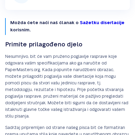
Možda ćete naći naš članak o
Sažetku disertacije
korisnim.
Primite prilagođeno djelo
Nesumnjivo, bit će vam pruženo poglavlje rasprave koje
odgovara vašim specifikacijama ako ga naručite od
PaperMasters.org. Kada popunite narudžbeni obrazac,
možete prilagoditi poglavlja vaše disertacije koja mogu
pomoći piscu da stvori vašu jedinicu rasprave, tj.
metodologiju, rezultate i hipotezu. Prije početka stvaranja
poglavlja rasprave, pruženi materijal će pažljivo pregledati
dodijeljeni stručnjak. Možete biti sigurni da će dostavljeni rad
istaknuti glavne točke vašeg istraživanja i odgovarati vašem
stilu pisanja.
Sadržaj pripremljen od strane našeg pisca bit će formatiran
prema uputama stila koje navedete u narudžbenom obrazcu.