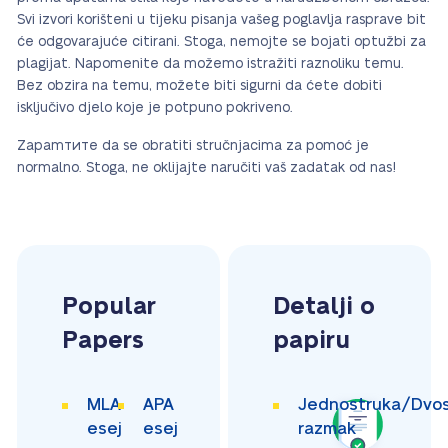
Svi izvori korišteni u tijeku pisanja vašeg poglavlja rasprave bit
će odgovarajuće citirani. Stoga, nemojte se bojati optužbi za
plagijat. Napomenite da možemo istražiti raznoliku temu.
Bez obzira na temu, možete biti sigurni da ćete dobiti
isključivo djelo koje je potpuno pokriveno.
Zapamтите da se obratiti stručnjacima za pomoć je
normalno. Stoga, ne oklijajte naručiti vaš zadatak od nas!
Popular
Detalji o
Papers
papiru
MLA
APA
Jednostruka/Dvos
esej
esej
razmak