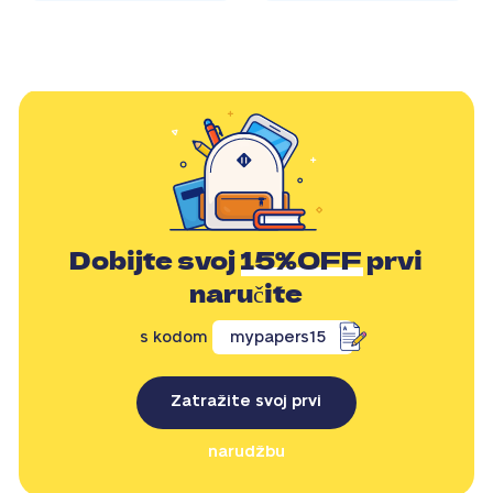
Dobijte svoj
15%OFF
prvi
naručite
s kodom
mypapers15
Zatražite svoj prvi
narudžbu