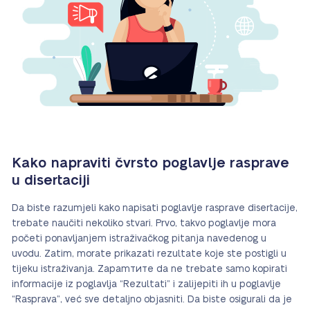
Kako napraviti čvrsto poglavlje rasprave
u disertaciji
Da biste razumjeli kako napisati poglavlje rasprave disertacije,
trebate naučiti nekoliko stvari. Prvo, takvo poglavlje mora
početi ponavljanjem istraživačkog pitanja navedenog u
uvodu. Zatim, morate prikazati rezultate koje ste postigli u
tijeku istraživanja. Zapamтите da ne trebate samo kopirati
informacije iz poglavlja “Rezultati” i zalijepiti ih u poglavlje
“Rasprava”, već sve detaljno objasniti. Da biste osigurali da je