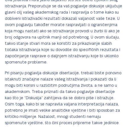
Ova jedinica mora jasno objasniti što ste otkrili tijekom svog
istraživanja. Preporučuje se da vaš poglavlje diskusije uključuje
glavni cilj vašeg akademskog rada i raspravlja o tome kako su
dobiveni istraživački rezultati dokazali valjanost vaše teze. U
ovom poglavlju također morate raspravljati o ograničenjima
koja mogu nastati ako se istraživanje provodi u žurbi ili ako je
broj odgovora na upitnik manji od potrebnog. U ovom slučaju,
takvo stanje stvari mora se koristiti za prikazivanje slabih
točaka istraživanja koje su dovodile do specifičnih rezultata i
započinjanje rasprave o daljnjem istraživanju koje bi uklonilo
spomenute probleme.
Pri pisanju poglavlja diskusije disertacije, trebali biste ponovno
istaknuti značajne nalaze vašeg istraživanja i pokazati da li
mogu biti korisni u različitim područjima života, a ne samo u
akademskom. Treba priznati da takvo poglavlje disertacije
kao što je “Diskusija” zahtijeva da se dobro piše i istražuje.
Osim toga, kako bi se napravila valjana interpretacija nalaza,
potrebno je imati velike analitičke vještine i biti sposoban za
kritičko mišljenje. Nažalost, mnogi studenti nemaju
spomenute vještine, što čini proces pripreme takve jedinice