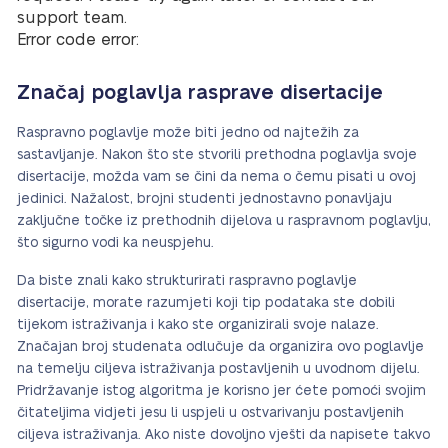
support team.
Error code error:
Značaj poglavlja rasprave disertacije
Raspravno poglavlje može biti jedno od najtežih za
sastavljanje. Nakon što ste stvorili prethodna poglavlja svoje
disertacije, možda vam se čini da nema o čemu pisati u ovoj
jedinici. Nažalost, brojni studenti jednostavno ponavljaju
zaključne točke iz prethodnih dijelova u raspravnom poglavlju,
što sigurno vodi ka neuspjehu.
Da biste znali kako strukturirati raspravno poglavlje
disertacije, morate razumjeti koji tip podataka ste dobili
tijekom istraživanja i kako ste organizirali svoje nalaze.
Značajan broj studenata odlučuje da organizira ovo poglavlje
na temelju ciljeva istraživanja postavljenih u uvodnom dijelu.
Pridržavanje istog algoritma je korisno jer ćete pomoći svojim
čitateljima vidjeti jesu li uspjeli u ostvarivanju postavljenih
ciljeva istraživanja. Ako niste dovoljno vješti da napisete takvo