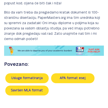
popust kod, cijena će biti čak i niža!
Bilo da vam treba da pregledamo kratak dokument ili 100-
straničnu disertaciju, PaperMasters.org ima tim urednika koji
su spremni za zadatak! Oni imaju diplome u poljima koja su
povezana sa vašom oblastju studija, pa već imaju potrebno
znanje dok pregledaju vaš rad. Zato unajmite naš tim i mi
ćemo odmah početi!
Povezano:
Usluge formatiranja
APA format esej
Savršen MLA format