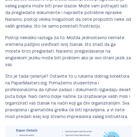
vašeg papira može biti pravi izazov. Može vam potrajati sati
da pregledate dokumente i napravite potrebne ispravke.
Naravno, postoji velika mogućnost da ćete propustiti neke od
vaših grešaka, što će samo povećati frustraciju.
Postoji nekoliko razloga za to. Možda jednostavno nemate
vremena pažljivo uređivati svoj članak, što znači da ga
morate brzo pregledati. Naravno, pregledavanje na
engleskom jeziku može biti problem ako je ovo strani jezik za
vas.
Što je tada rješenje? Ostavite to u rukama dobrog korektora
na PaperMasters.org. Pomažemo studentima i
profesionalcima da njihovi zadaci i dokumenti izgledaju deset
puta bolje. Naći ćemo bolje načine za izražavanje vaših misli i
organizirati vaš članak na način koji ga čini organiziranijim. Sva
pravopisna i gramatička greška će biti ispravljena, a vi ćete
moći predati esej koji stvarno impresionira vašeg instruktora.