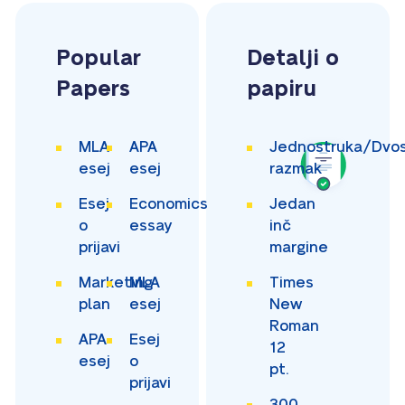
Popular
Detalji o
Papers
papiru
MLA
APA
Jednostruka/Dvos
esej
esej
razmak
Esej
Economics
Jedan
o
essay
inč
prijavi
margine
Marketing
MLA
Times
plan
esej
New
Roman
APA
Esej
12
esej
o
pt.
prijavi
300