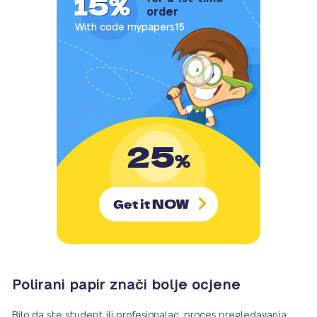
15%
order
With code mypapers15
25
%
NOW
Get it
Polirani papir znači bolje ocjene
Bilo da ste student ili profesionalac, proces pregledavanja