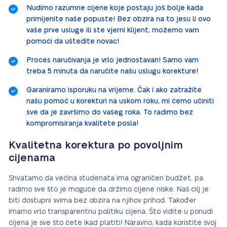
Nudimo razumne cijene koje postaju još bolje kada
primijenite naše popuste! Bez obzira na to jesu li ovo
vaše prve usluge ili ste vjerni klijent, možemo vam
pomoći da uštedite novac!
Proces naručivanja je vrlo jednostavan! Samo vam
treba 5 minuta da naručite našu uslugu korekture!
Garaniramo isporuku na vrijeme. Čak i ako zatražite
našu pomoć u korekturi na uskom roku, mi ćemo učiniti
sve da je završimo do vašeg roka. To radimo bez
kompromisiranja kvalitete posla!
Kvalitetna korektura po povoljnim
cijenama
Shvatamo da većina studenata ima ograničen budžet, pa
radimo sve što je moguće da držimo cijene niske. Naš cilj je
biti dostupni svima bez obzira na njihov prihod. Također
imamo vrlo transparentnu politiku cijena. Što vidite u ponudi
cijena je sve što ćete ikad platiti! Naravno, kada koristite svoj