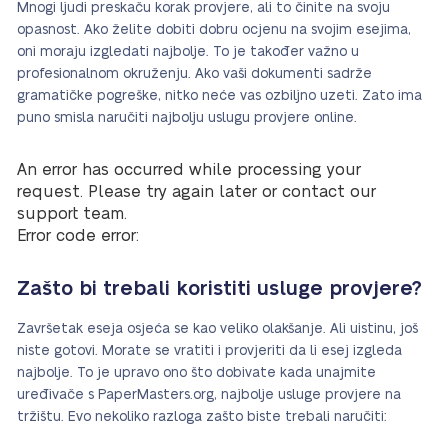
Mnogi ljudi preskaču korak provjere, ali to činite na svoju
opasnost. Ako želite dobiti dobru ocjenu na svojim esejima,
oni moraju izgledati najbolje. To je također važno u
profesionalnom okruženju. Ako vaši dokumenti sadrže
gramatičke pogreške, nitko neće vas ozbiljno uzeti. Zato ima
puno smisla naručiti najbolju uslugu provjere online.
An error has occurred while processing your
request. Please try again later or contact our
support team.
Error code error:
Zašto bi trebali koristiti usluge provjere?
Završetak eseja osjeća se kao veliko olakšanje. Ali uistinu, još
niste gotovi. Morate se vratiti i provjeriti da li esej izgleda
najbolje. To je upravo ono što dobivate kada unajmite
uređivače s PaperMasters.org, najbolje usluge provjere na
tržištu. Evo nekoliko razloga zašto biste trebali naručiti: