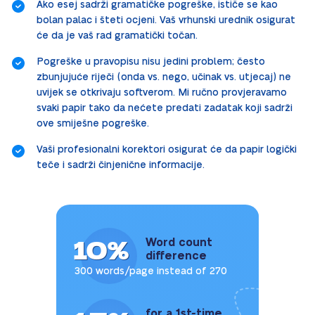
Ako esej sadrži gramatičke pogreške, ističe se kao
bolan palac i šteti ocjeni. Vaš vrhunski urednik osigurat
će da je vaš rad gramatički točan.
Pogreške u pravopisu nisu jedini problem; često
zbunjujuće riječi (onda vs. nego, učinak vs. utjecaj) ne
uvijek se otkrivaju softverom. Mi ručno provjeravamo
svaki papir tako da nećete predati zadatak koji sadrži
ove smiješne pogreške.
Vaši profesionalni korektori osigurat će da papir logički
teče i sadrži činjenične informacije.
10%
Word count
difference
300 words/page instead of 270
for a 1st-time