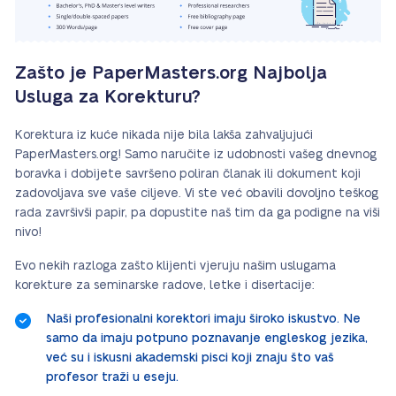
Zašto je PaperMasters.org Najbolja
Usluga za Korekturu?
Korektura iz kuće nikada nije bila lakša zahvaljujući
PaperMasters.org! Samo naručite iz udobnosti vašeg dnevnog
boravka i dobijete savršeno poliran članak ili dokument koji
zadovoljava sve vaše ciljeve. Vi ste već obavili dovoljno teškog
rada završivši papir, pa dopustite naš tim da ga podigne na viši
nivo!
Evo nekih razloga zašto klijenti vjeruju našim uslugama
korekture za seminarske radove, letke i disertacije:
Naši profesionalni korektori imaju široko iskustvo. Ne
samo da imaju potpuno poznavanje engleskog jezika,
već su i iskusni akademski pisci koji znaju što vaš
profesor traži u eseju.