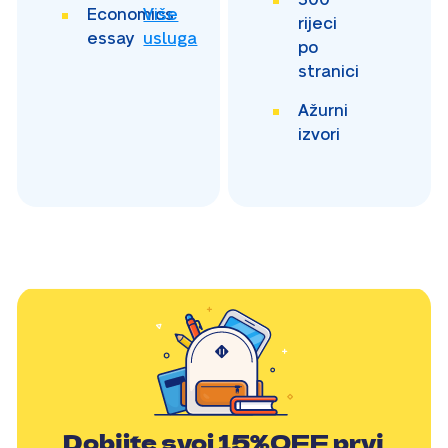
Economics
Više
rijeci
essay
usluga
po
stranici
Ažurni
izvori
Dobijte svoj
15%OFF
prvi