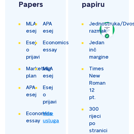
Papers
papiru
MLA
APA
Jednostruka/Dvos
esej
esej
razmak
Esej
Economics
Jedan
o
essay
inč
prijavi
margine
Marketing
MLA
Times
plan
esej
New
Roman
APA
Esej
12
esej
o
pt.
prijavi
300
Economics
Više
rijeci
essay
usluga
po
stranici