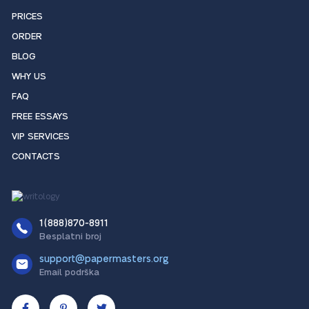
PRICES
ORDER
BLOG
WHY US
FAQ
FREE ESSAYS
VIP SERVICES
CONTACTS
1(888)870-8911
Besplatni broj
support@papermasters.org
Email podrška