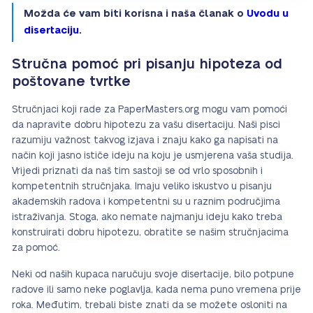
Možda će vam biti korisna i naša članak o
Uvodu u
disertaciju
.
Stručna pomoć pri pisanju hipoteza od
poštovane tvrtke
Stručnjaci koji rade za PaperMasters.org mogu vam pomoći
da napravite dobru hipotezu za vašu disertaciju. Naši pisci
razumiju važnost takvog izjava i znaju kako ga napisati na
način koji jasno ističe ideju na koju je usmjerena vaša studija.
Vrijedi priznati da naš tim sastoji se od vrlo sposobnih i
kompetentnih stručnjaka. Imaju veliko iskustvo u pisanju
akademskih radova i kompetentni su u raznim područjima
istraživanja. Stoga, ako nemate najmanju ideju kako treba
konstruirati dobru hipotezu, obratite se našim stručnjacima
za pomoć.
Neki od naših kupaca naručuju svoje disertacije, bilo potpune
radove ili samo neke poglavlja, kada nema puno vremena prije
roka. Međutim, trebali biste znati da se možete osloniti na