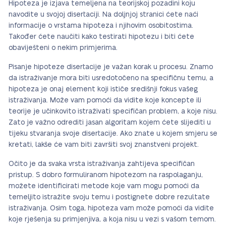
Hipoteza je izjava temeljena na teorijskoj pozadini koju
navodite u svojoj disertaciji. Na doljnjoj stranici ćete naći
informacije o vrstama hipoteza i njihovim osobitostima.
Također ćete naučiti kako testirati hipotezu i biti ćete
obaviješteni o nekim primjerima.
Pisanje hipoteze disertacije je važan korak u procesu. Znamo
da istraživanje mora biti usredotočeno na specifičnu temu, a
hipoteza je onaj element koji ističe središnji fokus vašeg
istraživanja. Može vam pomoći da vidite koje koncepte ili
teorije je učinkovito istraživati specifičan problem, a koje nisu.
Zato je važno odrediti jasan algoritam kojem ćete slijediti u
tijeku stvaranja svoje disertacije. Ako znate u kojem smjeru se
kretati, lakše će vam biti završiti svoj znanstveni projekt.
Očito je da svaka vrsta istraživanja zahtijeva specifičan
pristup. S dobro formuliranom hipotezom na raspolaganju,
možete identificirati metode koje vam mogu pomoći da
temeljito istražite svoju temu i postignete dobre rezultate
istraživanja. Osim toga, hipoteza vam može pomoći da vidite
koje rješenja su primjenjiva, a koja nisu u vezi s vašom temom.