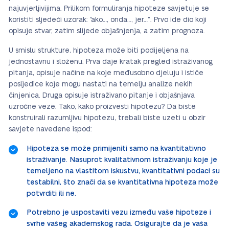
najuvjerljivijima. Prilikom formuliranja hipoteze savjetuje se
koristiti sljedeći uzorak: “ako…, onda…, jer…”. Prvo ide dio koji
opisuje stvar, zatim slijede objašnjenja, a zatim prognoza.
U smislu strukture, hipoteza može biti podijeljena na
jednostavnu i složenu. Prva daje kratak pregled istraživanog
pitanja, opisuje načine na koje međusobno djeluju i ističe
posljedice koje mogu nastati na temelju analize nekih
činjenica. Druga opisuje istraživano pitanje i objašnjava
uzročne veze. Tako, kako proizvesti hipotezu? Da biste
konstruirali razumljivu hipotezu, trebali biste uzeti u obzir
savjete navedene ispod:
Hipoteza se može primijeniti samo na kvantitativno
istraživanje. Nasuprot kvalitativnom istraživanju koje je
temeljeno na vlastitom iskustvu, kvantitativni podaci su
testabilni, što znači da se kvantitativna hipoteza može
potvrditi ili ne.
Potrebno je uspostaviti vezu između vaše hipoteze i
svrhe vašeg akademskog rada. Osigurajte da je vaša