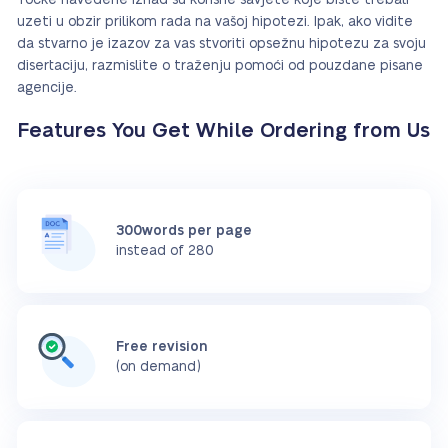
Točke navedene iznad su korisne savjete koje biste trebali
uzeti u obzir prilikom rada na vašoj hipotezi. Ipak, ako vidite
da stvarno je izazov za vas stvoriti opsežnu hipotezu za svoju
disertaciju, razmislite o traženju pomoći od pouzdane pisane
agencije.
Features You Get While Ordering from Us
300words per page
instead of 280
Free revision
(on demand)