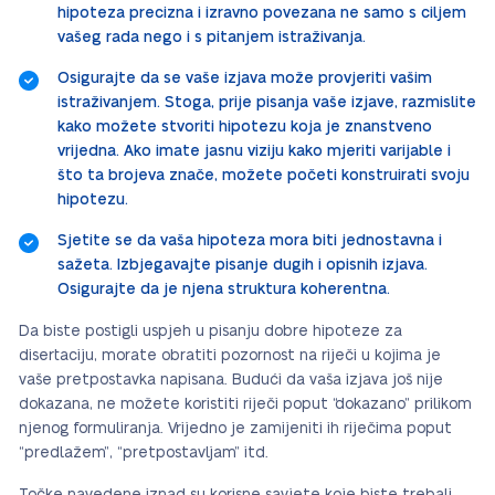
hipoteza precizna i izravno povezana ne samo s ciljem
vašeg rada nego i s pitanjem istraživanja.
Osigurajte da se vaše izjava može provjeriti vašim
istraživanjem. Stoga, prije pisanja vaše izjave, razmislite
kako možete stvoriti hipotezu koja je znanstveno
vrijedna. Ako imate jasnu viziju kako mjeriti varijable i
što ta brojeva znače, možete početi konstruirati svoju
hipotezu.
Sjetite se da vaša hipoteza mora biti jednostavna i
sažeta. Izbjegavajte pisanje dugih i opisnih izjava.
Osigurajte da je njena struktura koherentna.
Da biste postigli uspjeh u pisanju dobre hipoteze za
disertaciju, morate obratiti pozornost na riječi u kojima je
vaše pretpostavka napisana. Budući da vaša izjava još nije
dokazana, ne možete koristiti riječi poput “dokazano” prilikom
njenog formuliranja. Vrijedno je zamijeniti ih riječima poput
“predlažem”, “pretpostavljam” itd.