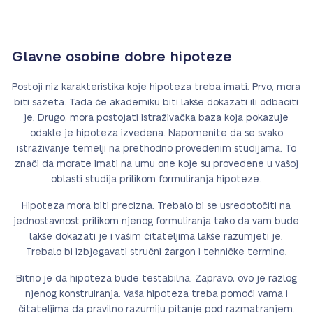
Glavne osobine dobre hipoteze
Postoji niz karakteristika koje hipoteza treba imati. Prvo, mora
biti sažeta. Tada će akademiku biti lakše dokazati ili odbaciti
je. Drugo, mora postojati istraživačka baza koja pokazuje
odakle je hipoteza izvedena. Napomenite da se svako
istraživanje temelji na prethodno provedenim studijama. To
znači da morate imati na umu one koje su provedene u vašoj
oblasti studija prilikom formuliranja hipoteze.
Hipoteza mora biti precizna. Trebalo bi se usredotočiti na
jednostavnost prilikom njenog formuliranja tako da vam bude
lakše dokazati je i vašim čitateljima lakše razumjeti je.
Trebalo bi izbjegavati stručni žargon i tehničke termine.
Bitno je da hipoteza bude testabilna. Zapravo, ovo je razlog
njenog konstruiranja. Vaša hipoteza treba pomoći vama i
čitateljima da pravilno razumiju pitanje pod razmatranjem.