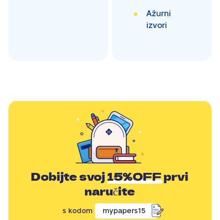
Ažurni
izvori
Dobijte svoj
15%OFF
prvi
naručite
s kodom
mypapers15