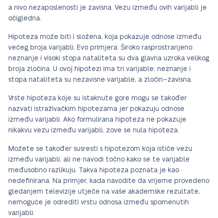
a nivo nezaposlenosti je zavisna. Vezu između ovih varijabli je
očigledna.
Hipoteza može biti i složena, koja pokazuje odnose između
većeg broja varijabli. Evo primjera: Široko rasprostranjeno
neznanje i visoki stopa nataliteta su dva glavna uzroka velikog
broja zločina. U ovoj hipotezi ima tri varijable: neznanje i
stopa nataliteta su nezavisne varijable, a zločin–zavisna.
Vrste hipoteza koje su istaknute gore mogu se također
nazvati istraživačkim hipotezama jer pokazuju odnose
između varijabli. Ako formulirana hipoteza ne pokazuje
nikakvu vezu između varijabli, zove se nula hipoteza.
Možete se također susresti s hipotezom koja ističe vezu
između varijabli, ali ne navodi točno kako se te varijable
međusobno razlikuju. Takva hipoteza poznata je kao
nedefinirana. Na primjer, kada navodite da vrijeme provedeno
gledanjem televizije utječe na vaše akademske rezultate,
nemoguće je odrediti vrstu odnosa između spomenutih
varijabli.