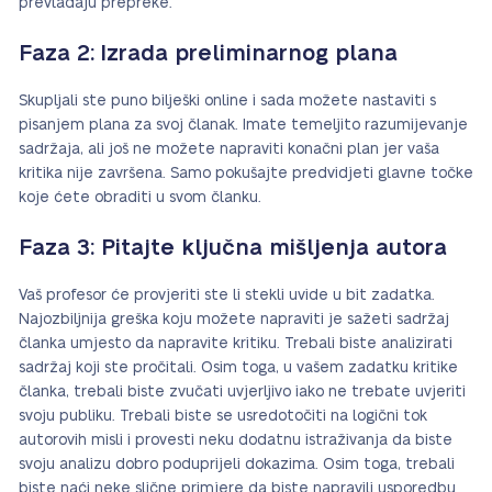
prevladaju prepreke.
Faza 2: Izrada preliminarnog plana
Skupljali ste puno bilješki online i sada možete nastaviti s
pisanjem plana za svoj članak. Imate temeljito razumijevanje
sadržaja, ali još ne možete napraviti konačni plan jer vaša
kritika nije završena. Samo pokušajte predvidjeti glavne točke
koje ćete obraditi u svom članku.
Faza 3: Pitajte ključna mišljenja autora
Vaš profesor će provjeriti ste li stekli uvide u bit zadatka.
Najozbiljnija greška koju možete napraviti je sažeti sadržaj
članka umjesto da napravite kritiku. Trebali biste analizirati
sadržaj koji ste pročitali. Osim toga, u vašem zadatku kritike
članka, trebali biste zvučati uvjerljivo iako ne trebate uvjeriti
svoju publiku. Trebali biste se usredotočiti na logični tok
autorovih misli i provesti neku dodatnu istraživanja da biste
svoju analizu dobro poduprijeli dokazima. Osim toga, trebali
biste naći neke slične primjere da biste napravili usporedbu