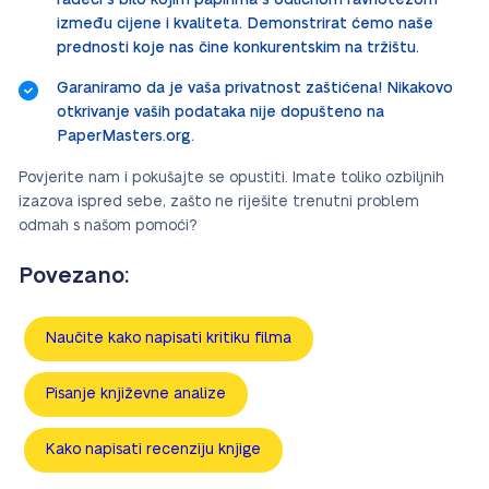
radeći s bilo kojim papirima s odličnom ravnotežom
između cijene i kvaliteta. Demonstrirat ćemo naše
prednosti koje nas čine konkurentskim na tržištu.
Garaniramo da je vaša privatnost zaštićena! Nikakovo
otkrivanje vaših podataka nije dopušteno na
PaperMasters.org.
Povjerite nam i pokušajte se opustiti. Imate toliko ozbiljnih
izazova ispred sebe, zašto ne riješite trenutni problem
odmah s našom pomoći?
Povezano:
Naučite kako napisati kritiku filma
Pisanje književne analize
Kako napisati recenziju knjige