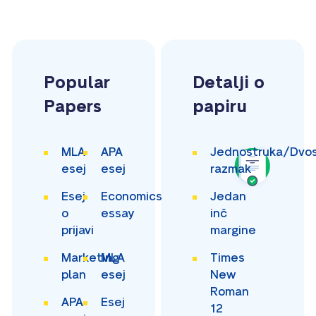
Popular
Detalji o
Papers
papiru
MLA
APA
Jednostruka/Dvos
esej
esej
razmak
Esej
Economics
Jedan
o
essay
inč
prijavi
margine
Marketing
MLA
Times
plan
esej
New
Roman
APA
Esej
12