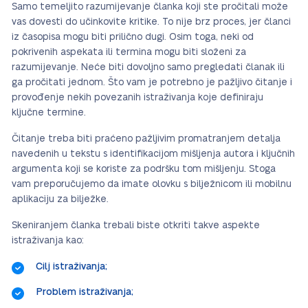
Samo temeljito razumijevanje članka koji ste pročitali može
vas dovesti do učinkovite kritike. To nije brz proces, jer članci
iz časopisa mogu biti prilično dugi. Osim toga, neki od
pokrivenih aspekata ili termina mogu biti složeni za
razumijevanje. Neće biti dovoljno samo pregledati članak ili
ga pročitati jednom. Što vam je potrebno je pažljivo čitanje i
provođenje nekih povezanih istraživanja koje definiraju
ključne termine.
Čitanje treba biti praćeno pažljivim promatranjem detalja
navedenih u tekstu s identifikacijom mišljenja autora i ključnih
argumenta koji se koriste za podršku tom mišljenju. Stoga
vam preporučujemo da imate olovku s bilježnicom ili mobilnu
aplikaciju za bilježke.
Skeniranjem članka trebali biste otkriti takve aspekte
istraživanja kao:
Cilj istraživanja;
Problem istraživanja;