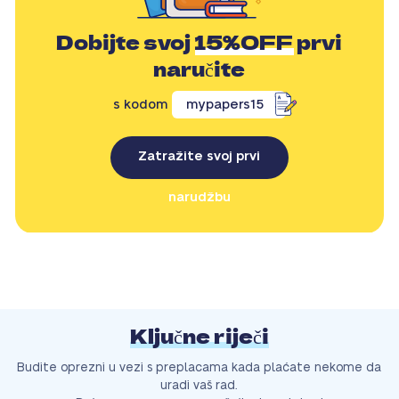
Dobijte svoj
15%OFF
prvi
naručite
s kodom
mypapers15
Zatražite svoj prvi
narudžbu
Ključne riječi
Budite oprezni u vezi s preplacama kada plaćate nekome da
uradi vaš rad.