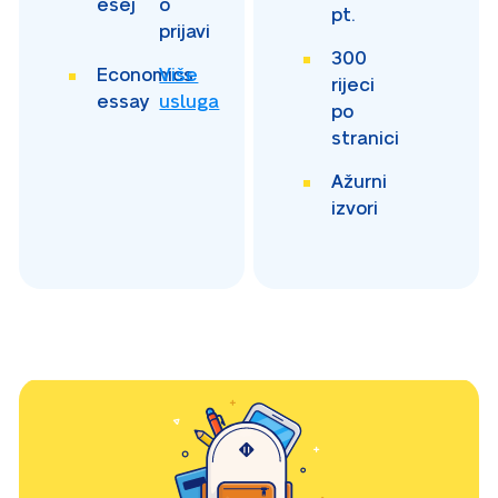
esej
o
pt.
prijavi
300
Economics
Više
rijeci
essay
usluga
po
stranici
Ažurni
izvori