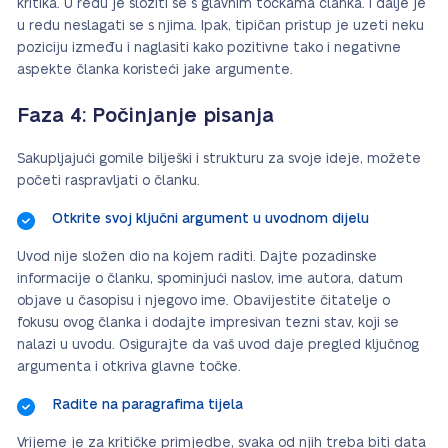
kritika. U redu je složiti se s glavnim točkama članka. I dalje je
u redu neslagati se s njima. Ipak, tipičan pristup je uzeti neku
poziciju između i naglasiti kako pozitivne tako i negativne
aspekte članka koristeći jake argumente.
Faza 4: Počinjanje pisanja
Sakupljajući gomile bilješki i strukturu za svoje ideje, možete
početi raspravljati o članku.
Otkrite svoj ključni argument u uvodnom dijelu
Uvod nije složen dio na kojem raditi. Dajte pozadinske
informacije o članku, spominjući naslov, ime autora, datum
objave u časopisu i njegovo ime. Obavijestite čitatelje o
fokusu ovog članka i dodajte impresivan tezni stav, koji se
nalazi u uvodu. Osigurajte da vaš uvod daje pregled ključnog
argumenta i otkriva glavne točke.
Radite na paragrafima tijela
Vrijeme je za kritičke primjedbe, svaka od njih treba biti data