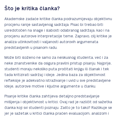
Što je kritika članka?
Akademske zadaće kritike članka podrazumijevaju objektivnu
procjenu ranije sastavljenog sadržaja. Pisac bi trebao biti
usredotočen na snage i slabosti odabranog sadržaja, kao i na
procjenu autorove interpretacije teme. Zapravo, cilj kritike je
analiza učinkovitosti i valjanosti autorovih argumenata
predstavljenih u pisanom radu.
Može biti složeno ne samo za neiskusnog studenta, već i za
neke znanstvenike da osigura pravilni pristup pisanju. Najprije,
studenti moraju nekoliko puta pročitati knjigu ili članak i tek
tada kritizirati sadržaj i ideje. Jedina baza za objektivnost
refleksije je adekvatno istraživanje i uvid u sve predstavljene
ideje, autorove motive i ključne argumente u članku.
Pisanje kritike članka zahtijeva detaljno predstavljanje
mišljenja i objektivnost u kritici. Ovaj rad je različit od sažetka
članka koji svi studenti poznaju. Zašto je to tako? Razlikuje se
jer je sažetak u kritici članka praćen evaluacijom, analizom i