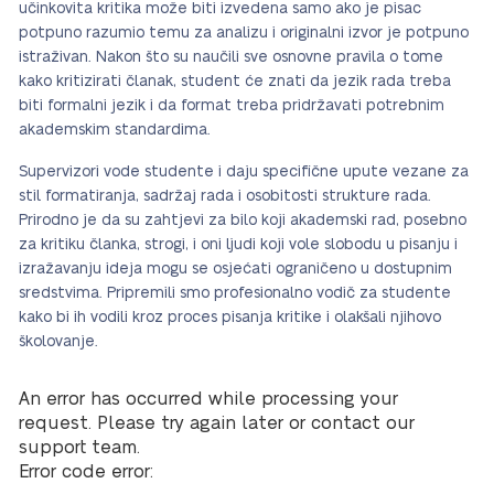
učinkovita kritika može biti izvedena samo ako je pisac
potpuno razumio temu za analizu i originalni izvor je potpuno
istraživan. Nakon što su naučili sve osnovne pravila o tome
kako kritizirati članak, student će znati da jezik rada treba
biti formalni jezik i da format treba pridržavati potrebnim
akademskim standardima.
Supervizori vode studente i daju specifične upute vezane za
stil formatiranja, sadržaj rada i osobitosti strukture rada.
Prirodno je da su zahtjevi za bilo koji akademski rad, posebno
za kritiku članka, strogi, i oni ljudi koji vole slobodu u pisanju i
izražavanju ideja mogu se osjećati ograničeno u dostupnim
sredstvima. Pripremili smo profesionalno vodič za studente
kako bi ih vodili kroz proces pisanja kritike i olakšali njihovo
školovanje.
An error has occurred while processing your
request. Please try again later or contact our
support team.
Error code error: