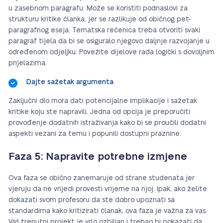
u zasebnom paragrafu. Može se koristiti podnaslovi za
strukturu kritike članka, jer se razlikuje od običnog pet-
paragrafnog eseja. Tematska rečenica treba otvoriti svaki
paragraf tijela da bi se osiguralo njegovo daljnje razvojanje u
određenom odjeljku. Povežite dijelove rada logički s dovoljnim
prijelazima.
Dajte sažetak argumenta
Zaključni dio mora dati potencijalne implikacije i sažetak
kritike koju ste napravili. Jedna od opcija je preporučiti
provođenje dodatnih istraživanja kako bi se proučili dodatni
aspekti vezani za temu i popunili dostupni praznine.
Faza 5: Napravite potrebne izmjene
Ova faza se obično zanemaruje od strane studenata jer
vjeruju da ne vrijedi provesti vrijeme na njoj. Ipak, ako želite
dokazati svom profesoru da ste dobro upoznati sa
standardima kako kritizirati članak, ova faza je važna za vas.
Vaš trenutni projekt je vrlo ozbiljan i trebao bi pokazati da