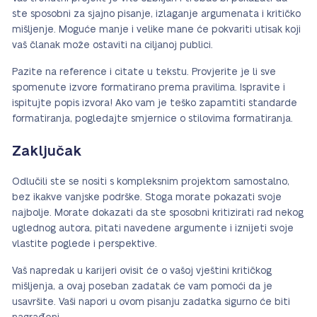
ste sposobni za sjajno pisanje, izlaganje argumenata i kritičko
mišljenje. Moguće manje i velike mane će pokvariti utisak koji
vaš članak može ostaviti na ciljanoj publici.
Pazite na reference i citate u tekstu. Provjerite je li sve
spomenute izvore formatirano prema pravilima. Ispravite i
ispitujte popis izvora! Ako vam je teško zapamtiti standarde
formatiranja, pogledajte smjernice o stilovima formatiranja.
Zaključak
Odlučili ste se nositi s kompleksnim projektom samostalno,
bez ikakve vanjske podrške. Stoga morate pokazati svoje
najbolje. Morate dokazati da ste sposobni kritizirati rad nekog
uglednog autora, pitati navedene argumente i iznijeti svoje
vlastite poglede i perspektive.
Vaš napredak u karijeri ovisit će o vašoj vještini kritičkog
mišljenja, a ovaj poseban zadatak će vam pomoći da je
usavršite. Vaši napori u ovom pisanju zadatka sigurno će biti