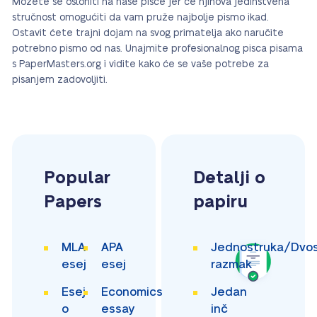
Možete se osloniti na naše pisce jer će njihova jedinstvena
stručnost omogućiti da vam pruže najbolje pismo ikad.
Ostavit ćete trajni dojam na svog primatelja ako naručite
potrebno pismo od nas. Unajmite profesionalnog pisca pisama
s PaperMasters.org i vidite kako će se vaše potrebe za
pisanjem zadovoljiti.
Popular
Detalji o
Papers
papiru
MLA
APA
Jednostruka/Dvos
esej
esej
razmak
Esej
Economics
Jedan
o
essay
inč