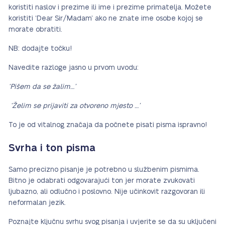
koristiti naslov i prezime ili ime i prezime primatelja. Možete
koristiti ‘Dear Sir/Madam’ ako ne znate ime osobe kojoj se
morate obratiti.
NB: dodajte točku!
Navedite razloge jasno u prvom uvodu:
‘Pišem da se žalim…’
‘Želim se prijaviti za otvoreno mjesto …’
To je od vitalnog značaja da počnete pisati pisma ispravno!
Svrha i ton pisma
Samo precizno pisanje je potrebno u službenim pismima.
Bitno je odabrati odgovarajući ton jer morate zvukovati
ljubazno, ali odlučno i poslovno. Nije učinkovit razgovoran ili
neformalan jezik.
Poznajte ključnu svrhu svog pisanja i uvjerite se da su uključeni