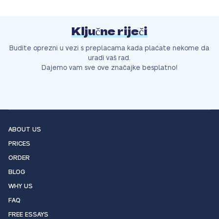
Ključne riječi
Budite oprezni u vezi s preplacama kada plaćate nekome da
uradi vaš rad.
Dajemo vam sve ove značajke besplatno!
ABOUT US
PRICES
ORDER
BLOG
WHY US
FAQ
FREE ESSAYS