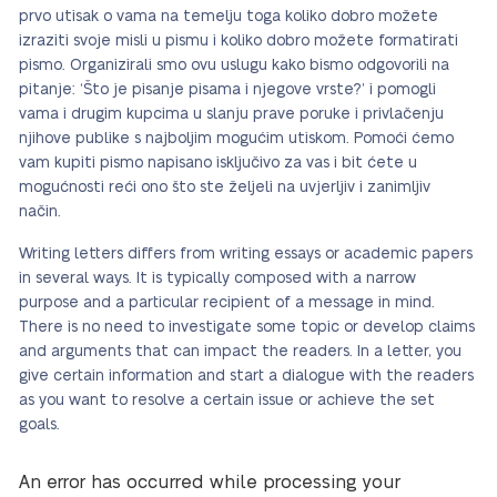
prvo utisak o vama na temelju toga koliko dobro možete
izraziti svoje misli u pismu i koliko dobro možete formatirati
pismo. Organizirali smo ovu uslugu kako bismo odgovorili na
pitanje: ‘Što je pisanje pisama i njegove vrste?’ i pomogli
vama i drugim kupcima u slanju prave poruke i privlačenju
njihove publike s najboljim mogućim utiskom. Pomoći ćemo
vam kupiti pismo napisano isključivo za vas i bit ćete u
mogućnosti reći ono što ste željeli na uvjerljiv i zanimljiv
način.
Writing letters differs from writing essays or academic papers
in several ways
.
It is typically composed with a narrow
purpose and a particular recipient of a message in mind.
There is no need to investigate some topic or develop claims
and arguments that can impact the readers. In a letter, you
give certain information and start a dialogue with the readers
as you want to resolve a certain issue or achieve the set
goals.
An error has occurred while processing your