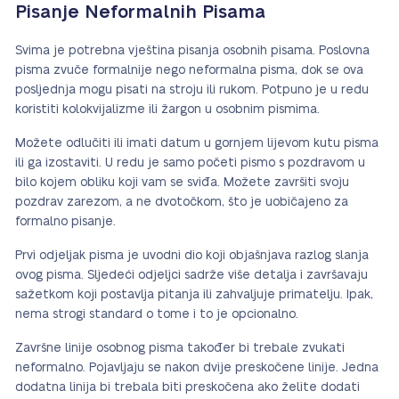
Pisanje Neformalnih Pisama
Svima je potrebna vještina pisanja osobnih pisama. Poslovna
pisma zvuče formalnije nego neformalna pisma, dok se ova
posljednja mogu pisati na stroju ili rukom. Potpuno je u redu
koristiti kolokvijalizme ili žargon u osobnim pismima.
Možete odlučiti ili imati datum u gornjem lijevom kutu pisma
ili ga izostaviti. U redu je samo početi pismo s pozdravom u
bilo kojem obliku koji vam se sviđa. Možete završiti svoju
pozdrav zarezom, a ne dvotočkom, što je uobičajeno za
formalno pisanje.
Prvi odjeljak pisma je uvodni dio koji objašnjava razlog slanja
ovog pisma. Sljedeći odjeljci sadrže više detalja i završavaju
sažetkom koji postavlja pitanja ili zahvaljuje primatelju. Ipak,
nema strogi standard o tome i to je opcionalno.
Završne linije osobnog pisma također bi trebale zvukati
neformalno. Pojavljaju se nakon dvije preskočene linije. Jedna
dodatna linija bi trebala biti preskočena ako želite dodati