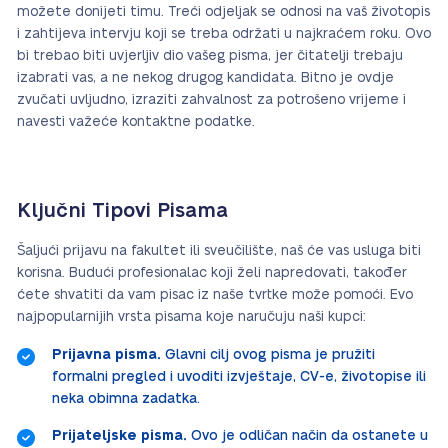
možete donijeti timu. Treći odjeljak se odnosi na vaš životopis
i zahtijeva intervju koji se treba održati u najkraćem roku. Ovo
bi trebao biti uvjerljiv dio vašeg pisma, jer čitatelji trebaju
izabrati vas, a ne nekog drugog kandidata. Bitno je ovdje
zvučati uvljudno, izraziti zahvalnost za potrošeno vrijeme i
navesti važeće kontaktne podatke.
Ključni Tipovi Pisama
Šaljući prijavu na fakultet ili sveučilište, naš će vas usluga biti
korisna. Budući profesionalac koji želi napredovati, također
ćete shvatiti da vam pisac iz naše tvrtke može pomoći. Evo
najpopularnijih vrsta pisama koje naručuju naši kupci:
Prijavna pisma.
Glavni cilj ovog pisma je pružiti
formalni pregled i uvoditi izvještaje, CV-e, životopise ili
neka obimna zadatka.
Prijateljske pisma.
Ovo je odličan način da ostanete u