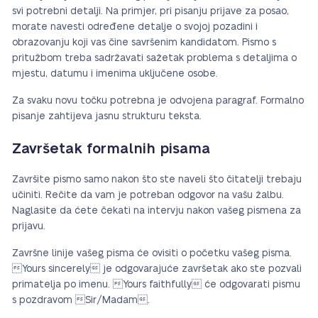
svi potrebni detalji. Na primjer, pri pisanju prijave za posao,
morate navesti određene detalje o svojoj pozadini i
obrazovanju koji vas čine savršenim kandidatom. Pismo s
pritužbom treba sadržavati sažetak problema s detaljima o
mjestu, datumu i imenima uključene osobe.
Za svaku novu točku potrebna je odvojena paragraf. Formalno
pisanje zahtijeva jasnu strukturu teksta.
Završetak formalnih pisama
Završite pismo samo nakon što ste naveli što čitatelji trebaju
učiniti. Rečite da vam je potreban odgovor na vašu žalbu.
Naglasite da ćete čekati na intervju nakon vašeg pismena za
prijavu.
Završne linije vašeg pisma će ovisiti o početku vašeg pisma.
Yours sincerely je odgovarajuće završetak ako ste pozvali
primatelja po imenu. Yours faithfully će odgovarati pismu
s pozdravom Sir/Madam.