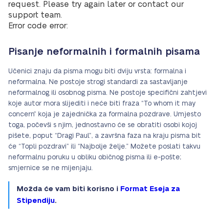
request. Please try again later or contact our
support team.
Error code error:
Pisanje neformalnih i formalnih pisama
Učenici znaju da pisma mogu biti dviju vrsta: formalna i
neformalna. Ne postoje strogi standardi za sastavljanje
neformalnog ili osobnog pisma. Ne postoje specifični zahtjevi
koje autor mora slijediti i neće biti fraza “To whom it may
concern” koja je zajednička za formalna pozdrave. Umjesto
toga, počevši s njim, jednostavno će se obratiti osobi kojoj
pišete, poput “Dragi Paul”, a završna faza na kraju pisma bit
će “Topli pozdravi” ili “Najbolje želje.” Možete poslati takvu
neformalnu poruku u obliku običnog pisma ili e-pošte;
smjernice se ne mijenjaju.
Možda će vam biti korisno i
Format Eseja za
Stipendiju
.