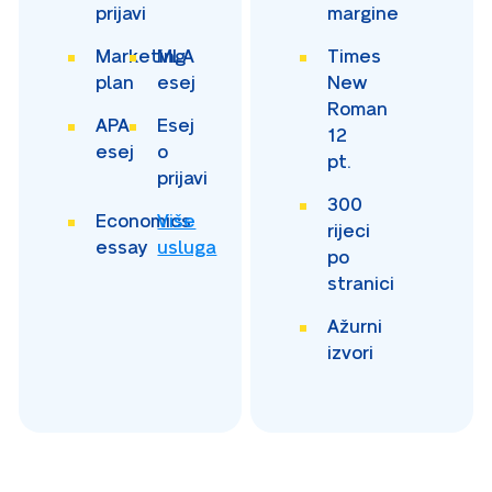
prijavi
margine
Marketing
MLA
Times
plan
esej
New
Roman
APA
Esej
12
esej
o
pt.
prijavi
300
Economics
Više
rijeci
essay
usluga
po
stranici
Ažurni
izvori