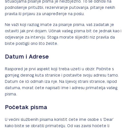
situacijama pisanje pisma je neizbježno. To se odnosi na
podnošenje pritužbi, rezerviranje putovanja, pitanje nekih
pravila ili prijavu za unapređenje na poslu.
Ne važi koji razlog imate za pisanje pisma, vaš zadatak je
ostaviti jak prvi dojam. Učinak vašeg pisma bit će jednak kao i
odjevanje za intervju. Stoga morate slijediti niz pravila da
biste postigli ono što želite.
Datum i Adrese
Raspored je prvi aspekt koji treba uzeti u obzir. Počnite s
gornjeg desnog kuta stranice i postavite svoju adresu tamo.
Datum će ići odmah iza nje. Na lijevoj strani stranice, ispod
datuma, morat ćete napisati ime i adresu primatelja vašeg
pisma.
Početak pisma
U većini službenih pisama koristit ćete ime osobe s ‘Dear’
kako biste se obratili primatelju. Od vas zavisi hoćete li