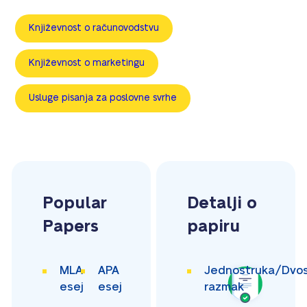
Književnost o računovodstvu
Književnost o marketingu
Usluge pisanja za poslovne svrhe
Popular
Detalji o
Papers
papiru
MLA
APA
Jednostruka/Dvos
esej
esej
razmak