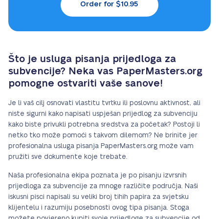
Order for $10.95
Što je usluga pisanja prijedloga za
subvencije? Neka vas PaperMasters.org
pomogne ostvariti vaše sanove!
Je li vaš cilj osnovati vlastitu tvrtku ili poslovnu aktivnost, ali
niste sigurni kako napisati uspješan prijedlog za subvenciju
kako biste privukli potrebna sredstva za početak? Postoji li
netko tko može pomoći s takvom dilemom? Ne brinite jer
profesionalna usluga pisanja PaperMasters.org može vam
pružiti sve dokumente koje trebate.
Naša profesionalna ekipa poznata je po pisanju izvrsnih
prijedloga za subvencije za mnoge različite područja. Naši
iskusni pisci napisali su veliki broj tihih papira za svjetsku
klijentelu i razumiju posebnosti ovog tipa pisanja. Stoga
možete povjereno kupiti svoje prijedloge za subvencije od