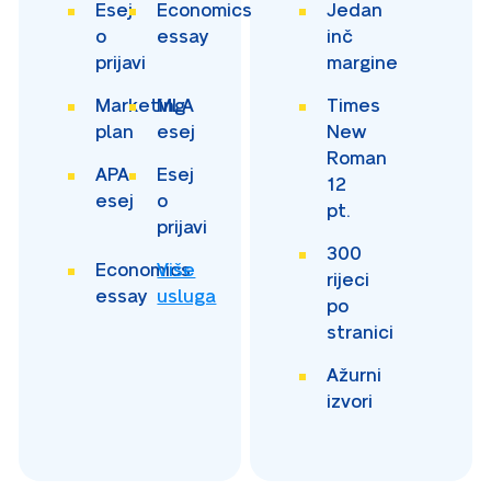
Esej
Economics
Jedan
o
essay
inč
prijavi
margine
Marketing
MLA
Times
plan
esej
New
Roman
APA
Esej
12
esej
o
pt.
prijavi
300
Economics
Više
rijeci
essay
usluga
po
stranici
Ažurni
izvori