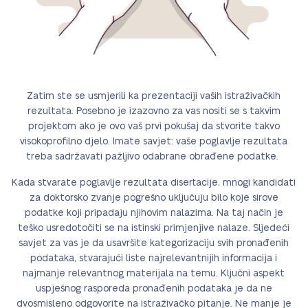
Zatim ste se usmjerili ka prezentaciji vaših istraživačkih
rezultata. Posebno je izazovno za vas nositi se s takvim
projektom ako je ovo vaš prvi pokušaj da stvorite takvo
visokoprofilno djelo. Imate savjet: vaše poglavlje rezultata
treba sadržavati pažljivo odabrane obrađene podatke.
Kada stvarate poglavlje rezultata disertacije, mnogi kandidati
za doktorsko zvanje pogrešno uključuju bilo koje sirove
podatke koji pripadaju njihovim nalazima. Na taj način je
teško usredotočiti se na istinski primjenjive nalaze. Sljedeći
savjet za vas je da usavršite kategorizaciju svih pronađenih
podataka, stvarajući liste najrelevantnijih informacija i
najmanje relevantnog materijala na temu. Ključni aspekt
uspješnog rasporeda pronađenih podataka je da ne
dvosmisleno odgovorite na istraživačko pitanje. Ne manje je