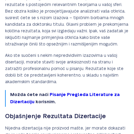
rezultate s postojećim relevantnim teorijama u vašoj sferi.
Bez obzira koliko je prosvjetljavajuće analizirati vaša otkrića,
susrest ćete se s nizom izazova – tipičnim borbama mnogih
kandidata za doktorsku titulu. Glavni problem je prekomjerna
količina rezultata, koja svi izgledaju važni. Ipak, vaš zadatak je
isključiti najmanje primjenjiva otkrića kako biste vaše
istraživanje činili što opsežnijim i razmišljenijim mogućim.
Ako ste suočeni s nekim nepredvidivim izazovima u vašoj
disertaciji, morate staviti svoje anksioznosti na stranu i
zatražiti profesionalnu pomoć u pisanju. Rezultate koje ste
dobili bit će predstavljeni koherentno, u skladu s najvišim
akademskim standardima.
Možda ćete naći
Pisanje Pregleda Literature za
Dizertaciju
korisnim.
Objašnjenje Rezultata Dizertacije
Nijedna dizertacija nije proizvod mašte, jer morate dokazati