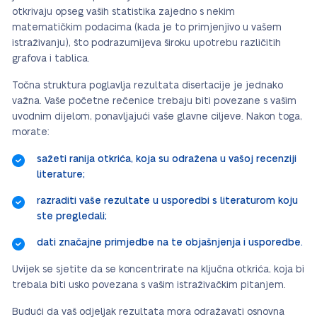
otkrivaju opseg vaših statistika zajedno s nekim
matematičkim podacima (kada je to primjenjivo u vašem
istraživanju), što podrazumijeva široku upotrebu različitih
grafova i tablica.
Točna struktura poglavlja rezultata disertacije je jednako
važna. Vaše početne rečenice trebaju biti povezane s vašim
uvodnim dijelom, ponavljajući vaše glavne ciljeve. Nakon toga,
morate:
sažeti ranija otkrića, koja su odražena u vašoj recenziji
literature;
razraditi vaše rezultate u usporedbi s literaturom koju
ste pregledali;
dati značajne primjedbe na te objašnjenja i usporedbe.
Uvijek se sjetite da se koncentrirate na ključna otkrića, koja bi
trebala biti usko povezana s vašim istraživačkim pitanjem.
Budući da vaš odjeljak rezultata mora odražavati osnovna