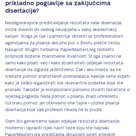
prikladno poglavlje sa zaključcima
disertacije?
Neodgovarajuće predstavljanje rezultata vaše disertacije
može dovesti do velikog neuspjeha u vašoj akademskoj
karijeri. Stoga je čak i pametnije obratiti se profesionalnim
agencijama za pisanje ako prvi put u životu pišete teziju.
Nasuprot drugim tvrtkama, PaperMasters.org redovito
proizvodi složene znanstvene stvarnosti. Stoga znamo ne
samo kako pisati, već i kako strukturirati odjeljak rezultata
disertacije da izgleda jedinstveno. Čak i ako mislite da ne
trebate pomoć znanstvenih poznavalaca, kasnije ćete vidjeti
kako je teško organizirati sve relevantne podatke koje ste
pronašli. Također je komplicirano ponovno stvoriti rezultate iz
svježeg pogleda. Naša pomoć u pisanju znači učinkovitu
tutorsku pomoć, jer otkrivamo one tajne i uzorke pisanja
disertacija koje vaši profesori nikada ne bi pružili.
Osim što generiramo sjajan odjeljak rezultata disertacije,
možemo i ispraviti cijeli nacrt teze koju ste napisali.
PaperMasters.org predstavlja obrazovni svijet vrijednih