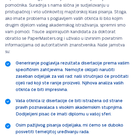
pomoćnika. Suradnja s nama slična je sudjelovanju u
pristupačnoj i vrlo učinkovitoj majstorskoj klasi pisanja. Stoga,
ako imate problema s poglavljem vaših otkrića ili bilo kojim
drugim dijelom vašeg akademskog istraživanja, spremni smo
vam pomoći. Tisuće aspirirajućih kandidata za doktorat
obratilo se PaperMasters.org i uživalo u izvrsnim povratnim
informacijama od autoritativnih znanstvenika. Naše jamstva
su:
Generiranje poglavlja rezultata disertacije prema vašim
specifičnim zahtjevima. Nemojte oklijati naručiti
zaseban odjeljak za vaš rad: naši stručnjaci će pročitati
cijeli rad koji ste ranije proizveli. Njihova analiza vaših
otkrića će biti impresivna.
Vaša otkrića iz disertacije će biti istražena od strane
pravih poznavalaca s visokim akademskim stupnjima.
Dodijeljeni pisac će imati diplomu u vašoj sferi.
Osim pažljivog pisanja odjeljaka, mi ćemo se duboko
posvetiti temeljitoj uređivanju rada.