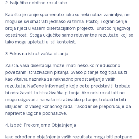
Isključite nebitne rezultate
Kao što je ranije spomenuto, iako su neki nalazi zanimljivi, ne
mogu se svi smatrati jednako važnima. Postoji i ograničenje
broja riječi u vašem disertacijskom projektu, unatoč njegovoj
opsežnosti. Stoga uključite samo relevantne rezultate, koji se
lako mogu upletati u isti kontekst.
Fokus na istraživačka pitanja
Zaista, vaša disertacija može imati nekoliko međusobno
povezanih istraživačkih pitanja. Svako pitanje tog tipa služi
kao vitalna naznaka za naknadno predstavljanje vaših
rezultata. Nađene informacije koje ćete predstaviti trebale
bi odražavati ta istraživačka pitanja. Ako neki rezultati ne
mogu odgovoriti na vaše istraživačko pitanje, trebali bi biti
isključeni iz vašeg konačnog rada. Također se preporučuje da
napravite logične podnaslove.
Izbeći Prekomjerne Objašnjenja
Iako određene objašnjenja vaših rezultata mogu biti potpuno