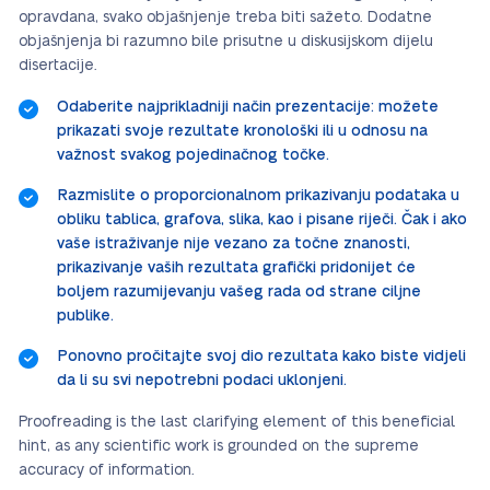
opravdana, svako objašnjenje treba biti sažeto. Dodatne
objašnjenja bi razumno bile prisutne u diskusijskom dijelu
disertacije.
Odaberite najprikladniji način prezentacije: možete
prikazati svoje rezultate kronološki ili u odnosu na
važnost svakog pojedinačnog točke.
Razmislite o proporcionalnom prikazivanju podataka u
obliku tablica, grafova, slika, kao i pisane riječi. Čak i ako
vaše istraživanje nije vezano za točne znanosti,
prikazivanje vaših rezultata grafički pridonijet će
boljem razumijevanju vašeg rada od strane ciljne
publike.
Ponovno pročitajte svoj dio rezultata kako biste vidjeli
da li su svi nepotrebni podaci uklonjeni.
Proofreading is the last clarifying element of this beneficial
hint, as any scientific work is grounded on the supreme
accuracy of information.