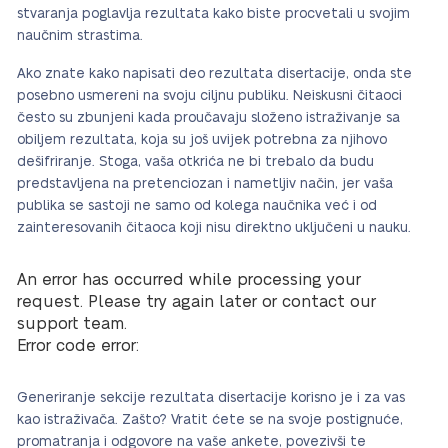
stvaranja poglavlja rezultata kako biste procvetali u svojim
naučnim strastima.
Ako znate kako napisati deo rezultata disertacije, onda ste
posebno usmereni na svoju ciljnu publiku. Neiskusni čitaoci
često su zbunjeni kada proučavaju složeno istraživanje sa
obiljem rezultata, koja su još uvijek potrebna za njihovo
dešifriranje. Stoga, vaša otkrića ne bi trebalo da budu
predstavljena na pretenciozan i nametljiv način, jer vaša
publika se sastoji ne samo od kolega naučnika već i od
zainteresovanih čitaoca koji nisu direktno uključeni u nauku.
An error has occurred while processing your
request. Please try again later or contact our
support team.
Error code error:
Generiranje sekcije rezultata disertacije korisno je i za vas
kao istraživača. Zašto? Vratit ćete se na svoje postignuće,
promatranja i odgovore na vaše ankete, povezivši te