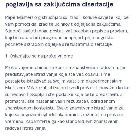
poglavlja sa zaključcima disertacije
PaperMasters.org stručnjaci su izradili korisne savjete, koji će
vam pomoći da izradite učinkovit odjeljak sa zaključcima.
Sljedeći savjeti mogu postati vaš poseban popis za provjeru,
koji bi trebao biti pregledan unaprijed, prije nego što
počnete s izradom odjeljka s rezultatima disertacije.
Oslanjajte se na prošle vrijeme
Prošlo vrijeme obično se koristi u znanstvenim radovima, jer
predstavljate istraživanje koje ste već obavili. Time
postajete istraživač sa svojim vlastitim eksperimentalnim
iskustvom. Vaši rezultati su proizvodi prošlosti (nevažno koliko
su nedavni). Skupljali ste podatke koje ćete predstaviti, a
promatrali ste nastanak vaših rezultata u određenom
znanstvenom kontekstu. Svako znanstveno istraživanje za
koje su odgovorni ugledni akademici izraženo je u prošlom
vremenu. Zapamтите ga kao standard svih znanstvenih
radova i istraživanja.