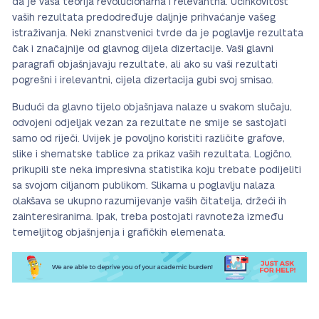
da je vaša teorija revolucionarna i relevantna. Učinkovitost
vaših rezultata predodređuje daljnje prihvaćanje vašeg
istraživanja. Neki znanstvenici tvrde da je poglavlje rezultata
čak i značajnije od glavnog dijela dizertacije. Vaši glavni
paragrafi objašnjavaju rezultate, ali ako su vaši rezultati
pogrešni i irelevantni, cijela dizertacija gubi svoj smisao.
Budući da glavno tijelo objašnjava nalaze u svakom slučaju,
odvojeni odjeljak vezan za rezultate ne smije se sastojati
samo od riječi. Uvijek je povoljno koristiti različite grafove,
slike i shematske tablice za prikaz vaših rezultata. Logično,
prikupili ste neka impresivna statistika koju trebate podijeliti
sa svojom ciljanom publikom. Slikama u poglavlju nalaza
olakšava se ukupno razumijevanje vaših čitatelja, držeći ih
zainteresiranima. Ipak, treba postojati ravnoteža između
temeljitog objašnjenja i grafičkih elemenata.