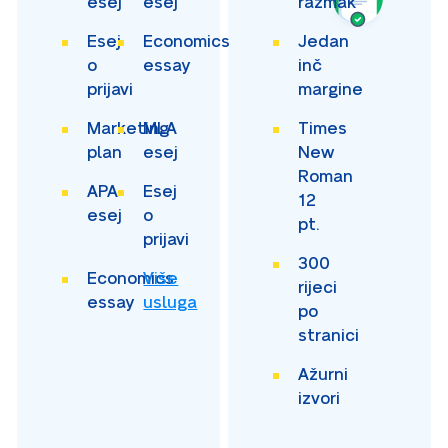
esej
esej
razmak
Esej
Economics
Jedan
o
essay
inč
prijavi
margine
Marketing
MLA
Times
plan
esej
New
Roman
APA
Esej
12
esej
o
pt.
prijavi
300
Economics
Više
rijeci
essay
usluga
po
stranici
Ažurni
izvori