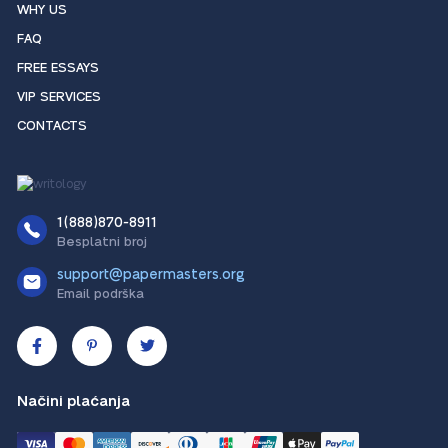
WHY US
FAQ
FREE ESSAYS
VIP SERVICES
CONTACTS
1(888)870-8911
Besplatni broj
support@papermasters.org
Email podrška
Načini plaćanja