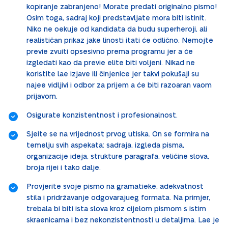
kopiranje zabranjeno! Morate predati originalno pismo!
Osim toga, sadraj koji predstavljate mora biti istinit.
Niko ne oekuje od kandidata da budu superheroji, ali
realističan prikaz jake linosti itati će odlično. Nemojte
previe zvuiti opsesivno prema programu jer a će
izgledati kao da previe elite biti voljeni. Nikad ne
koristite lae izjave ili činjenice jer takvi pokušaji su
najee vidljivi i odbor za prijem a će biti razoaran vaom
prijavom.
Osigurate konzistentnost i profesionalnost.
Sjeite se na vrijednost prvog utiska. On se formira na
temelju svih aspekata: sadraja, izgleda pisma,
organizacije ideja, strukture paragrafa, veličine slova,
broja rijei i tako dalje.
Provjerite svoje pismo na gramatieke, adekvatnost
stila i pridržavanje odgovarajueg formata. Na primjer,
trebala bi biti ista slova kroz cijelom pismom s istim
skraenicama i bez nekonzistentnosti u detaljima. Lae je