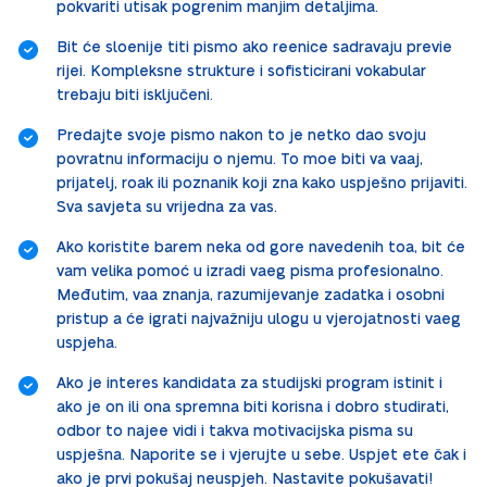
pokvariti utisak pogrenim manjim detaljima.
Bit će sloenije titi pismo ako reenice sadravaju previe
rijei. Kompleksne strukture i sofisticirani vokabular
trebaju biti isključeni.
Predajte svoje pismo nakon to je netko dao svoju
povratnu informaciju o njemu. To moe biti va vaaj,
prijatelj, roak ili poznanik koji zna kako uspješno prijaviti.
Sva savjeta su vrijedna za vas.
Ako koristite barem neka od gore navedenih toa, bit će
vam velika pomoć u izradi vaeg pisma profesionalno.
Međutim, vaa znanja, razumijevanje zadatka i osobni
pristup a će igrati najvažniju ulogu u vjerojatnosti vaeg
uspjeha.
Ako je interes kandidata za studijski program istinit i
ako je on ili ona spremna biti korisna i dobro studirati,
odbor to najee vidi i takva motivacijska pisma su
uspješna. Naporite se i vjerujte u sebe. Uspjet ete čak i
ako je prvi pokušaj neuspjeh. Nastavite pokušavati!