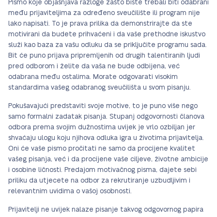
Pismo koje objašnjava razloge zašto biste trebali biti odabrani
među prijaviteljima za određeno sveučilište ili program nije
lako napisati. To je prava prilika da demonstrirajte da ste
motivirani da budete prihvaćeni i da vaše prethodne iskustvo
služi kao baza za vašu odluku da se priključite programu sada.
Bit će puno prijava pripremljenih od drugih talentiranih ljudi
pred odborom i želite da vaša ne bude odbijena, već
odabrana među ostalima. Morate odgovarati visokim
standardima vašeg odabranog sveučilišta u svom pisanju.
Pokušavajući predstaviti svoje motive, to je puno više nego
samo formalni zadatak pisanja. Stupanj odgovornosti članova
odbora prema svojim dužnostima uvijek je vrlo ozbiljan jer
shvaćaju ulogu koju njihova odluka igra u životima prijavitelja.
Oni će vaše pismo pročitati ne samo da procijene kvalitet
vašeg pisanja, već i da procijene vaše ciljeve, životne ambicije
i osobine ličnosti. Predajom motivačnog pisma, dajete sebi
priliku da utjecete na odbor za rekrutiranje uzbudljivim i
relevantnim uvidima o vašoj osobnosti.
Prijavitelji ne uvijek nalaze pisanje takvog odgovornog papira