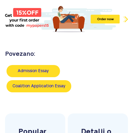
Povezano:
Admission Essay
Coalition Application Essay
Popular
Detalji o