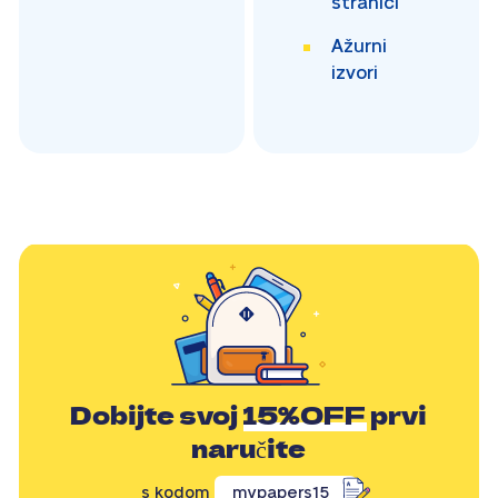
stranici
Ažurni
izvori
Dobijte svoj
15%OFF
prvi
naručite
s kodom
mypapers15