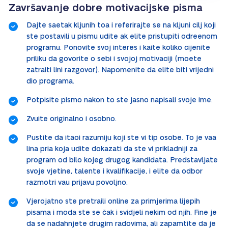
Završavanje dobre motivacijske pisma
Dajte saetak kljunih toa i referirajte se na kljuni cilj koji
ste postavili u pismu udite ak elite pristupiti odreenom
programu. Ponovite svoj interes i kaite koliko cijenite
priliku da govorite o sebi i svojoj motivaciji (moete
zatraiti lini razgovor). Napomenite da elite biti vrijedni
dio programa.
Potpisite pismo nakon to ste jasno napisali svoje ime.
Zvuite originalno i osobno.
Pustite da itaoi razumiju koji ste vi tip osobe. To je vaa
lina pria koja udite dokazati da ste vi prikladniji za
program od bilo kojeg drugog kandidata. Predstavljate
svoje vjetine, talente i kvalifikacije, i elite da odbor
razmotri vau prijavu povoljno.
Vjerojatno ste pretraili online za primjerima lijepih
pisama i moda ste se čak i svidjeli nekim od njih. Fine je
da se nadahnjete drugim radovima, ali zapamtite da je