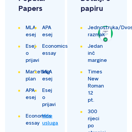
Papers
papiru
MLA
APA
Jednostruka/Dvos
esej
esej
razmak
Esej
Economics
Jedan
o
essay
inč
prijavi
margine
Marketing
MLA
Times
plan
esej
New
Roman
APA
Esej
12
esej
o
pt.
prijavi
300
Economics
Više
rijeci
essay
usluga
po