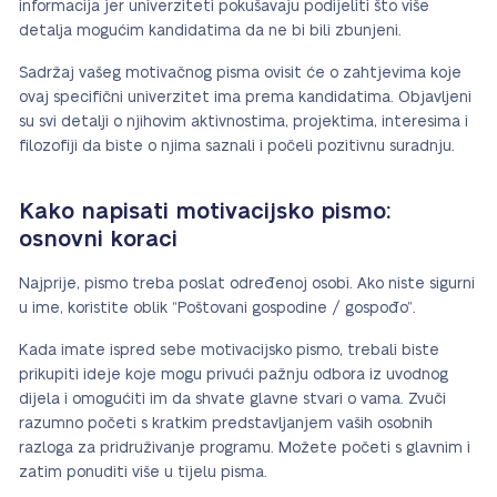
informacija jer univerziteti pokušavaju podijeliti što više
detalja mogućim kandidatima da ne bi bili zbunjeni.
Sadržaj vašeg motivačnog pisma ovisit će o zahtjevima koje
ovaj specifični univerzitet ima prema kandidatima. Objavljeni
su svi detalji o njihovim aktivnostima, projektima, interesima i
filozofiji da biste o njima saznali i počeli pozitivnu suradnju.
Kako napisati motivacijsko pismo:
osnovni koraci
Najprije, pismo treba poslat određenoj osobi. Ako niste sigurni
u ime, koristite oblik “Poštovani gospodine / gospođo”.
Kada imate ispred sebe motivacijsko pismo, trebali biste
prikupiti ideje koje mogu privući pažnju odbora iz uvodnog
dijela i omogućiti im da shvate glavne stvari o vama. Zvuči
razumno početi s kratkim predstavljanjem vaših osobnih
razloga za pridruživanje programu. Možete početi s glavnim i
zatim ponuditi više u tijelu pisma.