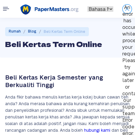
An
error
has
occu
/
/
Rumah
Blog
Beli Kertas Term Online
whil
proc
Beli Kertas Term Online
your
reque
Plea
try
again
Beli Kertas Kerja Semester yang
later
Berkualiti Tinggi
or
cont
Anda fikir bahawa menulis kertas kerja kolej bukan cawan teh
our
anda? Anda merasa bahawa anda kurang kemahiran penulisan
supp
dan penyelidikan profesional? Anda sibuk untuk memulakan
team
penulisan kertas kerja khas anda? Jika jawapan kepada semua
Error
soalan di atas adalah positif, jangan risau. Kami boleh menjadi
code
rancangan cadangan anda. Anda boleh
hubungi kami
dan beli
error: