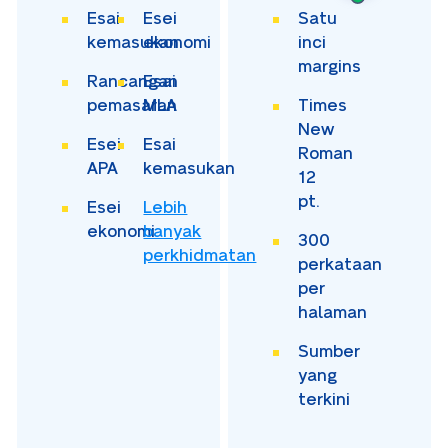
Esai
Esei
Satu
kemasukan
ekonomi
inci
margins
Rancangan
Esai
pemasaran
MLA
Times
New
Esei
Esai
Roman
APA
kemasukan
12
pt.
Esei
Lebih
ekonomi
banyak
300
perkhidmatan
perkataan
per
halaman
Sumber
yang
terkini