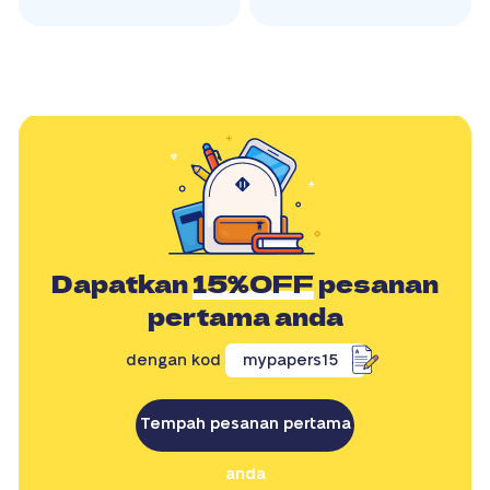
Dapatkan
15%OFF
pesanan
pertama anda
dengan kod
mypapers15
Tempah pesanan pertama
anda