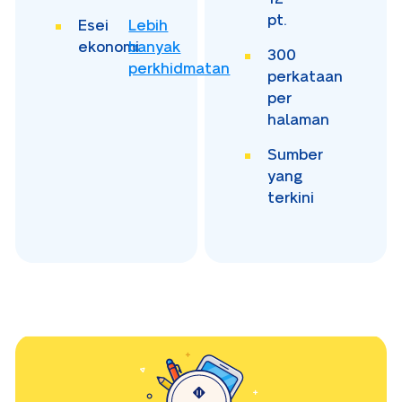
pt.
Esei
Lebih
ekonomi
banyak
300
perkhidmatan
perkataan
per
halaman
Sumber
yang
terkini