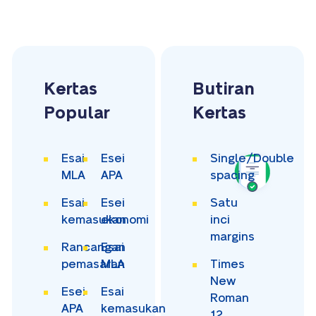
Kertas
Butiran
Popular
Kertas
Esai
Esei
Single/Double
MLA
APA
spacing
Esai
Esei
Satu
kemasukan
ekonomi
inci
margins
Rancangan
Esai
pemasaran
MLA
Times
New
Esei
Esai
Roman
APA
kemasukan
12