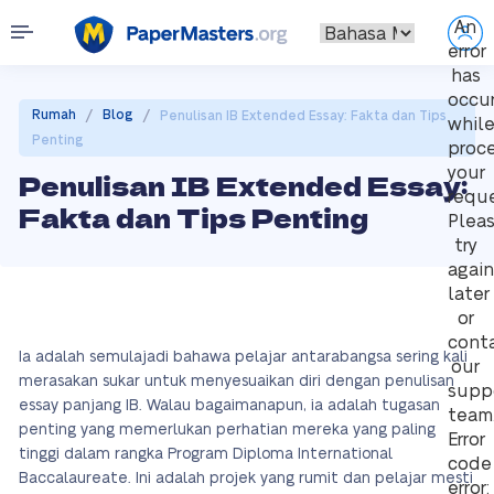
An
error
has
occu
/
/
Rumah
Blog
Penulisan IB Extended Essay: Fakta dan Tips
whil
Penting
proc
your
Penulisan IB Extended Essay:
reque
Fakta dan Tips Penting
Plea
try
again
later
or
cont
Ia adalah semulajadi bahawa pelajar antarabangsa sering kali
our
merasakan sukar untuk menyesuaikan diri dengan penulisan
supp
essay panjang IB. Walau bagaimanapun, ia adalah tugasan
team
penting yang memerlukan perhatian mereka yang paling
Error
tinggi dalam rangka Program Diploma International
code
Baccalaureate. Ini adalah projek yang rumit dan pelajar mesti
error: