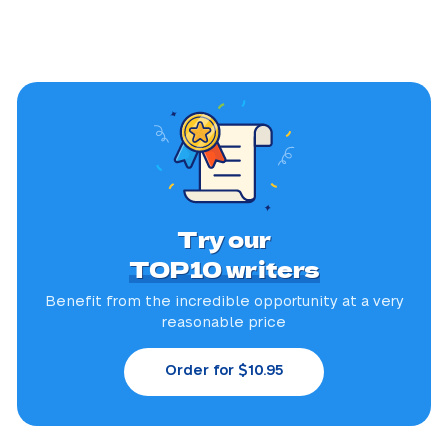
Try our
TOP10 writers
Benefit from the incredible
opportunity at a very
reasonable price
Order for $10.95