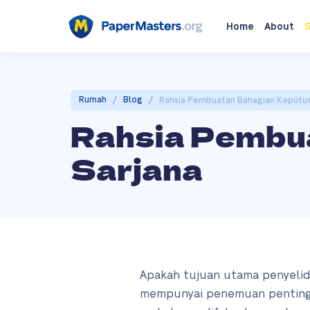
Home
About
S
/
/
Rumah
Blog
Rahsia Pembuatan Bahagian Keputus
Rahsia Pembu
Sarjana
Apakah tujuan utama penyelidi
mempunyai penemuan penting, 