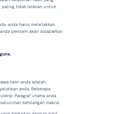
alah kelebihan hasil, yang
 paling tidak relevan untuk
nda, anda harus meletakkan
anda perolehi akan dipaparkan
guna.
hawa teori anda adalah
yelidikan anda. Beberapa
uskrip. Paragraf utama anda
keseluruhan kehilangan makna.
yang berkaitan dengan hasil