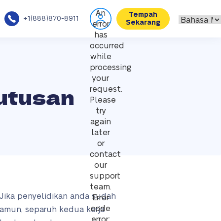
An
Tempah
+1(888)870-8911
Sekarang
error
has
occurred
while
processing
your
utusan
request.
Please
try
again
later
or
contact
our
support
team.
 Jika penyelidikan anda sudah
Error
code
amun, separuh kedua kerja
error: