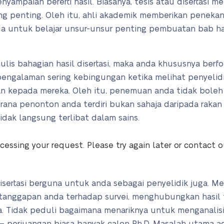
yampaian bererti hasil. Biasanya, tesis atau disertasi m
 penting. Oleh itu, ahli akademik memberikan penekan
nda untuk belajar unsur-unsur penting pembuatan bab h
lis bahagian hasil disertasi, maka anda khususnya ber
pengalaman sering kebingungan ketika melihat penyelid
ikan kepada mereka. Oleh itu, penemuan anda tidak bole
rana penonton anda terdiri bukan sahaja daripada rakan
dak langsung terlibat dalam sains.
cessing your request. Please try again later or contact 
isertasi berguna untuk anda sebagai penyelidik juga. 
tanggapan anda terhadap survei, menghubungkan hasil 
. Tidak peduli bagaimana menariknya untuk menganalis