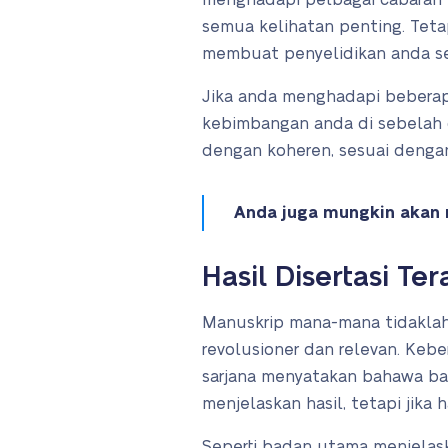
menghadapi pelbagai cabaran –
semua kelihatan penting. Teta
membuat penyelidikan anda se
Jika anda menghadapi beberapa
kebimbangan anda di sebelah d
dengan koheren, sesuai dengan
Anda juga mungkin akan
Hasil Disertasi Te
Manuskrip mana-mana tidaklah 
revolusioner dan relevan. Keb
sarjana menyatakan bahawa bab
menjelaskan hasil, tetapi jika
Seperti badan utama menjelas