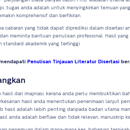
 perjuangan biasa banyak calon Ph.D. Masalah utama ad
pi, tugas anda adalah untuk menyingkirkan temuan yang
makin komprehensif dan berfikiran.
 cabaran yang tidak dapat diprediksi dalam disertasi a
an meminta bantuan penulisan profesional. Hasil yang 
 standard akademik yang tertinggi.
 mendapati
Penulisan Tinjauan Literatur Disertasi
ber
rangkan
hasil dari imajinasi, kerana anda perlu membuktikan ba
erkesanan hasil anda menentukan penerimaan lanjut pen
 hasil adalah lebih penting daripada badan utama man
 hasil anda adalah berflaw dan tidak relevan, manuskrip 
kan penemuan dalam mana-mana kes, bahagian terpisah 