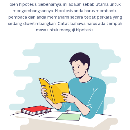
oleh hipotesis. Sebenarnya, ini adalah sebab utama untuk
mengembangkannya. Hipotesis anda harus membantu
pembaca dan anda memahami secara tepat perkara yang
sedang dipertimbangkan. Catat bahawa harus ada tempoh
masa untuk menguji hipotesis.