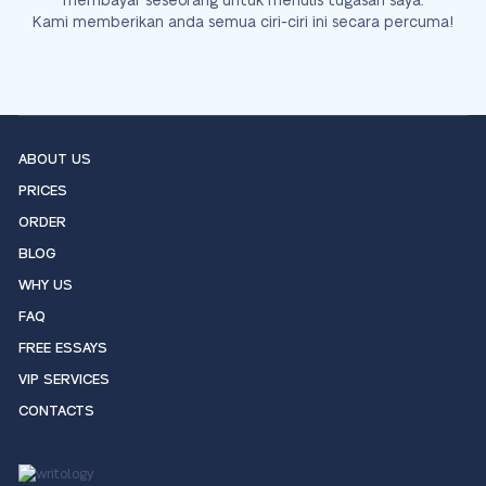
membayar seseorang untuk menulis tugasan saya.
Kami memberikan anda semua ciri-ciri ini secara percuma!
ABOUT US
PRICES
ORDER
BLOG
WHY US
FAQ
FREE ESSAYS
VIP SERVICES
CONTACTS