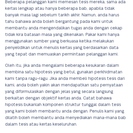
Beberapa pelanggan kami memesan tesis mereka, sama ada
kertas lengkap atau hanya beberapa bab, apabila tidak
banyak masa lagi sebelum tarikh akhir. Namun, anda harus
tahu bahawa anda boleh bergantung pada kami untuk
membantu anda mengendalikan tugas anda dengan cekap
tidak kira batasan masa yang dikenakan. Pakar kami hanya
menggunakan sumber yang berkuasa ketika melakukan
penyelidikan untuk menulis kertas yang berdasarkan data
yang tepat dan memuaskan permintaan pelanggan kami.
Oleh itu, jika anda mengalami beberapa kesukaran dalam
membina satu hipotesis yang betul, gunakan perkhidmatan
kami tanpa ragu-ragu. Jika anda membeli hipotesis tesis dari
kami, anda boleh yakin akan mendapatkan satu pernyataan
yang diformulasikan dengan jelas yang secara langsung
berkaitan dengan objektif kertas anda. Catat bahawa
hipotesis bukanlah komponen struktur tunggal dalam tesis
yang kami boleh membantu anda dengan. Penulis kami yang
dilatih boleh membantu anda menyediakan mana-mana bab
dalam tesis atau kertas keseluruhan.