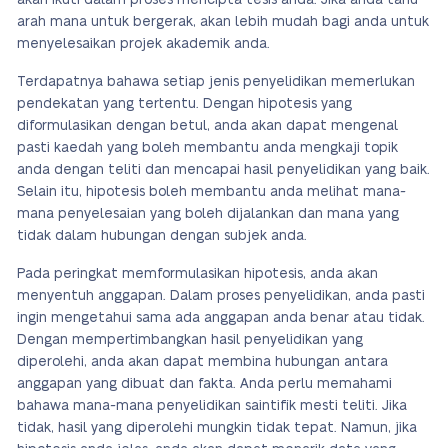
akan ikuti dalam proses mencipta tesis anda. Jika anda tahu
arah mana untuk bergerak, akan lebih mudah bagi anda untuk
menyelesaikan projek akademik anda.
Terdapatnya bahawa setiap jenis penyelidikan memerlukan
pendekatan yang tertentu. Dengan hipotesis yang
diformulasikan dengan betul, anda akan dapat mengenal
pasti kaedah yang boleh membantu anda mengkaji topik
anda dengan teliti dan mencapai hasil penyelidikan yang baik.
Selain itu, hipotesis boleh membantu anda melihat mana-
mana penyelesaian yang boleh dijalankan dan mana yang
tidak dalam hubungan dengan subjek anda.
Pada peringkat memformulasikan hipotesis, anda akan
menyentuh anggapan. Dalam proses penyelidikan, anda pasti
ingin mengetahui sama ada anggapan anda benar atau tidak.
Dengan mempertimbangkan hasil penyelidikan yang
diperolehi, anda akan dapat membina hubungan antara
anggapan yang dibuat dan fakta. Anda perlu memahami
bahawa mana-mana penyelidikan saintifik mesti teliti. Jika
tidak, hasil yang diperolehi mungkin tidak tepat. Namun, jika