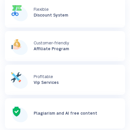
Flexible
Discount System
Customer-friendly
Affiliate Program
Profitable
Vip Services
Plagiarism and AI free content