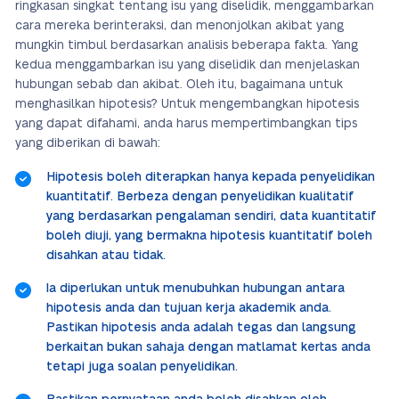
ringkasan singkat tentang isu yang diselidik, menggambarkan
cara mereka berinteraksi, dan menonjolkan akibat yang
mungkin timbul berdasarkan analisis beberapa fakta. Yang
kedua menggambarkan isu yang diselidik dan menjelaskan
hubungan sebab dan akibat. Oleh itu, bagaimana untuk
menghasilkan hipotesis? Untuk mengembangkan hipotesis
yang dapat difahami, anda harus mempertimbangkan tips
yang diberikan di bawah:
Hipotesis boleh diterapkan hanya kepada penyelidikan
kuantitatif. Berbeza dengan penyelidikan kualitatif
yang berdasarkan pengalaman sendiri, data kuantitatif
boleh diuji, yang bermakna hipotesis kuantitatif boleh
disahkan atau tidak.
Ia diperlukan untuk menubuhkan hubungan antara
hipotesis anda dan tujuan kerja akademik anda.
Pastikan hipotesis anda adalah tegas dan langsung
berkaitan bukan sahaja dengan matlamat kertas anda
tetapi juga soalan penyelidikan.