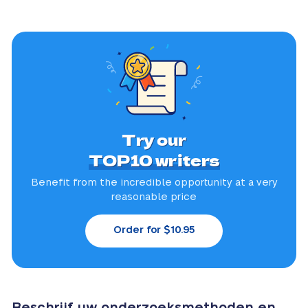
Try our
TOP10 writers
Benefit from the incredible
opportunity at a very
reasonable price
Order for $10.95