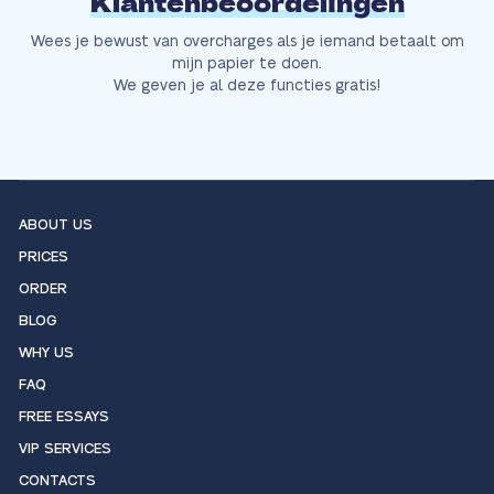
Klantenbeoordelingen
Wees je bewust van overcharges als je iemand betaalt om
mijn papier te doen.
We geven je al deze functies gratis!
ABOUT US
PRICES
ORDER
BLOG
WHY US
FAQ
FREE ESSAYS
VIP SERVICES
CONTACTS