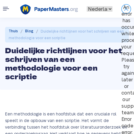
An
error
has
occu
/
/
Thuis
Blog
Duidelijke richtlijnen voor het schrijven van een
whil
methodologie voor een scriptie
proc
your
Duidelijke richtlijnen voor het
reque
schrijven van een
Plea
methodologie voor een
try
again
scriptie
later
or
cont
our
supp
team
Een methodologie is een hoofdstuk dat een cruciale rol
Error
speelt in de opbouw van een scriptie. Het vormt de
code
verbinding tussen het hoofdstuk over literatuuronderzoek en
error: