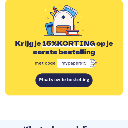
Krijg je
15%KORTING
op je
eerste bestelling
met code
mypapers15
Plaats uw 1e bestelling