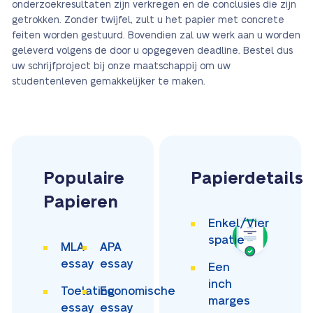
onderzoekresultaten zijn verkregen en de conclusies die zijn
getrokken. Zonder twijfel, zult u het papier met concrete
feiten worden gestuurd. Bovendien zal uw werk aan u worden
geleverd volgens de door u opgegeven deadline. Bestel dus
uw schrijfproject bij onze maatschappij om uw
studentenleven gemakkelijker te maken.
Populaire
Papierdetails
Papieren
Enkel/Vier
spatie
MLA
APA
essay
essay
Een
inch
Toelating
Economische
marges
essay
essay