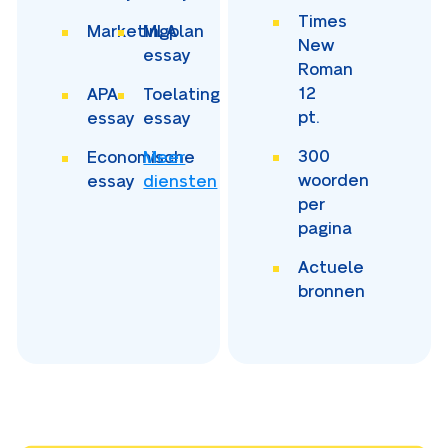
Times
Marketingplan
MLA
New
essay
Roman
12
APA
Toelating
pt.
essay
essay
300
Economische
Meer
woorden
essay
diensten
per
pagina
Actuele
bronnen