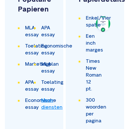
Papieren
Enkel/Vier
spatie
MLA
APA
essay
essay
Een
inch
Toelating
Economische
marges
essay
essay
Times
Marketingplan
MLA
New
essay
Roman
12
APA
Toelating
pt.
essay
essay
300
Economische
Meer
woorden
essay
diensten
per
pagina