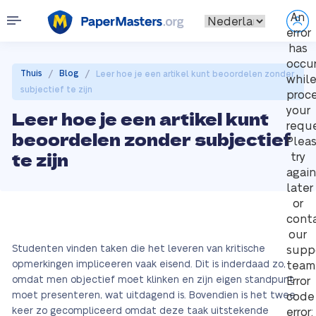
An
error
has
occu
/
/
Thuis
Blog
Leer hoe je een artikel kunt beoordelen zonder
whil
subjectief te zijn
proc
your
Leer hoe je een artikel kunt
reque
beoordelen zonder subjectief
Plea
te zijn
try
again
later
or
cont
our
Studenten vinden taken die het leveren van kritische
supp
opmerkingen impliceeren vaak eisend. Dit is inderdaad zo,
team
omdat men objectief moet klinken en zijn eigen standpunt
Error
moet presenteren, wat uitdagend is. Bovendien is het twee
code
keer zo gecompliceerd omdat deze taak uitstekende
error: