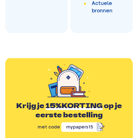
Actuele
bronnen
Krijg je
15%KORTING
op je
eerste bestelling
met code
mypapers15