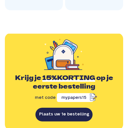
Krijg je
15%KORTING
op je
eerste bestelling
met code
mypapers15
Plaats uw 1e bestelling