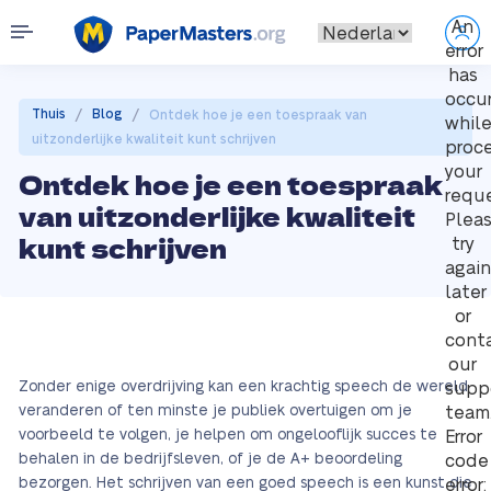
An
error
has
occu
/
/
Thuis
Blog
Ontdek hoe je een toespraak van
whil
uitzonderlijke kwaliteit kunt schrijven
proc
your
Ontdek hoe je een toespraak
reque
van uitzonderlijke kwaliteit
Plea
kunt schrijven
try
again
later
or
cont
our
Zonder enige overdrijving kan een krachtig speech de wereld
supp
veranderen of ten minste je publiek overtuigen om je
team
voorbeeld te volgen, je helpen om ongelooflijk succes te
Error
behalen in de bedrijfsleven, of je de A+ beoordeling
code
bezorgen. Het schrijven van een goed speech is een kunst die
error: