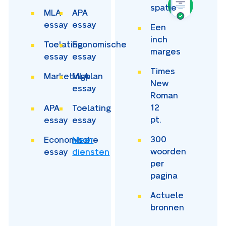
spatie
MLA
APA
essay
essay
Een
inch
Toelating
Economische
marges
essay
essay
Times
Marketingplan
MLA
New
essay
Roman
12
APA
Toelating
pt.
essay
essay
300
Economische
Meer
woorden
essay
diensten
per
pagina
Actuele
bronnen