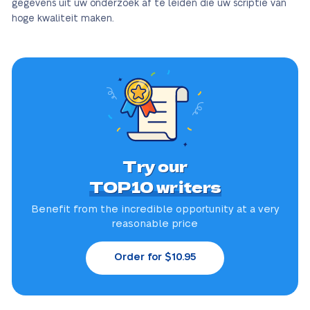
gegevens uit uw onderzoek af te leiden die uw scriptie van
hoge kwaliteit maken.
Try our
TOP10 writers
Benefit from the incredible
opportunity at a very
reasonable price
Order for $10.95