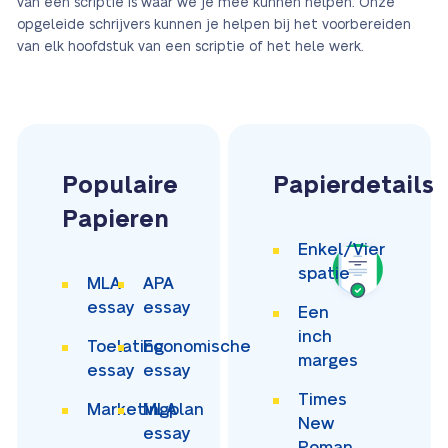
van een scriptie is waar we je mee kunnen helpen. Onze
opgeleide schrijvers kunnen je helpen bij het voorbereiden
van elk hoofdstuk van een scriptie of het hele werk.
Populaire
Papierdetails
Papieren
Enkel/Vier
spatie
MLA
APA
essay
essay
Een
inch
Toelating
Economische
marges
essay
essay
Times
Marketingplan
MLA
New
essay
Roman