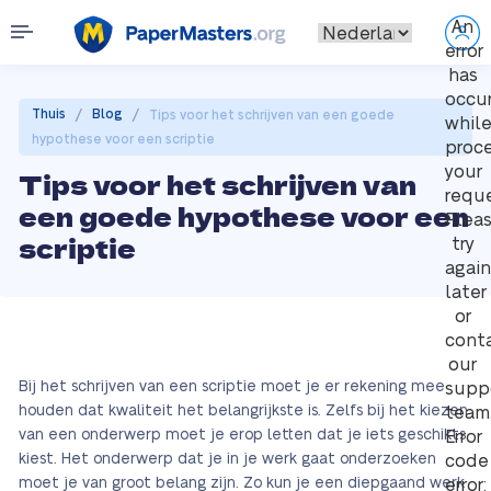
An
error
has
occu
/
/
Thuis
Blog
Tips voor het schrijven van een goede
whil
hypothese voor een scriptie
proc
your
Tips voor het schrijven van
reque
een goede hypothese voor een
Plea
scriptie
try
again
later
or
cont
our
Bij het schrijven van een scriptie moet je er rekening mee
supp
houden dat kwaliteit het belangrijkste is. Zelfs bij het kiezen
team
van een onderwerp moet je erop letten dat je iets geschikts
Error
kiest. Het onderwerp dat je in je werk gaat onderzoeken
code
moet je van groot belang zijn. Zo kun je een diepgaand werk
error: