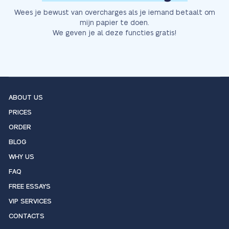
Wees je bewust van overcharges als je iemand betaalt om
mijn papier te doen.
We geven je al deze functies gratis!
ABOUT US
PRICES
ORDER
BLOG
WHY US
FAQ
FREE ESSAYS
VIP SERVICES
CONTACTS