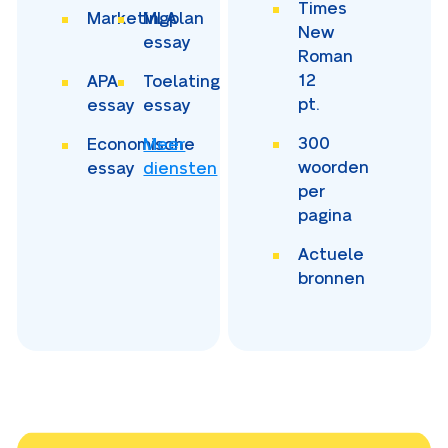
Times
Marketingplan
MLA
New
essay
Roman
12
APA
Toelating
pt.
essay
essay
300
Economische
Meer
woorden
essay
diensten
per
pagina
Actuele
bronnen