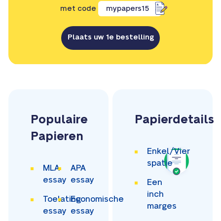
met code
mypapers15
Plaats uw 1e bestelling
Populaire
Papierdetails
Papieren
Enkel/Vier
spatie
MLA
APA
essay
essay
Een
inch
Toelating
Economische
marges
essay
essay