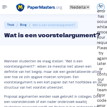
An
error
has
occu
/
/
Thuis
Blog
Wat is een voorstelargument?
whil
proc
Wat is een voorstelargument?
your
reque
Plea
try
again
Wanneer studenten de vraag stellen: “Wat is een
later
voorstelargument?”, willen ze meestal niet alleen een
or
definitie van het begrip, maar ook een gedetailleerde uitleg
cont
over hoe ze zo’n opgave moeten schrijven. Een
our
voorstelargument is een kort papier dat het hoofdidee en de
supp
structuur van het voorstel uiteenzet.
team
Error
Proposal argumenten worden vaak gebruikt in colleges. Dit is
code
een vooronderzoek of een nader onderzoek waarbij
error: