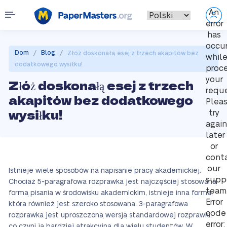
An
error
has
occu
/
/
Dom
Blog
Złóż doskonałą esej z trzech akapitów bez
whil
dodatkowego wysiłku!
proc
your
Złóż doskonałą esej z trzech
reque
akapitów bez dodatkowego
Plea
wysiłku!
try
again
later
or
cont
our
Istnieje wiele sposobów na napisanie pracy akademickiej.
supp
Chociaż 5-paragrafowa rozprawka jest najczęściej stosowaną
team
formą pisania w środowisku akademickim, istnieje inna forma,
Error
która również jest szeroko stosowana. 3-paragrafowa
code
rozprawka jest uproszczoną wersją standardowej rozprawki,
error:
co czyni ją bardziej atrakcyjną dla wielu studentów. W