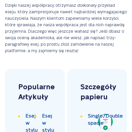
Dzięki naszej współpracy otrzymasz doskonały przykład
eseju, który zaimpresjonuje nawet najbardziej wymagającego
nauczyciela. Naszym klientom zapewniamy wiele korzyści,
które sprawiają, że nasza współpraca jest dla nich naprawdę
przyjemna. Dlaczego więc jeszcze wahasz się? Jeśli dbasz o
swoją ocenę akademicką, ale nie wiesz, jak napisać trzy-
paragrafowy esej, po prostu złoż zamówienie na naszej
platformie, a my zajmiemy się resztą!
Popularne
Szczegóły
Artykuły
papieru
Esej
Esej
Single/Double
w
w
spacje
stylu
stylu