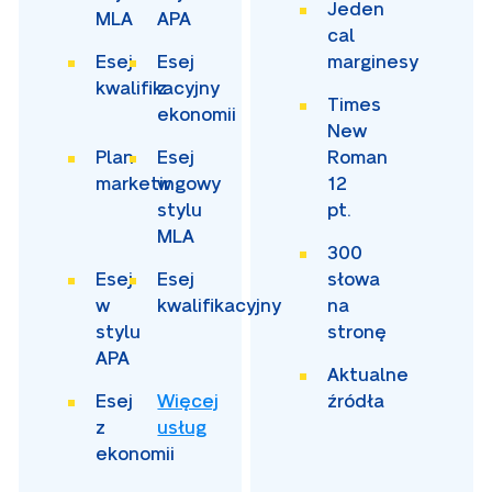
Jeden
MLA
APA
cal
Esej
Esej
marginesy
kwalifikacyjny
z
Times
ekonomii
New
Plan
Esej
Roman
marketingowy
w
12
stylu
pt.
MLA
300
Esej
Esej
słowa
w
kwalifikacyjny
na
stylu
stronę
APA
Aktualne
Esej
Więcej
źródła
z
usług
ekonomii