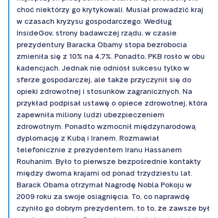
choć niektórzy go krytykowali. Musiał prowadzić kraj
w czasach kryzysu gospodarczego. Według
InsideGov, strony badawczej rządu, w czasie
prezydentury Baracka Obamy stopa bezrobocia
zmieniła się z 10% na 4,7%. Ponadto, PKB rosło w obu
kadencjach. Jednak nie odniósł sukcesu tylko w
sferze gospodarczej, ale także przyczynił się do
opieki zdrowotnej i stosunków zagranicznych. Na
przykład podpisał ustawę o opiece zdrowotnej, która
zapewniła miliony ludzi ubezpieczeniem
zdrowotnym. Ponadto wzmocnił międzynarodową
dyplomację z Kubą i Iranem. Rozmawiał
telefonicznie z prezydentem Iranu Hassanem
Rouhanim. Było to pierwsze bezpośrednie kontakty
między dwoma krajami od ponad trzydziestu lat.
Barack Obama otrzymał Nagrodę Nobla Pokoju w
2009 roku za swoje osiągnięcia. To, co naprawdę
czyniło go dobrym prezydentem, to to, że zawsze był