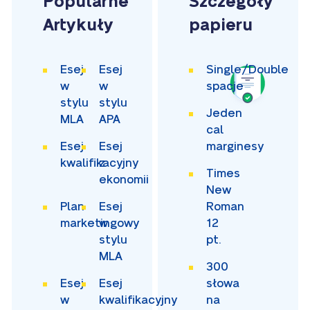
Popularne
Szczegóły
Artykuły
papieru
Esej
Esej
Single/Double
w
w
spacje
stylu
stylu
Jeden
MLA
APA
cal
Esej
Esej
marginesy
kwalifikacyjny
z
Times
ekonomii
New
Plan
Esej
Roman
marketingowy
w
12
stylu
pt.
MLA
300
Esej
Esej
słowa
w
kwalifikacyjny
na