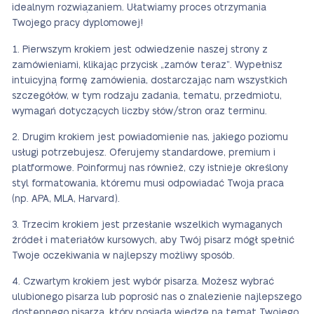
idealnym rozwiązaniem. Ułatwiamy proces otrzymania
Twojego pracy dyplomowej!
Pierwszym krokiem jest odwiedzenie naszej strony z
zamówieniami, klikając przycisk „zamów teraz”. Wypełnisz
intuicyjną formę zamówienia, dostarczając nam wszystkich
szczegółów, w tym rodzaju zadania, tematu, przedmiotu,
wymagań dotyczących liczby słów/stron oraz terminu.
Drugim krokiem jest powiadomienie nas, jakiego poziomu
usługi potrzebujesz. Oferujemy standardowe, premium i
platformowe. Poinformuj nas również, czy istnieje określony
styl formatowania, któremu musi odpowiadać Twoja praca
(np. APA, MLA, Harvard).
Trzecim krokiem jest przesłanie wszelkich wymaganych
źródeł i materiałów kursowych, aby Twój pisarz mógł spełnić
Twoje oczekiwania w najlepszy możliwy sposób.
Czwartym krokiem jest wybór pisarza. Możesz wybrać
ulubionego pisarza lub poprosić nas o znalezienie najlepszego
dostępnego pisarza, który posiada wiedzę na temat Twojego