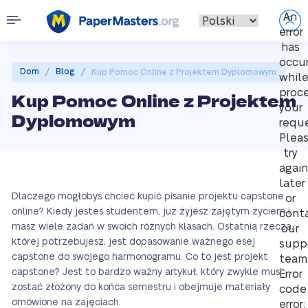
An
error
has
occu
/
/
Dom
Blog
Kup Pomoc Online z Projektem Dyplomowym
whil
proc
Kup Pomoc Online z Projektem
your
Dyplomowym
reque
Plea
try
again
later
Dlaczego mogłobyś chcieć kupić pisanie projektu capstone
or
online? Kiedy jesteś studentem, już żyjesz zajętym życiem i
cont
masz wiele zadań w swoich różnych klasach. Ostatnią rzeczą,
our
której potrzebujesz, jest dopasowanie ważnego esej
supp
capstone do swojego harmonogramu. Co to jest projekt
team
capstone? Jest to bardzo ważny artykuł, który zwykle musi
Error
zostać złożony do końca semestru i obejmuje materiały
code
omówione na zajęciach.
error: