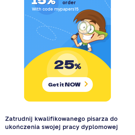
order
With code mypapers15
25
%
NOW
Get it
Zatrudnij kwalifikowanego pisarza do
ukończenia swojej pracy dyplomowej