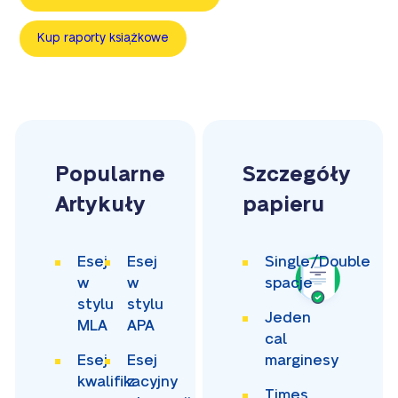
Kup raporty książkowe
Popularne
Szczegóły
Artykuły
papieru
Esej
Esej
Single/Double
w
w
spacje
stylu
stylu
Jeden
MLA
APA
cal
Esej
Esej
marginesy
kwalifikacyjny
z
Times