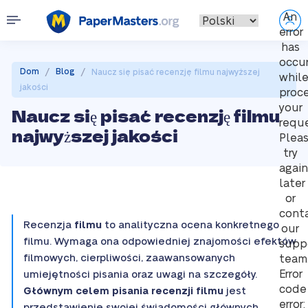
An
error
has
occu
/
/
Dom
Blog
Naucz się pisać recenzję filmu najwyższej
whil
jakości
proc
your
Naucz się pisać recenzję filmu
reque
najwyższej jakości
Plea
try
again
later
or
cont
Recenzja
filmu
to analityczna ocena konkretnego
our
filmu. Wymaga ona odpowiedniej znajomości efektów
supp
filmowych, cierpliwości, zaawansowanych
team
Error
umiejętności pisania oraz uwagi na szczegóły.
code
Głównym celem pisania recenzji filmu
jest
error:
przedstawienie swojej świadomości głównych