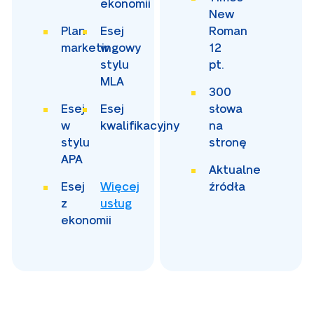
ekonomii
New
Plan
Esej
Roman
marketingowy
w
12
stylu
pt.
MLA
300
Esej
Esej
słowa
w
kwalifikacyjny
na
stylu
stronę
APA
Aktualne
Esej
Więcej
źródła
z
usług
ekonomii