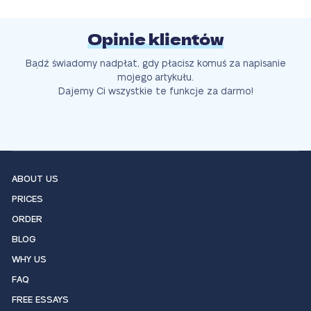
Opinie klientów
Bądź świadomy nadpłat, gdy płacisz komuś za napisanie
mojego artykułu.
Dajemy Ci wszystkie te funkcje za darmo!
ABOUT US
PRICES
ORDER
BLOG
WHY US
FAQ
FREE ESSAYS