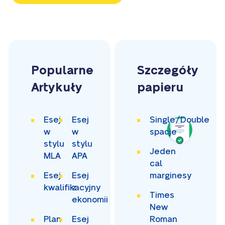
Popularne
Szczegóły
Artykuły
papieru
Esej
Esej
Single/Double
w
w
spacje
stylu
stylu
Jeden
MLA
APA
cal
Esej
Esej
marginesy
kwalifikacyjny
z
Times
ekonomii
New
Plan
Esej
Roman