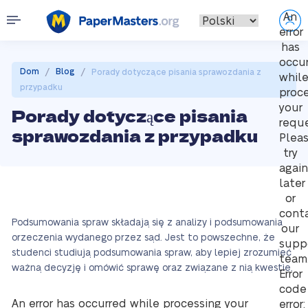
An
error
has
occu
/
/
Dom
Blog
Porady dotyczące pisania sprawozdania z
whil
przypadku
proc
your
Porady dotyczące pisania
reque
sprawozdania z przypadku
Plea
try
again
later
or
cont
Podsumowania spraw składają się z analizy i podsumowania
our
orzeczenia wydanego przez sąd. Jest to powszechne, że
supp
studenci studiują podsumowania spraw, aby lepiej zrozumieć
team
ważną decyzję i omówić sprawę oraz związane z nią kwestie.
Error
code
An error has occurred while processing your
error: