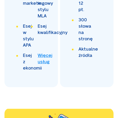
marketingowy
w
12
stylu
pt.
MLA
300
Esej
Esej
słowa
w
kwalifikacyjny
na
stylu
stronę
APA
Aktualne
Esej
Więcej
źródła
z
usług
ekonomii