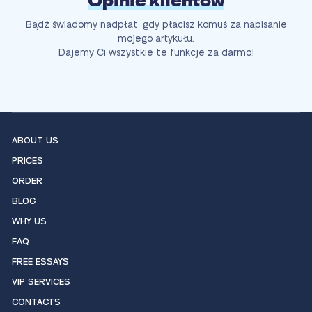
Opinie klientów
Bądź świadomy nadpłat, gdy płacisz komuś za napisanie
mojego artykułu.
Dajemy Ci wszystkie te funkcje za darmo!
ABOUT US
PRICES
ORDER
BLOG
WHY US
FAQ
FREE ESSAYS
VIP SERVICES
CONTACTS