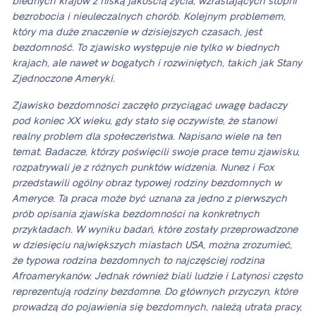
biednych krajów z niską jakością życia, wzrastających stopni
bezrobocia i nieuleczalnych chorób. Kolejnym problemem,
który ma duże znaczenie w dzisiejszych czasach, jest
bezdomność. To zjawisko występuje nie tylko w biednych
krajach, ale nawet w bogatych i rozwiniętych, takich jak Stany
Zjednoczone Ameryki.
Zjawisko bezdomności zaczęło przyciągać uwagę badaczy
pod koniec XX wieku, gdy stało się oczywiste, że stanowi
realny problem dla społeczeństwa. Napisano wiele na ten
temat. Badacze, którzy poświęcili swoje prace temu zjawisku,
rozpatrywali je z różnych punktów widzenia. Nunez i Fox
przedstawili ogólny obraz typowej rodziny bezdomnych w
Ameryce. Ta praca może być uznana za jedno z pierwszych
prób opisania zjawiska bezdomności na konkretnych
przykładach. W wyniku badań, które zostały przeprowadzone
w dziesięciu największych miastach USA, można zrozumieć,
że typowa rodzina bezdomnych to najczęściej rodzina
Afroamerykanów. Jednak również biali ludzie i Latynosi często
reprezentują rodziny bezdomne. Do głównych przyczyn, które
prowadzą do pojawienia się bezdomnych, należą utrata pracy,