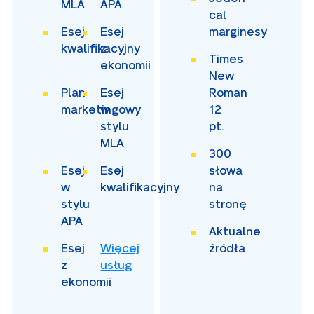
MLA
APA
cal
Esej
Esej
marginesy
kwalifikacyjny
z
Times
ekonomii
New
Plan
Esej
Roman
marketingowy
w
12
stylu
pt.
MLA
300
Esej
Esej
słowa
w
kwalifikacyjny
na
stylu
stronę
APA
Aktualne
Esej
Więcej
źródła
z
usług
ekonomii