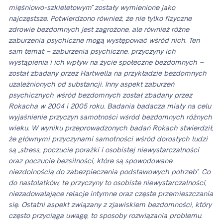
mięśniowo-szkieletowym” zostały wymienione jako
najczęstsze. Potwierdzono również, że nie tylko fizyczne
zdrowie bezdomnych jest zagrożone, ale również różne
zaburzenia psychiczne mogą występować wśród nich. Ten
sam temat – zaburzenia psychiczne, przyczyny ich
wystąpienia i ich wpływ na życie społeczne bezdomnych –
został zbadany przez Hartwella na przykładzie bezdomnych
uzależnionych od substancji. Inny aspekt zaburzeń
psychicznych wśród bezdomnych został zbadany przez
Rokacha w 2004 i 2005 roku. Badania badacza miały na celu
wyjaśnienie przyczyn samotności wśród bezdomnych różnych
wieku. W wyniku przeprowadzonych badań Rokach stwierdził,
że głównymi przyczynami samotności wśród dorosłych ludzi
są „stress, poczucie porażki i osobistej niewystarczalności
oraz poczucie bezsilności, które są spowodowane
niezdolnością do zabezpieczenia podstawowych potrzeb”. Co
do nastolatków, te przyczyny to osobiste niewystarczalności,
niezadowalające relacje intymne oraz częste przemieszczania
się. Ostatni aspekt związany z zjawiskiem bezdomności, który
często przyciąga uwagę, to sposoby rozwiązania problemu.