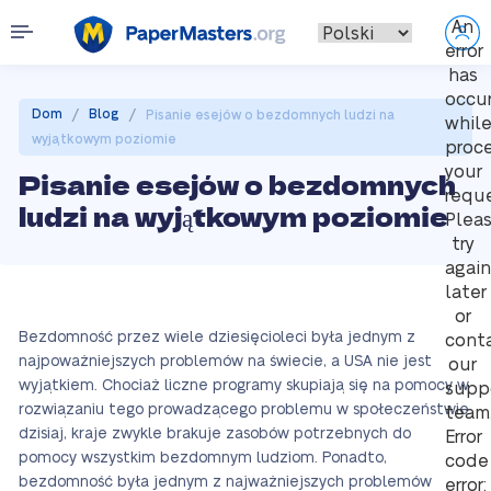
An
error
has
occu
/
/
Dom
Blog
Pisanie esejów o bezdomnych ludzi na
whil
wyjątkowym poziomie
proc
your
Pisanie esejów o bezdomnych
reque
ludzi na wyjątkowym poziomie
Plea
try
again
later
or
Bezdomność przez wiele dziesięcioleci była jednym z
cont
najpoważniejszych problemów na świecie, a USA nie jest
our
wyjątkiem. Chociaż liczne programy skupiają się na pomocy w
supp
rozwiązaniu tego prowadzącego problemu w społeczeństwie
team
dzisiaj, kraje zwykle brakuje zasobów potrzebnych do
Error
pomocy wszystkim bezdomnym ludziom. Ponadto,
code
bezdomność była jednym z najważniejszych problemów
error: