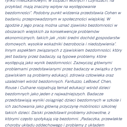
rynku mieszkaniowym, w stopach wolnych i czynszach, na
przykład, mają znaczny wpływ na występowanie
bezdomności”. Podobny punkt widzenia przedstawia Cohen w
badaniu, przeprowadzonym w społeczności wiejskiej. W
zgodzie z jego pracą można uznać zjawisko bezdomności w
obszarach wiejskich za konsekwencje problemów
ekonomicznych, takich jak „niski średni dochód gospodarstw
domowych, wysokie wskaźniki bezrobocia i niedożywienia”.
Innym aspektem związanych z zjawiskiem bezdomności, który
jest badany przez badaczy, są typowe problemy, które
występują jako wynik bezdomności. Zazwyczaj głównymi
problemami przedstawianymi przez badaczy w związku z tym
zjawiskiem są problemy edukacji, zdrowia człowieka oraz
uzależnień wśród bezdomnych. Fantuzzo, LeBoeuf, Chen,
Rouse i Culhane rozpatrują temat edukacji wśród dzieci
bezdomnych jako jeden z najważniejszych. Badacze
przedstawiają wyniki osiągnięć dzieci bezdomnych w szkole i
ich zachowania jako główną przyczynę mobilności szkolnej
takich dzieci. Daiski przedstawił problemy zdrowotne, z
którymi często spotykają się bezdomni. „Padaczka, przewlekłe
choroby układu oddechowego i problemy z układem