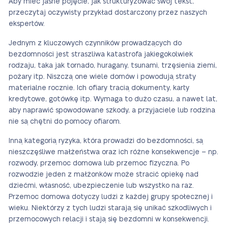
Aby mieć jasne pojęcie, jak strukturyzować swój tekst,
przeczytaj oczywisty przykład dostarczony przez naszych
ekspertów.
Jednym z kluczowych czynników prowadzących do
bezdomności jest straszliwa katastrofa jakiegokolwiek
rodzaju, taka jak tornado, huragany, tsunami, trzęsienia ziemi,
pożary itp. Niszczą one wiele domów i powodują straty
materialne rocznie. Ich ofiary tracią dokumenty, karty
kredytowe, gotówkę itp. Wymaga to dużo czasu, a nawet lat,
aby naprawić spowodowane szkody, a przyjaciele lub rodzina
nie są chętni do pomocy ofiarom.
Inną kategorią ryzyka, która prowadzi do bezdomności, są
nieszczęśliwe małżeństwa oraz ich różne konsekwencje – np.
rozwody, przemoc domowa lub przemoc fizyczna. Po
rozwodzie jeden z małżonków może stracić opiekę nad
dziećmi, własność, ubezpieczenie lub wszystko na raz.
Przemoc domowa dotyczy ludzi z każdej grupy społecznej i
wieku. Niektórzy z tych ludzi starają się unikać szkodliwych i
przemocowych relacji i stają się bezdomni w konsekwencji.