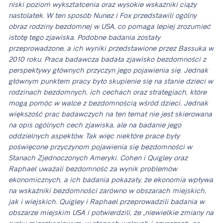
niski poziom wykształcenia oraz wysokie wskaźniki ciąży
nastolatek. W ten sposób Nunez i Fox przedstawili ogólny
obraz rodziny bezdomnej w USA, co pomaga lepiej zrozumieć
istotę tego zjawiska. Podobne badania zostały
przeprowadzone, a ich wyniki przedstawione przez Bassuka w
2010 roku. Praca badawcza badała zjawisko bezdomności z
perspektywy głównych przyczyn jego pojawienia się. Jednak
głównym punktem pracy było skupienie się na stanie dzieci w
rodzinach bezdomnych, ich cechach oraz strategiach, które
mogą pomóc w walce z bezdomnością wśród dzieci. Jednak
większość prac badawczych na ten temat nie jest skierowana
na opis ogólnych cech zjawiska, ale na badanie jego
oddzielnych aspektów. Tak więc niektóre prace były
poświęcone przyczynom pojawienia się bezdomności w
Stanach Zjednoczonych Ameryki. Cohen i Quigley oraz
Raphael uważali bezdomność za wynik problemów
ekonomicznych, a ich badania pokazały, że ekonomia wpływa
na wskaźniki bezdomności zarówno w obszarach miejskich,
jak i wiejskich. Quigley i Raphael przeprowadzili badania w
obszarze miejskim USA i potwierdzili, że „niewielkie zmiany na