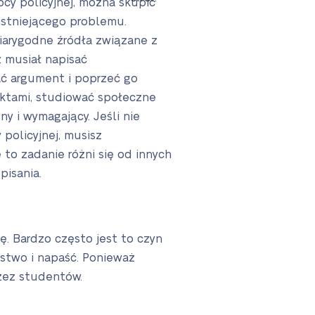
y policyjnej, można skupić
istniejącego problemu.
iarygodne źródła związane z
 musiał napisać
ać argument i poprzeć go
ktami, studiować społeczne
y i wymagający. Jeśli nie
policyjnej, musisz
to zadanie różni się od innych
pisania.
ę. Bardzo często jest to czyn
erstwo i napaść. Ponieważ
rzez studentów.