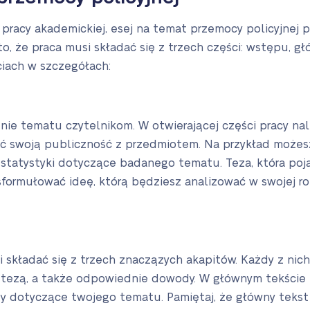
 pracy akademickiej, esej na temat przemocy policyjnej 
to, że praca musi składać się z trzech części: wstępu, gł
ciach w szczegółach:
ie tematu czytelnikom. W otwierającej części pracy na
ć swoją publiczność z przedmiotem. Na przykład może
 statystyki dotyczące badanego tematu. Teza, która poj
formułować ideę, którą będziesz analizować w swojej r
 składać się z trzech znaczązych akapitów. Każdy z nic
tezą, a także odpowiednie dowody. W głównym tekście
 dotyczące twojego tematu. Pamiętaj, że główny tekst 