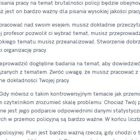
 pisania pracy na temat brutalności policji będzie obej
jest on bardzo ważny dla pisania wysokiej jakości pracy
 pracować nad swoim esejem, musisz dokładnie przeczytać
wój profesor pozwolił ci wybrać temat, musisz przeprow
erokiego tematu musisz przeanalizować. Stworzenie dob
 organizację pracy.
eprowadzić dogłębne badania na temat, aby dowiedzieć 
ązanych z tematem. Zwróć uwagę, że musisz pracować z 
e dokładności Twojej pracy.
 Gdy mówisz o takim kontrowersyjnym temacie jak przemo
m czytelnikom zrozumieć skalę problemu. Chociaż Twój p
ne jest jego podparcie odpowiednimi danymi statystyczny
ych w przemoc policyjną są bardzo ważne. W końcu liczby
olicyjnej. Plan jest bardzo ważną rzeczą, gdy chodzi o t