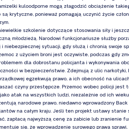
kamizelki kuloodporne mogą złagodzić obciążenie taki
je są krytyczne, ponieważ pomagają uczynić życie czło
zym.
 niewielkie szkolenie dotyczące stosowania siły i jeszc
yczną młodzieżą. Narodowi funkcjonariusze służby por
i niebezpiecznej sytuacji, gdy służą i chronią swoje s
zemoc z użyciem broni jest oczywiste, podczas gdy zm
roblemem dla dobrostanu policjanta i wykonywania o
eczności w bezpieczeństwie. Zdejmują z ulic narkotyki, 
orządkowej egzekwują prawo, a ich obecność na ulicac
szać czyny przestępcze. Przemoc wobec policji jest t
ako atak na wszystkich ludzi, niezależnie od ich wieku,
ezentują narodowe prawo, niedawno wprowadzony Back 
cjantów na całym kraju. Jeśli ten projekt ustawy stanie
ć, zapłacą najwyższą cenę za zabicie lub zranienie fu
mentuje się, że wprowadzenie surowego prawa sprawi,