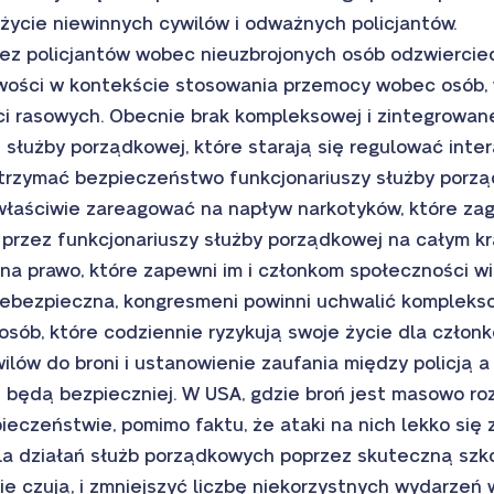
 życie niewinnych cywilów i odważnych policjantów.
rzez policjantów wobec nieuzbrojonych osób odzwiercie
iwości w kontekście stosowania przemocy wobec osób,
ci rasowych. Obecnie brak kompleksowej i zintegrowanej 
służby porządkowej, które starają się regulować inte
 utrzymać bezpieczeństwo funkcjonariuszy służby porz
łaściwie zareagować na napływ narkotyków, które zag
rzez funkcjonariuszy służby porządkowej na całym kra
na prawo, które zapewni im i członkom społeczności w
iebezpieczna, kongresmeni powinni uchwalić komplekso
osób, które codziennie ryzykują swoje życie dla człon
lów do broni i ustanowienie zaufania między policją a
nci będą bezpieczniej. W USA, gdzie broń jest masowo ro
ieczeństwie, pomimo faktu, że ataki na nich lekko się 
dla działań służb porządkowych poprzez skuteczną szk
kie czują, i zmniejszyć liczbę niekorzystnych wydarzeń