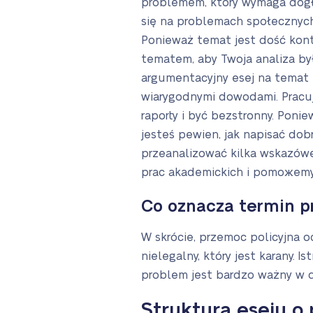
problemem, który wymaga dogł
się na problemach społecznych
Ponieważ temat jest dość kont
tematem, aby Twoja analiza by
argumentacyjny esej na temat 
wiarygodnymi dowodami. Pracu
raporty i być bezstronny. Poni
jesteś pewien, jak napisać do
przeanalizować kilka wskazówek
prac akademickich i pomожemy 
Co oznacza termin p
W skrócie, przemoc policyjna o
nielegalny, który jest karany. 
problem jest bardzo ważny w d
Struktura eseju o 