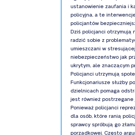
ustanowienie zaufania i 
policyjna, a te interwenc
policjantów bezpieczniejs
Dziś policjanci otrzymują
radzić sobie z problemat
umieszczani w stresującej 
niebezpieczeństwo jak pr
ukrytym, ale znaczącym p
Policjanci utrzymują społ
Funkcjonariusze służby p
dzielnicach pomaga odstra
jest również postrzegane j
Ponieważ policjanci repr
dla osób, które ranią poli
sprawcy spróbują go złama
porządkowej. Często argu