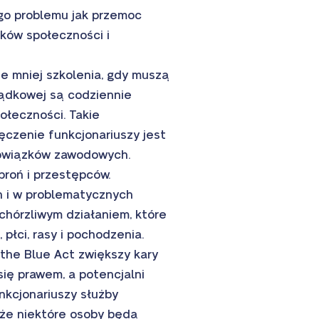
ego problemu jak przemoc
nków społeczności i
ze mniej szkolenia, gdy muszą
ządkowej są codziennie
połeczności. Takie
ęczenie funkcjonariuszy jest
bowiązków zawodowych.
broń i przestępców.
h i w problematycznych
chórzliwym działaniem, które
 płci, rasy i pochodzenia.
the Blue Act zwiększy kary
 się prawem, a potencjalni
nkcjonariuszy służby
 że niektóre osoby będą