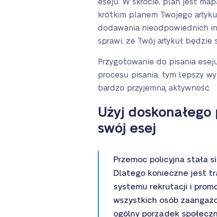
eseju. W skrócie, plan jest ma
krótkim planem Twojego artyku
dodawania nieodpowiednich inf
sprawi, że Twój artykuł będzie
Przygotowanie do pisania esej
procesu pisania, tym lepszy wy
bardzo przyjemną aktywność.
Użyj doskonałego 
swój esej
Przemoc policyjna stała 
Dlatego konieczne jest tr
systemu rekrutacji i prom
wszystkich osób zaangażo
ogólny porządek społeczny