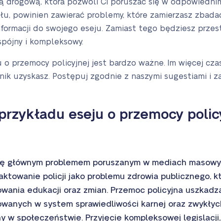
pą drogową, która pozwoli Ci poruszać się w odpowiedni
łu, powinien zawierać problemy, które zamierzasz zbadać
ormacji do swojego eseju. Zamiast tego będziesz przest
 spójny i kompleksowy.
u o przemocy policyjnej jest bardzo ważne. Im więcej cz
nik uzyskasz. Postępuj zgodnie z naszymi sugestiami i z
przykładu eseju o przemocy policy
się głównym problemem poruszanym w mediach masowyc
aktowanie policji jako problemu zdrowia publicznego,
owania edukacji oraz zmian. Przemoc policyjna uszkad
wanych w system sprawiedliwości karnej oraz zwykłych
 w społeczeństwie. Przyjęcie kompleksowej legislacji,