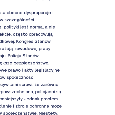
dla obecne dysproporcje i
 w szczególności
polityki jest normą, a nie
rakcje, często opracowują
ądkowej, Kongres Stanów
rażają zawodowej pracy i
ju. Policja Stanów
iększe bezpieczeństwo.
we prawo i akty legislacyjne
ków społeczności.
 cywilami sprawi, że zarówno
zpowszechniona, policjanci są
zmniejszyły. Jednak problem
olenie i zbroję ochronną może
 w społeczeństwie. Niestety,