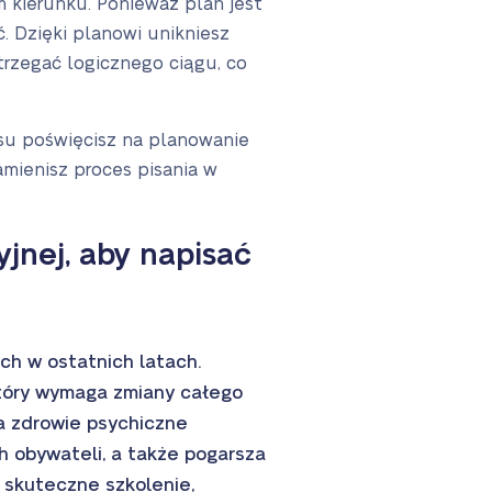
m kierunku. Ponieważ plan jest
. Dzięki planowi unikniesz
rzegać logicznego ciągu, co
asu poświęcisz na planowanie
amienisz proces pisania w
jnej, aby napisać
h w ostatnich latach.
 który wymaga zmiany całego
za zdrowie psychiczne
 obywateli, a także pogarsza
 skuteczne szkolenie,