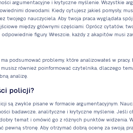
ości argumentacyjne i krytyczne myślenie. Wszystkie arg
owiednimi dowodami. Kiedy cytujesz jakieś pomysły, mus
 twojego nauczyciela. Aby twoja praca wyglądała spójni
ejściowe między głównymi częściami. Oprócz cytatów, t
z odpowiednie figury. Wreszcie, każdy z akapitów musi z
 ma podsumować problemy, które analizowałeś w pracy,
ie musisz również poinformować czytelnika, dlaczego tem
bną analizę.
ci policji?
icji są zwykle pisane w formacie argumentacyjnym. Nauc
ości badawcze, analityczne i krytyczne myślenie. Jeśli
 dobry temat i omówić go z różnych punktów widzenia. 
ać pewną stronę. Aby otrzymać dobrą ocenę za swoją pr