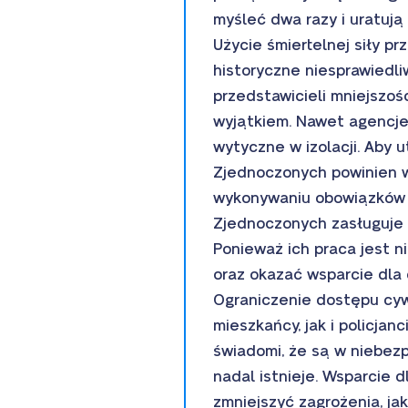
myśleć dwa razy i uratują
Użycie śmiertelnej siły p
historyczne niesprawiedl
przedstawicieli mniejszoś
wyjątkiem. Nawet agencje 
wytyczne w izolacji. Aby
Zjednoczonych powinien w
wykonywaniu obowiązków p
Zjednoczonych zasługuje 
Ponieważ ich praca jest n
oraz okazać wsparcie dla 
Ograniczenie dostępu cywi
mieszkańcy, jak i policja
świadomi, że są w niebezp
nadal istnieje. Wsparcie 
zmniejszyć zagrożenia, ja