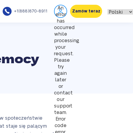
An
+1(888)870-8911
Zamów teraz
error
has
occurred
while
processing
your
zemocy
request.
Please
try
again
later
or
contact
our
support
team.
w w społeczeństwie
Error
code
t staje się palącym
error: