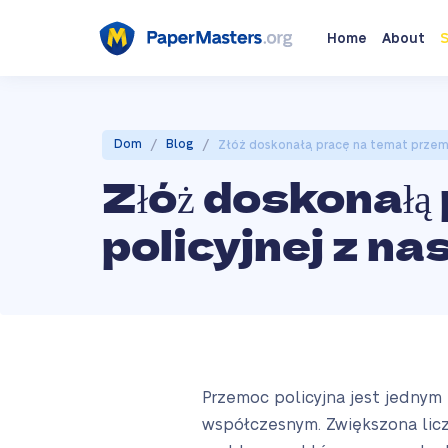
Home
About
S
/
/
Dom
Blog
Złóż doskonałą pracę na temat przem
Złóż doskonałą
policyjnej z n
Przemoc policyjna jest jednym
współczesnym. Zwiększona licz