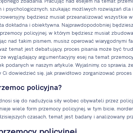
ębnego zbadania. Pracując nad esejem na temat przemoc
 i psychologicznych, szukając możliwych rozwiązań dla 
rowersyjny, będziesz musiał przeanalizować wszystkie w
ła dokładna i obiektywna. Najprawdopodobniej będziesz
przemocy policyjnej, w którym będziesz musiał zbudow
jąc nad takim pismem, musisz operować wiarygodnymi fa
eważ temat jest debatujący, proces pisania może być trudn
brze wyglądający argumentacyjny esej na temat przemocy 
 podanych w naszym artykule. Wyjaśnimy, co sprawia, że 
Ci dowiedzieć się, jak prawidłowo zorganizować proces 
rzemoc policyjna?
dnosi się do nadużycia siły wobec obywateli przez policj
Istnieje wiele form przemocy policyjnej, w tym bicie, mord
zisiejszych czasach, temat jest badany i analizowany p
przemocy policyjnej