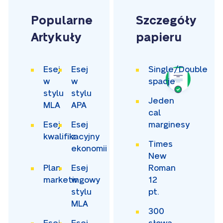
Popularne
Szczegóły
Artykuły
papieru
Esej
Esej
Single/Double
w
w
spacje
stylu
stylu
Jeden
MLA
APA
cal
Esej
Esej
marginesy
kwalifikacyjny
z
Times
ekonomii
New
Plan
Esej
Roman
marketingowy
w
12
stylu
pt.
MLA
300