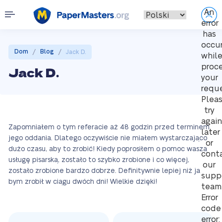
An
error
has
occu
/
/
Dom
Blog
Jack D.
whil
proc
Jack D.
your
reque
Plea
try
again
Zapomniałem o tym referacie aż 48 godzin przed terminem
later
jego oddania. Dlatego oczywiście nie miałem wystarczająco
or
dużo czasu, aby to zrobić! Kiedy poprosiłem o pomoc waszą
cont
usługę pisarską, zostało to szybko zrobione i co więcej,
our
zostało zrobione bardzo dobrze. Definitywnie lepiej niż ja
supp
bym zrobił w ciągu dwóch dni! Wielkie dzięki!
team
Error
code
error: