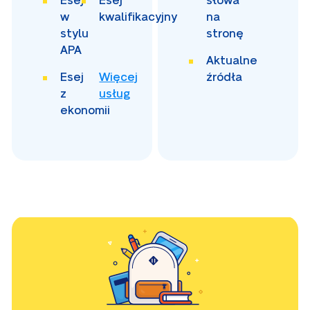
Esej
Esej
słowa
w
kwalifikacyjny
na
stylu
stronę
APA
Aktualne
Esej
Więcej
źródła
z
usług
ekonomii