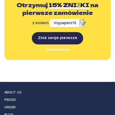
Otrzymuj
15% ZNIŻKI
na
pierwsze zamówienie
z kodem
mypapers15
Złóż swoje pierwsze
zamówienie
ABOUT US
PRICES
ORDER
BLOG