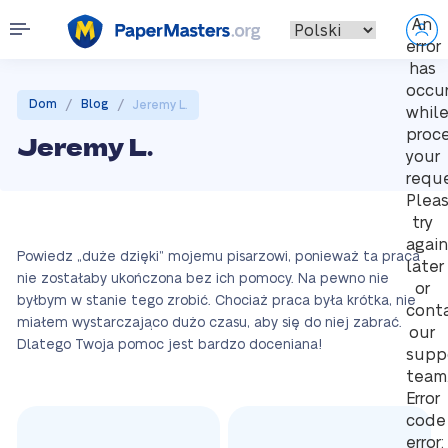
An
error
has
occu
/
/
Dom
Blog
Jeremy L.
whil
proc
Jeremy L.
your
reque
Plea
try
again
Powiedz „duże dzięki” mojemu pisarzowi, ponieważ ta praca
later
nie zostałaby ukończona bez ich pomocy. Na pewno nie
or
byłbym w stanie tego zrobić. Chociaż praca była krótka, nie
cont
miałem wystarczająco dużo czasu, aby się do niej zabrać.
our
Dlatego Twoja pomoc jest bardzo doceniana!
supp
team
Error
code
error: