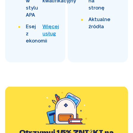
w
kwalifikacyjny
na
stylu
stronę
APA
Aktualne
Esej
Więcej
źródła
z
usług
ekonomii
Otrzymuj
15% ZNIŻKI
na