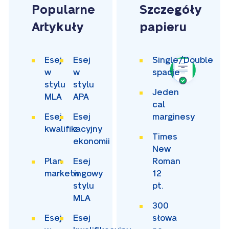
Popularne
Szczegóły
Artykuły
papieru
Esej
Esej
Single/Double
w
w
spacje
stylu
stylu
Jeden
MLA
APA
cal
Esej
Esej
marginesy
kwalifikacyjny
z
Times
ekonomii
New
Plan
Esej
Roman
marketingowy
w
12
stylu
pt.
MLA
300
Esej
Esej
słowa