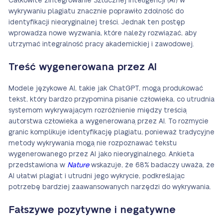
Całkowite zintegrowanie Sztucznej Inteligencji (AI) w
wykrywaniu plagiatu znacznie poprawiło zdolność do
identyfikacji nieoryginalnej treści. Jednak ten postęp
wprowadza nowe wyzwania, które należy rozwiązać, aby
utrzymać integralność pracy akademickiej i zawodowej.
Treść wygenerowana przez AI
Modele językowe AI, takie jak ChatGPT, mogą produkować
tekst, który bardzo przypomina pisanie człowieka, co utrudnia
systemom wykrywającym rozróżnienie między treścią
autorstwa człowieka a wygenerowaną przez AI. To rozmycie
granic komplikuje identyfikację plagiatu, ponieważ tradycyjne
metody wykrywania mogą nie rozpoznawać tekstu
wygenerowanego przez AI jako nieoryginalnego. Ankieta
przedstawiona w
Nature
wskazuje, że 68% badaczy uważa, że
AI ułatwi plagiat i utrudni jego wykrycie, podkreślając
potrzebę bardziej zaawansowanych narzędzi do wykrywania.
Fałszywe pozytywne i negatywne