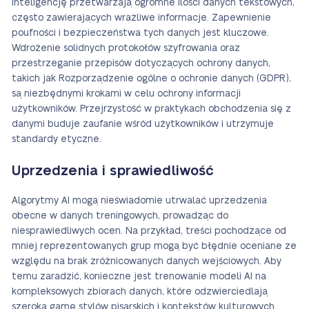
inteligencję przetwarzają ogromne ilości danych tekstowych,
często zawierających wrażliwe informacje. Zapewnienie
poufności i bezpieczeństwa tych danych jest kluczowe.
Wdrożenie solidnych protokołów szyfrowania oraz
przestrzeganie przepisów dotyczących ochrony danych,
takich jak Rozporządzenie ogólne o ochronie danych (GDPR),
są niezbędnymi krokami w celu ochrony informacji
użytkowników. Przejrzystość w praktykach obchodzenia się z
danymi buduje zaufanie wśród użytkowników i utrzymuje
standardy etyczne.
Uprzedzenia i sprawiedliwość
Algorytmy AI mogą nieświadomie utrwalać uprzedzenia
obecne w danych treningowych, prowadząc do
niesprawiedliwych ocen. Na przykład, treści pochodzące od
mniej reprezentowanych grup mogą być błędnie oceniane ze
względu na brak zróżnicowanych danych wejściowych. Aby
temu zaradzić, konieczne jest trenowanie modeli AI na
kompleksowych zbiorach danych, które odzwierciedlają
szeroką gamę stylów pisarskich i kontekstów kulturowych.