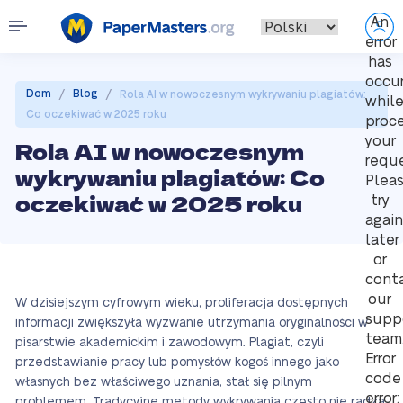
An
error
has
occu
/
/
Dom
Blog
Rola AI w nowoczesnym wykrywaniu plagiatów:
whil
Co oczekiwać w 2025 roku
proc
your
Rola AI w nowoczesnym
reque
wykrywaniu plagiatów: Co
Plea
oczekiwać w 2025 roku
try
again
later
or
cont
our
W dzisiejszym cyfrowym wieku, proliferacja dostępnych
supp
informacji zwiększyła wyzwanie utrzymania oryginalności w
team
pisarstwie akademickim i zawodowym. Plagiat, czyli
Error
przedstawianie pracy lub pomysłów kogoś innego jako
code
własnych bez właściwego uznania, stał się pilnym
error:
problemem. Tradycyjne metody wykrywania często nie radzą