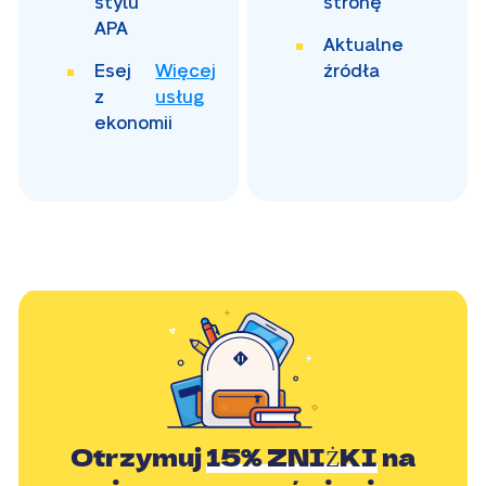
stylu
stronę
APA
Aktualne
Esej
Więcej
źródła
z
usług
ekonomii
Otrzymuj
15% ZNIŻKI
na