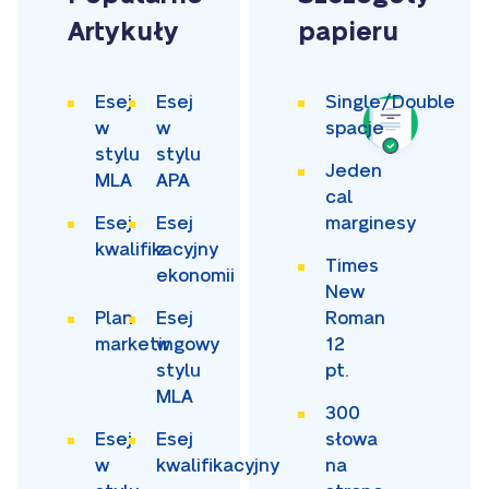
Artykuły
papieru
Esej
Esej
Single/Double
w
w
spacje
stylu
stylu
Jeden
MLA
APA
cal
Esej
Esej
marginesy
kwalifikacyjny
z
Times
ekonomii
New
Plan
Esej
Roman
marketingowy
w
12
stylu
pt.
MLA
300
Esej
Esej
słowa
w
kwalifikacyjny
na