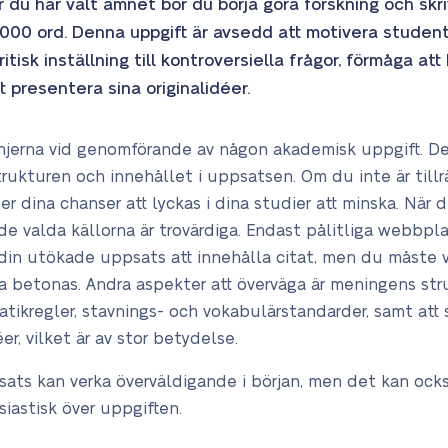
du har valt ämnet bör du börja göra forskning och skr
 000 ord. Denna uppgift är avsedd att motivera student
itisk inställning till kontroversiella frågor, förmåga a
t presentera sina originalidéer.
linjerna vid genomförande av någon akademisk uppgift. Det
trukturen och innehållet i uppsatsen. Om du inte är til
r dina chanser att lyckas i dina studier att minska. När d
de valda källorna är trovärdiga. Endast pålitliga webbpl
 din utökade uppsats att innehålla citat, men du måste 
ka betonas.
Andra aspekter att överväga är
meningens struk
kregler, stavnings- och vokabulärstandarder, samt att 
, vilket är av stor betydelse.
ats kan verka överväldigande i början, men det kan ock
iastisk över uppgiften.