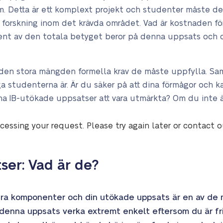
. Detta är ett komplext projekt och studenter måste de
 forskning inom det krävda området. Vad är kostnaden fö
nt av den totala betyget beror på denna uppsats och di
v den stora mängden formella krav de måste uppfylla. S
tudenterna är. Är du säker på att dina förmågor och kapac
a IB-utökade uppsatser att vara utmärkta? Om du inte är
cessing your request. Please try again later or contact 
ser: Vad är de?
era komponenter och din utökade uppsats är en av de m
 denna uppsats verka extremt enkelt eftersom du är fri 