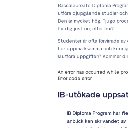
Baccalaureate Diploma Program
utföra djupgående studier och
Den är mycket hög. Tjugo proce
för dig just nu, eller hur?
Studenter är ofta förvirrade a
hur uppmärksamma och kunniga s
slutföra uppgiften? Kommer din
An error has occurred while pro
Error code error:
IB-utökade uppsat
IB Diploma Program har fl
anblick kan skrivandet av