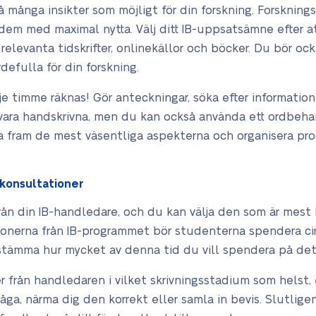
många insikter som möjligt för din forskning. Forsknings
em med maximal nytta. Välj ditt IB-uppsatsämne efter at
elevanta tidskrifter, onlinekällor och böcker. Du bör oc
efulla för din forskning.
rje timme räknas! Gör anteckningar, söka efter information 
vara handskrivna, men du kan också använda ett ordbeha
ta fram de mest väsentliga aspekterna och organisera pr
 konsultationer
ån din IB-handledare, och du kan välja den som är mest
ionerna från IB-programmet bör studenterna spendera ci
stämma hur mycket av denna tid du vill spendera på det
er från handledaren i vilket skrivningsstadium som helst,
råga, närma dig den korrekt eller samla in bevis. Slutlig