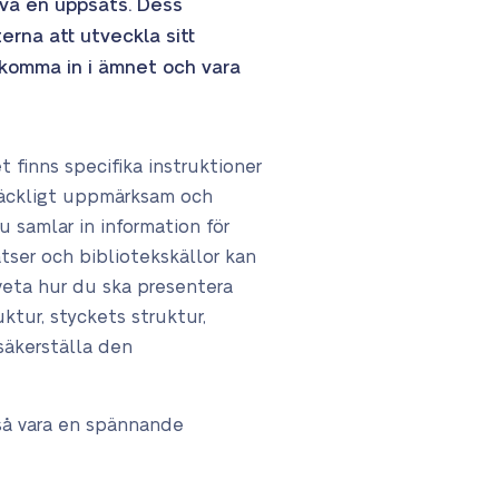
iva en uppsats. Dess
erna att utveckla sitt
tt komma in i ämnet och vara
 finns specifika instruktioner
lräckligt uppmärksam och
u samlar in information för
atser och bibliotekskällor kan
veta hur du ska presentera
tur, styckets struktur,
säkerställa den
så vara en spännande