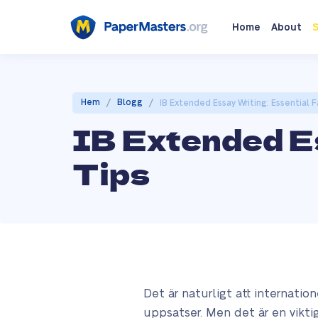
Home
About
S
/
/
Hem
Blogg
IB Extended Essay Writing: Essential 
IB Extended Es
Tips
Det är naturligt att internatio
uppsatser. Men det är en vikti