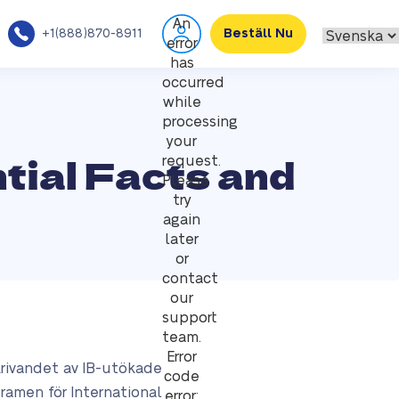
An
+1(888)870-8911
Beställ Nu
error
has
occurred
while
processing
your
tial Facts and
request.
Please
try
again
later
or
contact
our
support
team.
Error
skrivandet av IB-utökade
code
ramen för International
error: