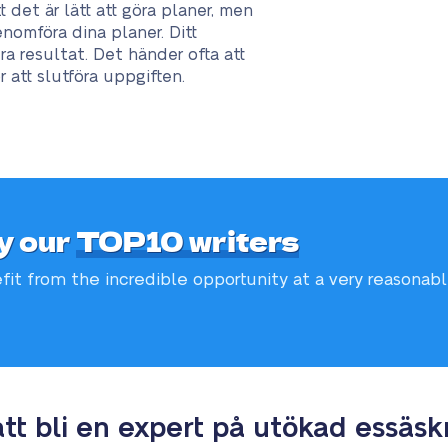
 det är lätt att göra planer, men
nomföra dina planer. Ditt
 resultat. Det händer ofta att
 att slutföra uppgiften.
y our
TOP10 writers
fit from the incredible
opportunity at a very reasonab
att bli en expert på utökad essäskr