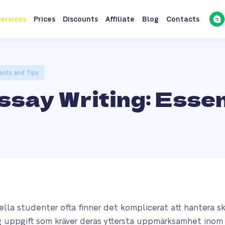
ervices
Prices
Discounts
Affiliate
Blog
Contacts
Facts and Tips
say Writing: Essen
nella studenter ofta finner det komplicerat att hantera 
g uppgift som kräver deras yttersta uppmärksamhet inom 