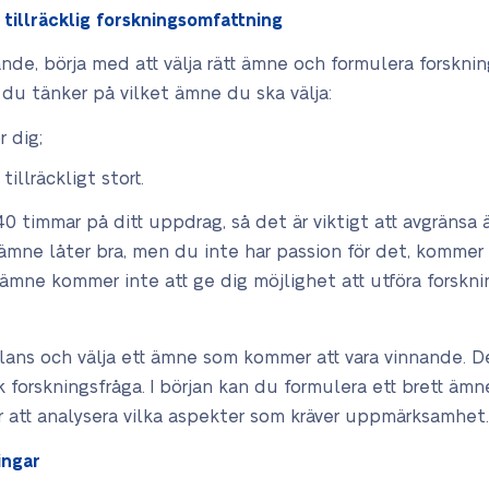
 tillräcklig forskningsomfattning
ande, börja med att välja rätt ämne och formulera forskni
 du tänker på vilket ämne du ska välja:
r dig;
illräckligt stort.
0 timmar på ditt uppdrag, så det är viktigt att avgränsa 
ämne låter bra, men du inte har passion för det, kommer 
t ämne kommer inte att ge dig möjlighet att utföra forsk
 balans och välja ett ämne som kommer att vara vinnande. De
k forskningsfråga. I början kan du formulera ett brett äm
för att analysera vilka aspekter som kräver uppmärksamhet.
ingar