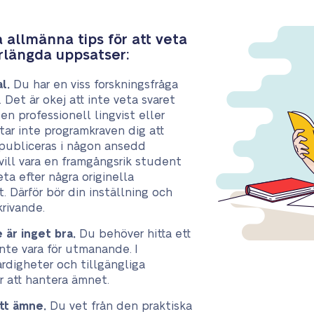
a allmänna tips för att veta
rlängda uppsatser:
l.
Du har en viss forskningsfråga
 Det är okej att inte veta svaret
en professionell lingvist eller
tar inte programkraven dig att
publiceras i någon ansedd
vill vara en framgångsrik student
ta efter några originella
. Därför bör din inställning och
krivande.
 är inget bra.
Du behöver hitta ett
nte vara för utmanande. I
ärdigheter och tillgängliga
ör att hantera ämnet.
ett ämne.
Du vet från den praktiska