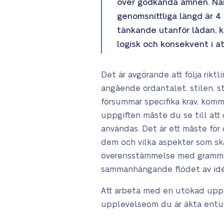
över godkända ämnen. När 
genomsnittliga längd är 4
tänkande utanför lådan, kr
logisk och konsekvent i at
Det är avgörande att följa rikt
angående ordantalet, stilen, s
försummar specifika krav, komme
uppgiften måste du se till att 
användas. Det är ett måste för
dem och vilka aspekter som s
överensstämmelse med grammati
sammanhängande flödet av idéer
Att arbeta med en utökad upps
upplevelse
om du är äkta entus