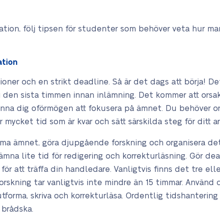
ation, följ tipsen för studenter som behöver veta hur m
ation
oner och en strikt deadline. Så är det dags att börja! De
i den sista timmen innan inlämning. Det kommer att orsa
nna dig oförmögen att fokusera på ämnet. Du behöver org
r mycket tid som är kvar och sätt särskilda steg för ditt
mma ämnet, göra djupgående forskning och organisera de
lämna lite tid för redigering och korrekturläsning. Gör dea
för att träffa din handledare. Vanligtvis
finns det tre ell
forskning tar vanligtvis inte mindre än 15 timmar. Använd
tforma, skriva och korrekturläsa. Ordentlig tidshantering
 brådska.