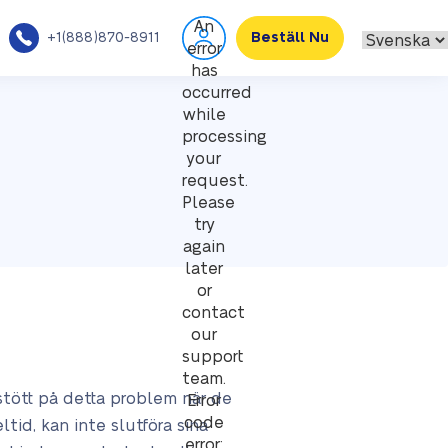
An
+1(888)870-8911
Beställ Nu
error
has
occurred
while
processing
your
request.
Please
try
again
later
or
contact
our
support
team.
r stött på detta problem när de
Error
code
ltid, kan inte slutföra sina
error: