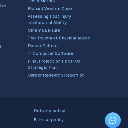
Tesla Motors
ter
Richard Weston Case
Assessing Post Injury
Intellectual Ability
Cinema Leisure
The Trauma of Physical Abuse
Dance Culture
e
IT Computer Software
Final Project on Pepsi Co.
Strategic Plan
Career Research Report on
EBay and Amazon
Scientific Method As Applied
To Real Life Instances
RR Analysis Paper
Professional Development
Delivery policy
Plan
Fair use policy
Anxiety and Depression in