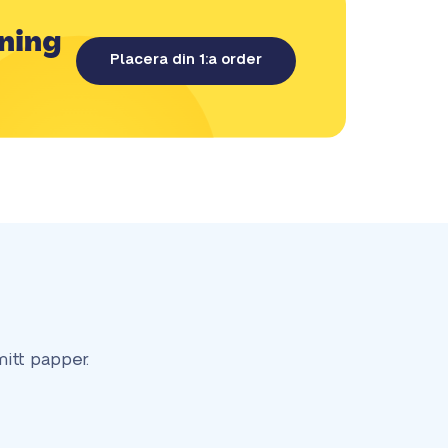
lning
Placera din 1:a order
itt papper.