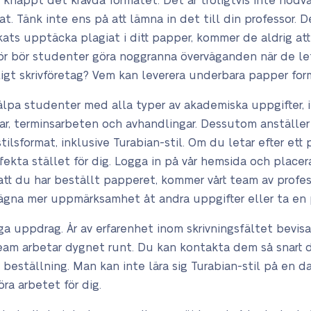
r knappt det krävda formatet. Det är troligtvis inte nöd
. Tänk inte ens på att lämna in det till din professor. D
kats upptäcka plagiat i ditt papper, kommer de aldrig at
ör bör studenter göra noggranna överväganden när de leta
ligt skrivföretag? Vem kan leverera underbara papper for
älpa studenter med alla typer av akademiska uppgifter, i
gar, terminsarbeten och avhandlingar. Dessutom anställer
tilsformat, inklusive Turabian-stil. Om du letar efter ett 
ekta stället för dig. Logga in på vår hemsida och placera
 att du har beställt papperet, kommer vårt team av profe
 ägna mer uppmärksamhet åt andra uppgifter eller ta en 
liga uppdrag. År av erfarenhet inom skrivningsfältet bevisa
tteam arbetar dygnet runt. Du kan kontakta dem så snart
m beställning. Man kan inte lära sig Turabian-stil på en d
öra arbetet för dig.