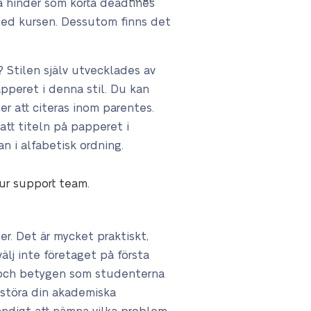
a hinder som korta deadlines
 med kursen. Dessutom finns det
? Stilen själv utvecklades av
apperet i denna stil. Du kan
r att citeras inom parentes.
tt titeln på papperet i
an i alfabetisk ordning.
our support team.
er. Det är mycket praktiskt,
lj inte företaget på första
t och betygen som studenterna
örstöra din akademiska