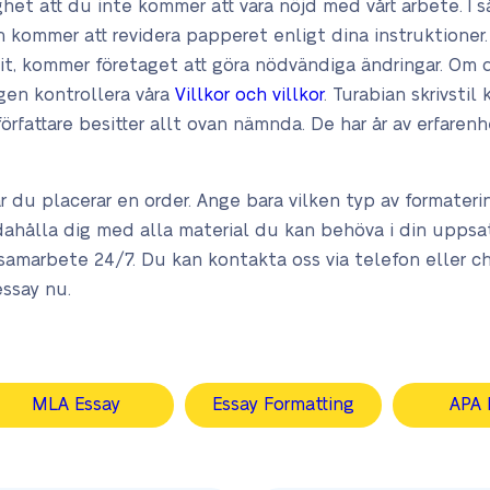
ghet att du inte kommer att vara nöjd med vårt arbete. I 
en kommer att revidera papperet enligt dina instruktioner. 
lit, kommer företaget att göra nödvändiga ändringar. Om d
igen kontrollera våra
Villkor och villkor
. Turabian skrivstil
rfattare besitter allt ovan nämnda. De har år av erfarenhe
 du placerar en order. Ange bara vilken typ av formatering
dahålla dig med alla material du kan behöva i din uppsats
 samarbete 24/7. Du kan kontakta oss via telefon eller cha
essay nu.
MLA Essay
Essay Formatting
APA 