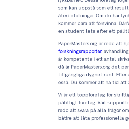
ryktbarhet. Dessa företag följe
som kan uppstå som ett resultat
återbetalningar. Om du har lyc
kommer bara att försvinna. Därf
en student leta efter ett pålit
PaperMasters.org är redo att hj
forskningsrapporter
, avhandlin
är kompetenta i ett antal skrivs
då är PaperMasters.org det perf
tillgängliga dygnet runt. Efter
essä. Du kommer att ha tid att
Vi är ett toppföretag för skrift
pålitligt företag. Vårt suppor
redo att svara på alla frågor o
bättre att låta professionella g