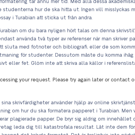
tilformatering tar ännu mer tid. Med alla dessa akademisk
te studenterna hur de ska hitta ut. Ingen vill misslyckas
essay i Turabian att sticka ut från andra.
Turabian om du bara nyligen hört talas om denna skrivstil
endast använda två typer av referenser när man skriver p
tt sluta med fotnoter och bibliografi, eller de som komme
 utmaning för studenter. Dessutom måste du komma ihåg a
t eller fet. Glöm inte att skriva alla källor i referenslist
cessing your request. Please try again later or contact 
sina skrivfärdigheter använder hjälp av online skrivtjänst
aning om hur du ska formatera papperet i Turabian. Men vä
erar plagierade papper. De bryr sig aldrig om innehålle
öretag leda dig till katastrofala resultat. Låt inte dem f