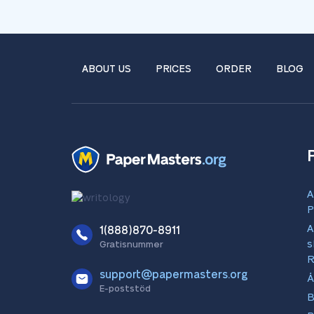
ABOUT US
PRICES
ORDER
BLOG
A
P
A
1(888)870-8911
s
Gratisnummer
R
support@papermasters.org
Å
E-poststöd
B