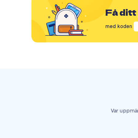
Få ditt
med koden
Var uppmär