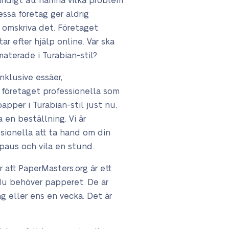
vändigt att nämna vilka problem
essa företag ger aldrig
t omskriva det. Företaget
r efter hjälp online. Var ska
materade i Turabian-stil?
nklusive essäer,
 företaget professionella som
papper i Turabian-stil just nu,
 en beställning. Vi är
ssionella att ta hand om din
paus och vila en stund.
r att PaperMasters.org är ett
 du behöver papperet. De är
ag eller ens en vecka. Det är