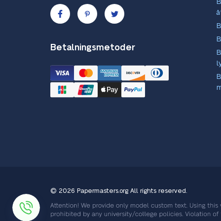
B
å
B
B
Betalningsmetoder
B
l
B
m
© 2026 Papermasters.org
All rights reserved.