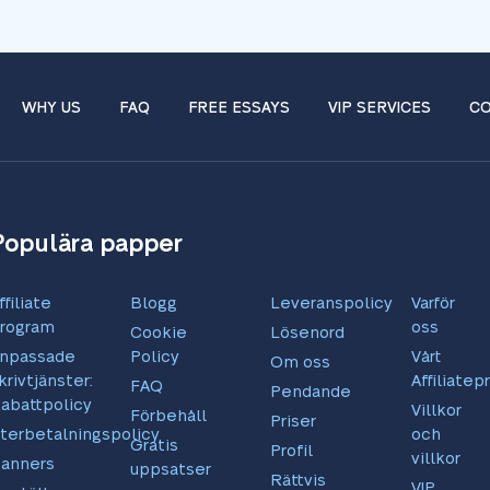
WHY US
FAQ
FREE ESSAYS
VIP SERVICES
CO
Populära papper
ffiliate
Blogg
Leveranspolicy
Varför
rogram
oss
Cookie
Lösenord
npassade
Policy
Vårt
Om oss
krivtjänster:
Affiliate
FAQ
Pendande
abattpolicy
Villkor
Förbehåll
Priser
terbetalningspolicy
och
Gratis
Profil
villkor
anners
uppsatser
Rättvis
VIP