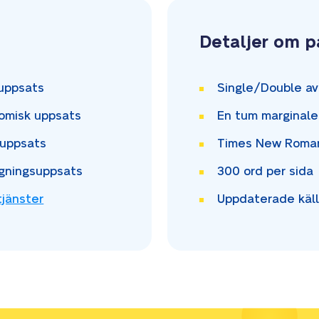
Detaljer om 
uppsats
Single/Double
av
omisk uppsats
En tum
marginale
uppsats
Times New Rom
gningsuppsats
300
ord per sida
tjänster
Uppdaterade käll