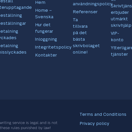
eställ
Hem
användningspolicy
Skrivtjäns
terupptagande
Home –
Referenser
erbjuder
eställning
Svenska
utmärkt
Ta
eställningar
Hur det
skrivhjälp
tillvara
etalning
fungerar
på det
VIP-
yckades
Inloggning
bästa
konto
etalning
skrivbolaget
Integritetspolicy
Ytterligar
isslyckades
online!
tjänster
Kontakter
Terms and Conditions
Privacy policy