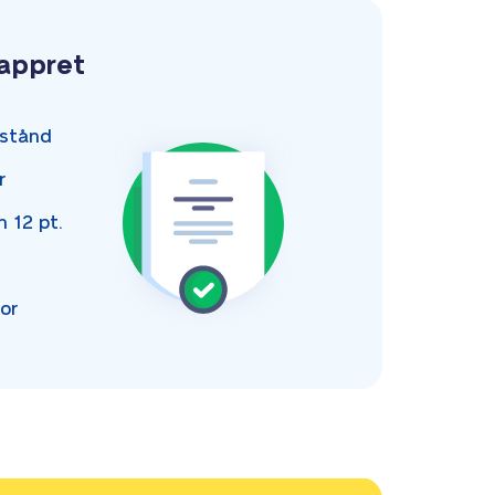
pappret
stånd
r
an
12 pt.
or