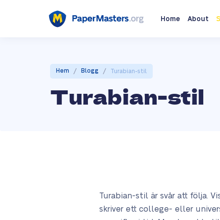
Home
About
S
/
/
Hem
Blogg
Turabian-stil
Turabian-stil
Turabian-stil är svår att följa
skriver ett college- eller unive