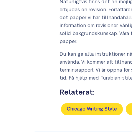
Naturligtvis finns det en möjli
erbjudas en revision. Författar
det papper vi har tillhandahål
information om revisioner, vänl
solid bakgrundskunskap. Våra fö
papper.
Du kan ge alla instruktioner när
använda. Vi kommer att tillhan
terminsrapport. Vi är öppna för
tid. Få hjälp med Turabian-stil
Relaterat:
Chicago Writing Style