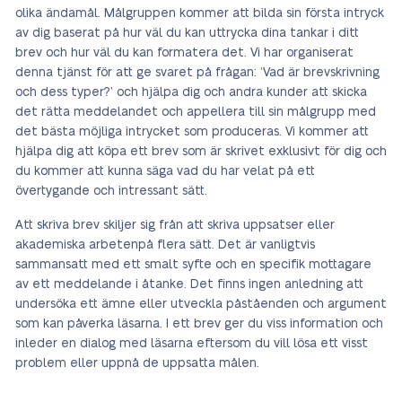
olika ändamål. Målgruppen kommer att bilda sin första intryck
av dig baserat på hur väl du kan uttrycka dina tankar i ditt
brev och hur väl du kan formatera det. Vi har organiserat
denna tjänst för att ge svaret på frågan: ‘Vad är brevskrivning
och dess typer?’ och hjälpa dig och andra kunder att skicka
det rätta meddelandet och appellera till sin målgrupp med
det bästa möjliga intrycket som produceras. Vi kommer att
hjälpa dig att köpa ett brev som är skrivet exklusivt för dig och
du kommer att kunna säga vad du har velat på ett
övertygande och intressant sätt.
Att skriva brev skiljer sig från att skriva uppsatser eller
akademiska arbeten
på flera sätt
.
Det är vanligtvis
sammansatt med ett smalt syfte och en specifik mottagare
av ett meddelande i åtanke. Det finns ingen anledning att
undersöka ett ämne eller utveckla påståenden och argument
som kan påverka läsarna. I ett brev ger du viss information och
inleder en dialog med läsarna eftersom du vill lösa ett visst
problem eller uppnå de uppsatta målen.