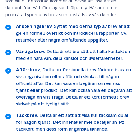
som vill bli befordrad kommer du också att inse att en
skribent från vårt företag kan hjälpa dig. Här är de mest
populära typerna av brev som beställs av våra kunder:
Ansökningsbrev.
Syftet med denna typ av brev är att
ge en formell översikt och introducera rapporter, CV,
resuméer eller några omfattande uppgifter.
Vänliga brev.
Detta är ett bra sätt att hålla kontakten
med en nära vän, dela känslor och livserfarenheter.
Affärsbrev.
Detta professionella brev förbereds av en
viss organisation eller affär och skickas till någon
officiell affär. Det kan vara en begäran om en viss
tjänst eller produkt. Det kan också vara en begäran att
överväga en viss fråga. Detta är ett kort formellt brev
skrivet på ett tydligt sätt.
Tackbrev.
Detta är ett sätt att visa hur tacksam du är
för någon tjänst. Det innehåller mer detaljer än ett
tackkort, men dess form är ganska liknande.