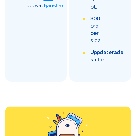
uppsats
tjänster
pt.
300
ord
per
sida
Uppdaterade
källor