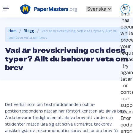
An
error
has
occu
/
/
Hem
Blogg
Vad är brevskrivning och dess typer? Allt du
whil
behöver veta om brev
proc
your
Vad är brevskrivning och dess
reque
typer? Allt du behöver veta om
Plea
brev
try
again
later
or
cont
our
Det verkar som om textmeddelanden och e-
supp
postkorrespondens nästan har förstört konsten att skriva brev.
team
Ändå bevarar färdigheten att skriva brev sitt värde och
Error
studenter måste lära sig att skriva utmärkta tackbrev,
code
ansökningsbrev, rekommendationsbrev och andra brev för
error: