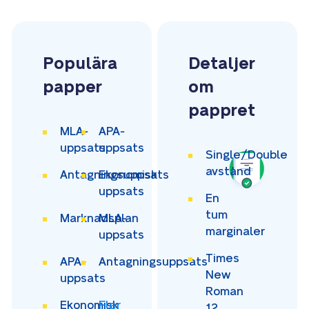
Populära
Detaljer
papper
om
pappret
MLA-
APA-
uppsats
uppsats
Single/Double
avstånd
Antagningsuppsats
Ekonomisk
uppsats
En
tum
Marknadsplan
MLA-
marginaler
uppsats
Times
APA-
Antagningsuppsats
New
uppsats
Roman
Ekonomisk
Fler
12